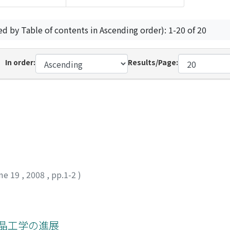
ed by Table of contents in Ascending order): 1-20 of 20
In order:
Results/Page:
me 19
,
2008
,
pp.1-2
)
結晶工学の進展