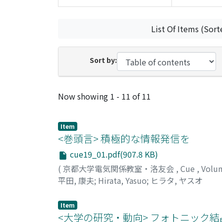
List Of Items (Sort
Sort by:
Recent Submissions
Now showing
1 - 11 of 11
Item
<巻頭言> 積極的な情報発信を
cue19_01.pdf(907.8 KB)
(
京都大学電気関係教室・洛友会
,
Cue
,
Volu
平田, 康夫
;
Hirata, Yasuo
;
ヒラタ, ヤスオ
Item
<大学の研究・動向> フォトニック