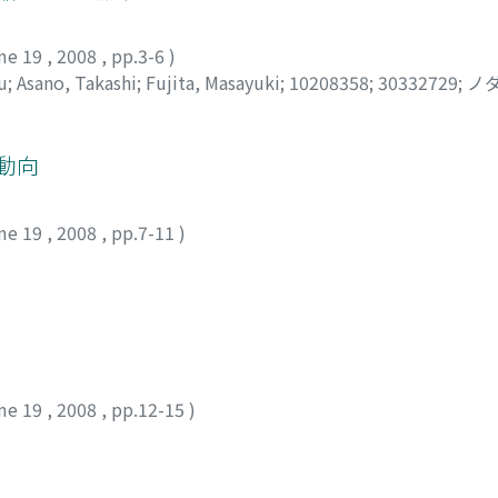
me 19
,
2008
,
pp.3-6
)
u
;
Asano, Takashi
;
Fujita, Masayuki
;
10208358
;
30332729
;
ノダ
動向
me 19
,
2008
,
pp.7-11
)
me 19
,
2008
,
pp.12-15
)