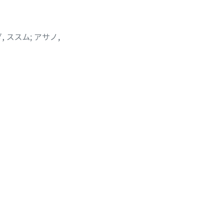
, ススム
;
アサノ,