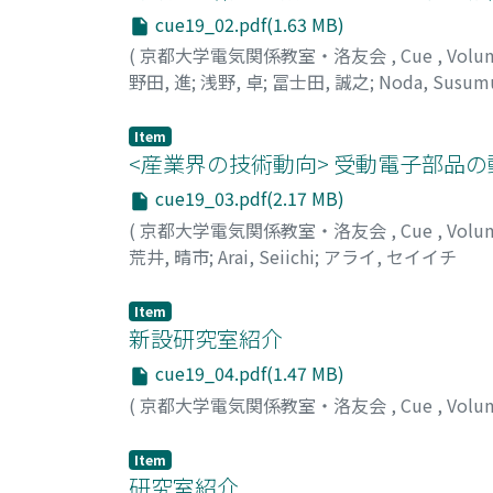
cue19_02.pdf(1.63 MB)
(
京都大学電気関係教室・洛友会
,
Cue
,
Volu
野田, 進
;
浅野, 卓
;
冨士田, 誠之
;
Noda, Susum
タカシ
;
フジタ, マサユキ
Item
<産業界の技術動向> 受動電子部品の
cue19_03.pdf(2.17 MB)
(
京都大学電気関係教室・洛友会
,
Cue
,
Volu
荒井, 晴市
;
Arai, Seiichi
;
アライ, セイイチ
Item
新設研究室紹介
cue19_04.pdf(1.47 MB)
(
京都大学電気関係教室・洛友会
,
Cue
,
Volu
Item
研究室紹介