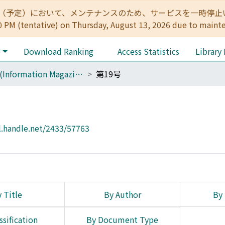
:00（予定）において、メンテナンスのため、サービスを一時停止いたします。 
0 PM (tentative) on Thursday, August 13, 2026 due to maint
e
Download Ranking
Access Statistics
Library
Cue (Information Magazine)
第19号
l.handle.net/2433/57763
 Title
By Author
By 
ssification
By Document Type