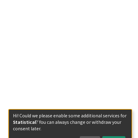
Hi! Could we please enable some additional services for
Statistical
? You can always change or withdraw your
consent later.