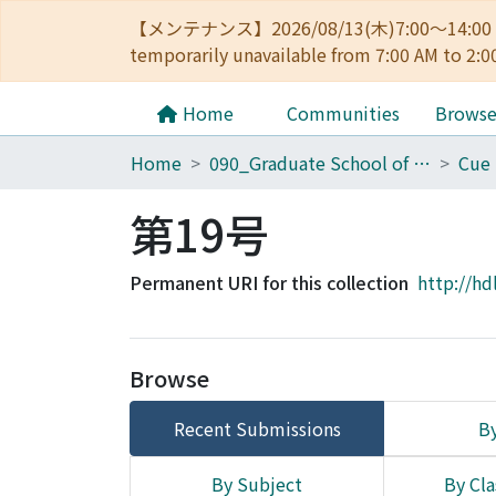
【メンテナンス】2026/08/13(木)7:00～14
temporarily unavailable from 7:00 AM to 2:0
Home
Communities
Brows
Home
090_Graduate School of Engineering
第19号
Permanent URI for this collection
http://hd
Browse
Recent Submissions
By
By Subject
By Cla