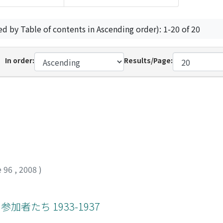
ed by Table of contents in Ascending order): 1-20 of 20
In order:
Results/Page:
e 96
,
2008
)
者たち 1933-1937