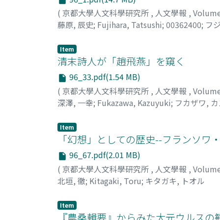
(
京都大學人文科學研究所
,
人文學報
,
Volum
藤原, 辰史
;
Fujihara, Tatsushi
;
00362400
;
フジ
Item
清末詩人が「趙飛燕」を窺く
96_33.pdf(1.54 MB)
(
京都大學人文科學研究所
,
人文學報
,
Volum
深澤, 一幸
;
Fukazawa, Kazuyuki
;
フカザワ, 
Item
「幻想」としての歴史--フランソワ
96_67.pdf(2.01 MB)
(
京都大學人文科學研究所
,
人文學報
,
Volum
北垣, 徹
;
Kitagaki, Toru
;
キタガキ, トオル
Item
『農桑輯要』からみた大元ウルスの勧