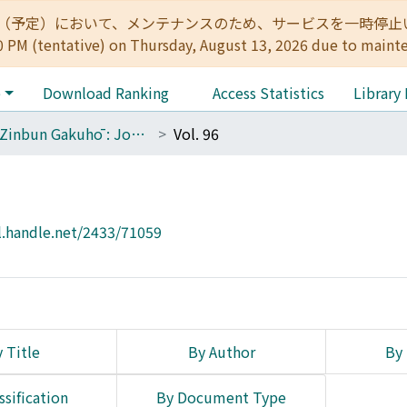
:00（予定）において、メンテナンスのため、サービスを一時停止いたします。 
0 PM (tentative) on Thursday, August 13, 2026 due to maint
e
Download Ranking
Access Statistics
Library
The Zinbun Gakuhō : Journal of Humanities
Vol. 96
l.handle.net/2433/71059
 Title
By Author
By 
ssification
By Document Type