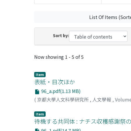
List Of Items (Sort
Sort by:
Recent Submissions
Now showing
1 - 5 of 5
Item
表紙・目次ほか
96_a.pdf(1.13 MB)
(
京都大學人文科學研究所
,
人文學報
,
Volum
Item
待機する共同体 : ナチス収穫感謝祭の参加
96_1.pdf(14.7 MB)