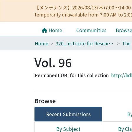
【メンテナンス】2026/08/13(木)7:00～14
temporarily unavailable from 7:00 AM to 2:0
Home
Communities
Brows
Home
320_Institute for Research in Humanities
Vol. 96
Permanent URI for this collection
http://hd
Browse
Recent Submissions
By
By Subject
By Cla