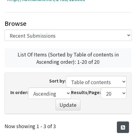
Access Statistics
Library Network
Browse
List Of Items (Sorted by Table of contents in
Ascending order): 1-20 of 20
Sort by:
In order:
Results/Page:
Update
Recent Submissions
Now showing
1 - 3 of 3