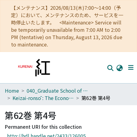
【メンテナンス】2026/08/13(木)7:00～14:00（予
定）において、メンテナンスのため、サービスを一
時停止いたします。 <Maintenance> Service will
be temporarily unavailable from 7:00 AM to 2:00
PM (tentative) on Thursday, August 13, 2026 due
to maintenance.
Home
040_Graduate School of Economics
Home
Keizai-ronsō : The Economic Review
第62巻 第4号
Communities
第62巻 第4号
Browse
Permanent URI for this collection
Download Ranking
http://hdl.handle.net/2433/126005