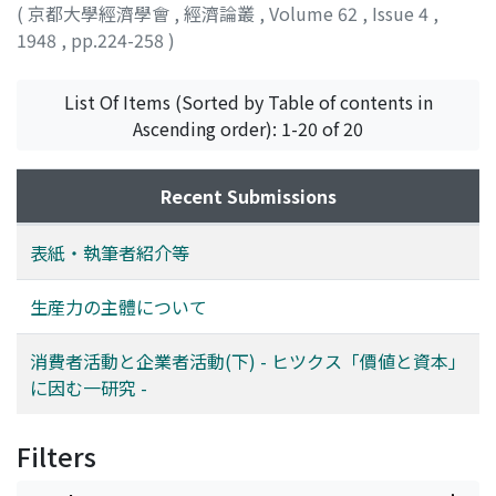
(
京都大學經濟學會
,
經濟論叢
,
Volume 62
,
Issue 4
,
1948
,
pp.224-258
)
森嶋, 通夫
;
Morishima, Michio
;
モリシマ, ミチオ
List Of Items (Sorted by Table of contents in
Ascending order): 1-20 of 20
Recent Submissions
表紙・執筆者紹介等
生産力の主體について
消費者活動と企業者活動(下) - ヒツクス「價値と資本」
に因む一研究 -
Filters