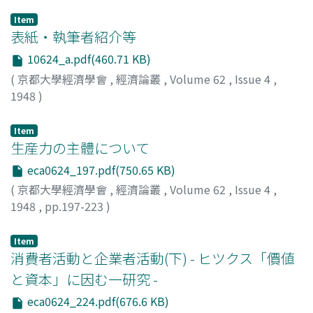
Item
表紙・執筆者紹介等
10624_a.pdf(460.71 KB)
(
京都大學經濟學會
,
經濟論叢
,
Volume 62
,
Issue 4
,
1948
)
Item
生産力の主體について
eca0624_197.pdf(750.65 KB)
(
京都大學經濟學會
,
經濟論叢
,
Volume 62
,
Issue 4
,
1948
,
pp.197-223
)
吉村, 達次
;
Yoshimura, Tatsuji
;
ヨシムラ, タツジ
Item
消費者活動と企業者活動(下) - ヒツクス「價値
と資本」に因む一研究 -
eca0624_224.pdf(676.6 KB)