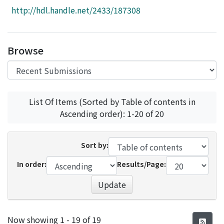
Access Statistics
http://hdl.handle.net/2433/187308
Library Network
Browse
List Of Items (Sorted by Table of contents in
Ascending order): 1-20 of 20
Sort by:
In order:
Results/Page:
Update
Recent Submissions
Now showing
1 - 19 of 19