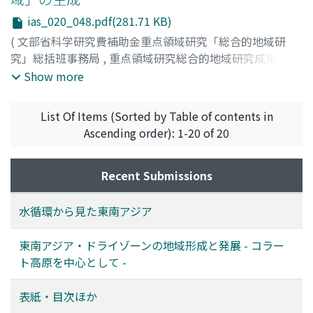
シバ, ヨシノブ
;
ヤナギサワ, ハルカ
;
サイトウ, オサム
;
ウ
ias_020_048.pdf(281.71 KB)
エダ, マコト
(
文部省科学研究費補助金重点領域研究「総合的地域研
究」総括班事務局
,
重点領域研究総合的地域研究成果報告
書シリーズ : 総合的地域研究の手法確立 : 世界と地域の共
Show more
存のパラダイムを求めて
,
Volume 20
,
1996
,
pp.48-54
)
高谷, 紀夫
;
林, 行夫
;
長谷川, 清
;
Takatani, Michio
;
List Of Items (Sorted by Table of contents in
Hayashi, Yukio
;
Hasegawa, Kiyoshi
;
タカタニ, ミチオ
;
ハ
Ascending order): 1-20 of 20
ヤシ, ユキオ
;
ハセガワ, キヨシ
Recent Submissions
水循環から見た東南アジア
東南アジア・ドライゾーンの地域形成と発展 - コラー
ト高原を中心として -
表紙・目次ほか