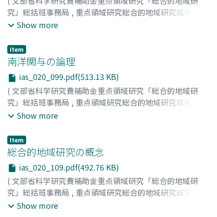
(
文部省科学研究費補助金重点領域研究「総合的地域研
究」総括班事務局
,
重点領域研究総合的地域研究成果報告
書シリーズ : 総合的地域研究の手法確立 : 世界と地域の共
Show more
存のパラダイムを求めて
,
Volume 20
,
1996
,
pp.93-98
)
山影, 進
;
濱下, 武志
;
後藤, 乾一
;
中北, 徹
;
小笠原, 高雪
;
黒
Item
柳, 米司
;
Yamakage, Susumu
;
Hamashita, Takeshi
;
Goto,
南洋関与の論理
Kenichi
;
Nakakita, Toru
;
Ogasawara, Takayuki
;
ias_020_099.pdf(513.13 KB)
Kuroyanagi, Yoneji
;
ヤマカゲ, ススム
;
ハマシタ, タケシ
;
(
文部省科学研究費補助金重点領域研究「総合的地域研
ゴトウ, ケンイチ
;
ナカキタ, トオル
;
オガサワラ, タカユキ
;
究」総括班事務局
,
重点領域研究総合的地域研究成果報告
クロヤナギ, ヨネジ
書シリーズ : 総合的地域研究の手法確立 : 世界と地域の共
Show more
存のパラダイムを求めて
,
Volume 20
,
1996
,
pp.99-108
)
小島, 勝
;
清水, 元
;
蔡, 史君
;
波多野, 澄雄
;
早瀬, 晋三
;
Item
Kojima, Masaru
;
Shimizu, Hajime
;
Hatano, Sumio
;
総合的地域研究の概念
Hayase, Shinzo
;
コジマ, マサル
;
シミズ, ハジメ
;
ハタノ,
ias_020_109.pdf(492.76 KB)
スミオ
;
ハヤセ, シンゾウ
(
文部省科学研究費補助金重点領域研究「総合的地域研
究」総括班事務局
,
重点領域研究総合的地域研究成果報告
書シリーズ : 総合的地域研究の手法確立 : 世界と地域の共
Show more
存のパラダイムを求めて
,
Volume 20
,
1996
,
pp.109-117