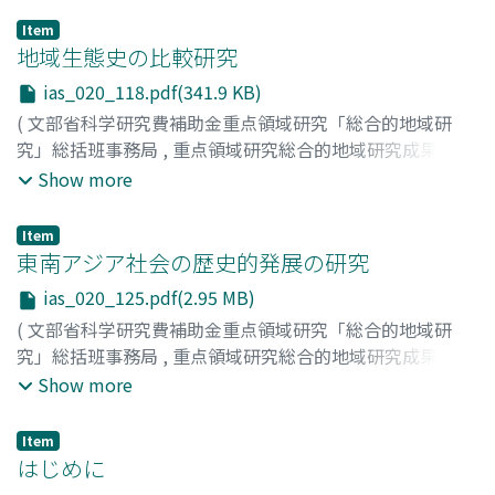
)
Item
高谷, 好一
;
應地, 利明
;
掛谷, 誠
;
松原, 正毅
;
家島, 彦一
;
阿
地域生態史の比較研究
部, 健一
;
Takaya, Yoshikazu
;
Oji, Toshiaki
;
Kakeya,
ias_020_118.pdf(341.9 KB)
Makoto
;
Matsubara, Masatake
;
Yajima, Hikoichi
;
Abe,
(
文部省科学研究費補助金重点領域研究「総合的地域研
Kenichi
;
タカヤ, ヨシカズ
;
オウジ, トシアキ
;
カケヤ, マコ
究」総括班事務局
,
重点領域研究総合的地域研究成果報告
ト
;
マツバラ, マサタケ
;
ヤジマ, ヒコイチ
;
アベ, ケンイチ
書シリーズ : 総合的地域研究の手法確立 : 世界と地域の共
Show more
存のパラダイムを求めて
,
Volume 20
,
1996
,
pp.118-124
)
Item
市川, 光雄
;
荒木, 茂
;
太田, 至
;
重田, 眞義
;
嶋田, 義仁
;
東南アジア社会の歴史的発展の研究
Ichikawa, Mitsuo
;
Araki, Shigeru
;
Ota, Itaru
;
Shigeta,
ias_020_125.pdf(2.95 MB)
Masayoshi
;
Shimada, Yoshihito
;
イチカワ, ミツオ
;
アラキ,
(
文部省科学研究費補助金重点領域研究「総合的地域研
シゲル
;
オオタ, イタル
;
シゲタ, マサヨシ
;
シマダ, ヨシヒト
究」総括班事務局
,
重点領域研究総合的地域研究成果報告
書シリーズ : 総合的地域研究の手法確立 : 世界と地域の共
Show more
存のパラダイムを求めて
,
Volume 20
,
1996
,
pp.125-131
)
Item
辛島, 昇
;
山崎, 元一
;
粟屋, 利江
;
田辺, 明生
;
Karashima,
はじめに
Noboru
;
Yamazaki, Genichi
;
Awaya, Toshie
;
Tanabe,