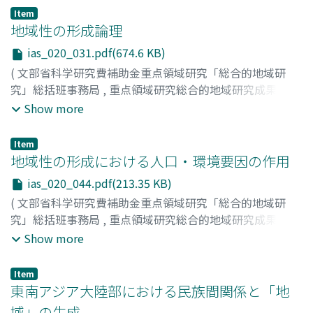
齊木, 崇人
;
井上, 民二
;
遅沢, 克也
;
渋谷, 鎮明
;
Saiki,
Item
Takahito
;
Inoue, Tamiji
;
Osozawa, Katsuya
;
Shibuya,
地域性の形成論理
Shizuaki
;
サイキ, タカヒト
;
イノウエ, タミジ
;
オソザワ,
ias_020_031.pdf(674.6 KB)
カツヤ
;
シブヤ, シズアキ
(
文部省科学研究費補助金重点領域研究「総合的地域研
究」総括班事務局
,
重点領域研究総合的地域研究成果報告
書シリーズ : 総合的地域研究の手法確立 : 世界と地域の共
Show more
存のパラダイムを求めて
,
Volume 20
,
1996
,
pp.31-43
)
坪内, 良博
;
石井, 溥
;
加納, 啓良
;
北原, 淳
;
桜井, 由躬雄
;
山
Item
下, 晋司
;
田中, 耕司
;
Tsubouchi, Yoshihiro
;
Ishii, Hiroshi
;
地域性の形成における人口・環境要因の作用
Kano, Hiroyoshi
;
Kitahara, Atsushi
;
Sakurai, Yumio
;
ias_020_044.pdf(213.35 KB)
Yamashita, Shinji
;
Tanaka, Koji
;
ツボウチ, ヨシヒロ
;
イシ
(
文部省科学研究費補助金重点領域研究「総合的地域研
イ, ヒロシ
;
カノウ, ヒロヨシ
;
キタハラ, アツシ
;
サクライ,
究」総括班事務局
,
重点領域研究総合的地域研究成果報告
ユミオ
;
ヤマシタ, シンジ
;
タナカ, コウジ
書シリーズ : 総合的地域研究の手法確立 : 世界と地域の共
Show more
存のパラダイムを求めて
,
Volume 20
,
1996
,
pp.44-47
)
宮嶌, 博史
;
斯波, 義信
;
柳澤, 悠
;
斎藤, 修
;
上田, 信
;
Item
Miyajima, Hiroshi
;
Shiba, Yoshinobu
;
Yanagisawa,
東南アジア大陸部における民族間関係と「地
Haruka
;
Saito, Osamu
;
Ueda, Makoto
;
ミヤジマ, ヒロシ
;
域」の生成