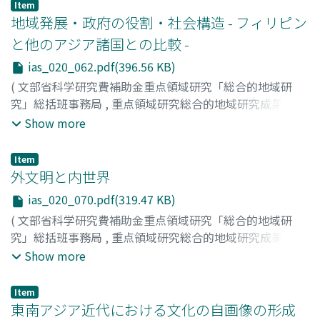
池本, 幸生
;
福井, 捷朗
;
河野, 泰之
;
永田, 好克
;
上田, 曜子
;
Item
Ikemoto, Yukio
;
Fukui, Hayao
;
Kono, Yasuyuki
;
Nagata,
地域発展・政府の役割・社会構造 - フィリピン
Yoshikatsu
;
Ueda, Yoko
;
イケモト, ユキオ
;
フクイ, ハヤ
と他のアジア諸国との比較 -
オ
;
コウノ, ヤスユキ
;
ナガタ, ヨシカツ
;
ウエダ, ヨウコ
ias_020_062.pdf(396.56 KB)
(
文部省科学研究費補助金重点領域研究「総合的地域研
究」総括班事務局
,
重点領域研究総合的地域研究成果報告
書シリーズ : 総合的地域研究の手法確立 : 世界と地域の共
Show more
存のパラダイムを求めて
,
Volume 20
,
1996
,
pp.62-69
)
福井, 清一
;
河村, 能夫
;
永田, 信
;
中西, 徹
;
永野, 善子
;
Item
Fukui, Seiichi
;
Kawamura, Yoshio
;
Nagata, Shin
;
外文明と内世界
Nakanishi, Toru
;
Nagano, Yoshiko
;
フクイ, セイイチ
;
カワ
ias_020_070.pdf(319.47 KB)
ムラ, ヨシオ
;
ナガタ, シン
;
ナカニシ, トオル
;
ナガノ, ヨシ
(
文部省科学研究費補助金重点領域研究「総合的地域研
コ
究」総括班事務局
,
重点領域研究総合的地域研究成果報告
書シリーズ : 総合的地域研究の手法確立 : 世界と地域の共
Show more
存のパラダイムを求めて
,
Volume 20
,
1996
,
pp.70-75
)
西村, 重夫
;
河上, 倫逸
;
白石, 昌也
;
横山, 俊夫
;
園田, 英弘
;
Item
弘末, 雅士
;
Nishimura, Shigeo
;
Kawakami, Rinitsu
;
東南アジア近代における文化の自画像の形成