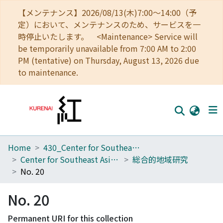
【メンテナンス】2026/08/13(木)7:00～14:00（予
定）において、メンテナンスのため、サービスを一
時停止いたします。 <Maintenance> Service will
be temporarily unavailable from 7:00 AM to 2:00
PM (tentative) on Thursday, August 13, 2026 due
to maintenance.
Home
430_Center for Southeast Asian Studies
Home
Center for Southeast Asian Studies
総合的地域研究
Communities
No. 20
Browse
No. 20
Download Ranking
Permanent URI for this collection