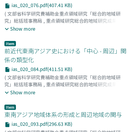
Shiraishi, Masaya
;
Yokoyama, Toshio
;
Sonoda, Hidehiro
;
ias_020_076.pdf(407.41 KB)
Hirosue, Masashi
;
ニシムラ, シゲオ
;
カワカミ, リンイツ
;
(
文部省科学研究費補助金重点領域研究「総合的地域研
シライシ, マサヤ
;
ヨコヤマ, トシオ
;
ソノダ, ヒデヒロ
;
ヒ
究」総括班事務局
,
重点領域研究総合的地域研究成果報告
ロスエ, マサシ
書シリーズ : 総合的地域研究の手法確立 : 世界と地域の共
Show more
存のパラダイムを求めて
,
Volume 20
,
1996
,
pp.76-83
)
関本, 照夫
;
内堀, 基光
;
田村, 克己
;
清水, 展
;
Sekimoto,
Item
Teruo
;
Uchibori, Motomitsu
;
Tamura, Katsumi
;
前近代東南アジア史における「中心 - 周辺」関
Shimizu, Hiromu
;
セキモト, テルオ
;
ウチボリ, モトミツ
;
係の類型化
タムラ, カツミ
;
シミズ, ヒロム
ias_020_084.pdf(411.51 KB)
(
文部省科学研究費補助金重点領域研究「総合的地域研
究」総括班事務局
,
重点領域研究総合的地域研究成果報告
書シリーズ : 総合的地域研究の手法確立 : 世界と地域の共
Show more
存のパラダイムを求めて
,
Volume 20
,
1996
,
pp.84-92
)
八尾, 隆生
;
深見, 純生
;
桃木, 至朗
;
真栄平, 房昭
;
Yao,
Item
Takao
;
Fukami, Sumio
;
Momoki, Shiro
;
Maehira,
東南アジア地域体系の形成と周辺地域の関与
Fusaaki
;
ヤオ, タカオ
;
フカミ, スミオ
;
モモキ, シロウ
;
マ
ias_020_093.pdf(296.63 KB)
エヒラ, フサアキ