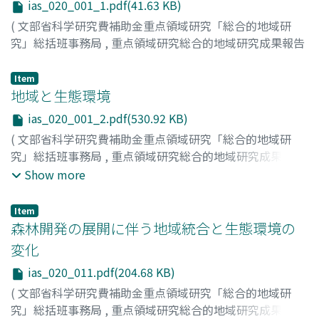
ias_020_001_1.pdf(41.63 KB)
Akio
;
カラシマ, ノボル
;
ヤマザキ, ゲンイチ
;
アワヤ, トシ
(
文部省科学研究費補助金重点領域研究「総合的地域研
エ
;
タナベ, アキオ
究」総括班事務局
,
重点領域研究総合的地域研究成果報告
書シリーズ : 総合的地域研究の手法確立 : 世界と地域の共
存のパラダイムを求めて
,
Volume 20
,
1996
,
pp.1-1
)
Item
坪内, 良博
地域と生態環境
;
Tsubouchi, Yoshihiro
;
ツボウチ, ヨシヒロ
ias_020_001_2.pdf(530.92 KB)
(
文部省科学研究費補助金重点領域研究「総合的地域研
究」総括班事務局
,
重点領域研究総合的地域研究成果報告
書シリーズ : 総合的地域研究の手法確立 : 世界と地域の共
Show more
存のパラダイムを求めて
,
Volume 20
,
1996
,
pp.1-10
)
荻野, 和彦
;
鎌野, 邦樹
;
古川, 久雄
;
安成, 哲三
;
吉田, 集而
;
Item
飯島, みどり
;
中村, 浩二
;
二宮, 生夫
;
Ogino, Kazuhiko
;
森林開発の展開に伴う地域統合と生態環境の
Kamano, Kuniki
;
Furukawa, Hisao
;
Yasunari, Tetsuzo
;
変化
Yoshida, Shuji
;
Iijima, Midori
;
Nakamura, Koji
;
ias_020_011.pdf(204.68 KB)
Ninomiya, Ikuo
;
オギノ, カズヒコ
;
カマノ, クニキ
;
フルカ
ワ, ヒサオ
;
ヤスナリ, テツゾウ
;
ヨシダ, シュウジ
;
イイジ
(
文部省科学研究費補助金重点領域研究「総合的地域研
マ, ミドリ
;
ナカムラ, コウジ
;
ニノミヤ, イクオ
究」総括班事務局
,
重点領域研究総合的地域研究成果報告