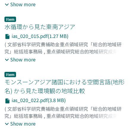
書シリーズ : 総合的地域研究の手法確立 : 世界と地域の共
Show more
存のパラダイムを求めて
,
Volume 20
,
1996
,
pp.11-14
)
増田, 美砂
;
小池, 浩一郎
;
斉藤, 英樹
;
Masuda, Misa
;
Koike,
Item
Koichiro
;
Saito, Hideki
;
マスダ, ミサ
;
コイケ, コウイチロ
水循環から見た東南アジア
ウ
;
サイトウ, ヒデキ
ias_020_015.pdf(1.27 MB)
(
文部省科学研究費補助金重点領域研究「総合的地域研
究」総括班事務局
,
重点領域研究総合的地域研究成果報告
書シリーズ : 総合的地域研究の手法確立 : 世界と地域の共
Show more
存のパラダイムを求めて
,
Volume 20
,
1996
,
pp.15-21
)
柳, 哲雄
;
星川, 和俊
;
山田, 勇
;
櫻井, 克年
;
若月, 利之
;
Item
Yanagi, Tetsuo
;
Hoshikawa, Kazutoshi
;
Yamada, Isamu
;
モンスーンアジア諸国における空間言語(地形
Sakurai, Katsutoshi
;
Wakatsuki, Toshiyuki
;
ヤナギ, テツ
名) から見た環境観の地域比較
オ
;
ホシカワ, カズトシ
;
ヤマダ, イサム
;
サクライ, カツト
ias_020_022.pdf(3.8 MB)
シ
;
ワカツキ, トシユキ
(
文部省科学研究費補助金重点領域研究「総合的地域研
究」総括班事務局
,
重点領域研究総合的地域研究成果報告
書シリーズ : 総合的地域研究の手法確立 : 世界と地域の共
Show more
存のパラダイムを求めて
,
Volume 20
,
1996
,
pp.22-30
)