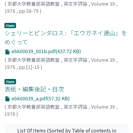
(
京都大学教養部英語教室
,
英文学評論
,
Volume 39
,
1978
,
pp.58-79
)
増山, 学
;
Masuyama, Satoru
;
マスヤマ, サトル
Item
シェリーとピンダロス : 「エウガネイ連山」を
めぐって
ebk00039_001b.pdf(437.72 KB)
(
京都大学教養部英語教室
,
英文学評論
,
Volume 39
,
1978
,
pp.[1]-15
)
蜂谷, 昭雄
;
Hachiya, Akio
;
ハチヤ, アキオ
Item
表紙・編集後記・目次
ebk00039_a.pdf(57.32 KB)
(
京都大学教養部英語教室
,
英文学評論
,
Volume 39
,
1978
)
List Of Items (Sorted by Table of contents in