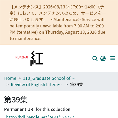
【メンテナンス】2026/08/13(木)7:00～14:00（予
定）において、メンテナンスのため、サービスを一
時停止いたします。 <Maintenance> Service will
be temporarily unavailable from 7:00 AM to 2:00
PM (tentative) on Thursday, August 13, 2026 due
to maintenance.
Home
110_Graduate School of Human and Environmental Studies
Home
Review of English Literature
第39集
Communities
第39集
Browse
Permanent URI for this collection
Download Ranking
http://hdl.handle.net/2433/134732