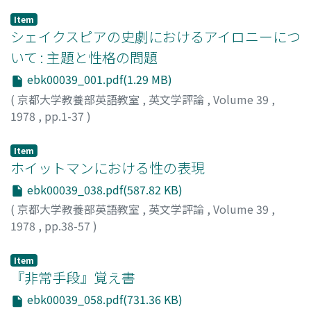
Item
シェイクスピアの史劇におけるアイロニーにつ
いて : 主題と性格の問題
ebk00039_001.pdf(1.29 MB)
(
京都大学教養部英語教室
,
英文学評論
,
Volume 39
,
1978
,
pp.1-37
)
青木, 啓治
;
Aoki, Keiji
;
アオキ, ケイジ
Item
ホイットマンにおける性の表現
ebk00039_038.pdf(587.82 KB)
(
京都大学教養部英語教室
,
英文学評論
,
Volume 39
,
1978
,
pp.38-57
)
田中, 礼
;
Tanaka, Hiroshi
;
タナカ, ヒロシ
Item
『非常手段』覚え書
ebk00039_058.pdf(731.36 KB)