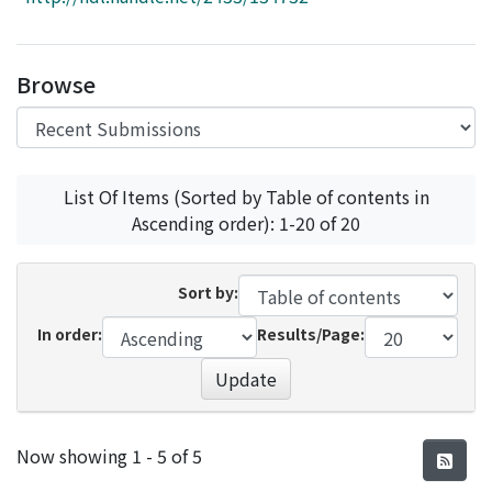
Access Statistics
Library Network
Browse
List Of Items (Sorted by Table of contents in
Ascending order): 1-20 of 20
Sort by:
In order:
Results/Page:
Update
Recent Submissions
Now showing
1 - 5 of 5