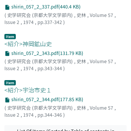
での開発過程を農業生産力の農開過程との対応関係で見る
shirin_057_2_337.pdf(440.4 KB)
一方、集落構成、知行形態、地方組織など村落構造の基本
(
史学研究会 (京都大学文学部内)
,
史林
,
Volume 57
,
的側面との相互連関に視点を置き分析を行なった。初期
Issue 2
,
1974
,
pp.337-342
)
「郷帳」から中期の延宝期から享保期にかけての前期開発
三宅, 正樹
;
Miyake, M
;
ミヤケ
では丘陵地域と低地域という地域的枠組を持ち、開発規
Item
模、様式、進展度の差異が集落構成、知行形態にも反映さ
<紹介>神岡鉱山史
れているが、開発と農業生産力は、ほぼ対応した形で展開
している。中期以降、開発が低地域に移行するにつれ、村
shirin_057_2_343.pdf(131.79 KB)
落間に階層分化を生じると同時に旧来の開発の技術的レベ
(
史学研究会 (京都大学文学部内)
,
史林
,
Volume 57
,
ル・開発資本、労働夫役組織、水利施設などが桎梏にな
Issue 2
,
1974
,
pp.343-344
)
り、開発規模と農業生産力の一義的対応は見られなくなり
池田, 敬正
生産力は次第に停滞し、既存村落耕地の荒廃化現象などが
Item
みられた。新地開発耕地と既存村落耕地との生産力展開の
<紹介>宇治市史１
差異が明瞭になるにつれ、後期の開発は既存村落耕地の安
shirin_057_2_344.pdf(177.85 KB)
定化、再開発の方向に移行していった。宝暦期を中心にす
(
史学研究会 (京都大学文学部内)
,
史林
,
Volume 57
,
る一連の改革、村落レベルの「寄村」統合などはその移行
Issue 2
,
1974
,
pp.344-346
)
の前提をなすものであり、既存の水利体系、地方組織の再
栄原, 永遠男
編成過程の一環としてあらわれてきたと云えよう。
List Of Items (Sorted by Table of contents in