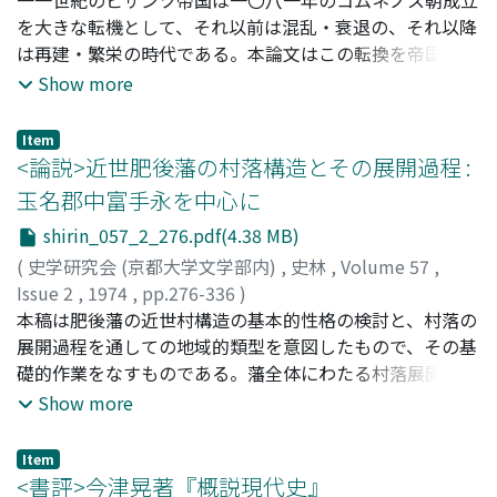
を大きな転機として、それ以前は混乱・衰退の、それ以降
は再建・繁栄の時代である。本論文はこの転換を帝国政治
体制の変化という観点からとらえなおそうとするものであ
Show more
る。一一世紀の混乱時代は、前世紀以来成長を続け、つい
に帝位を左右する力をもつに至った大土地所有貴族間の権
Item
力闘争の時代であり、帝国の伝統的な皇帝独裁制は重大な
<論説>近世肥後藩の村落構造とその展開過程 :
修正を要求されていた。危機の基因はここにあり、一一世
玉名郡中富手永を中心に
紀ビザンツ帝国の歴史は彼らの動向を基軸としてとらえる
shirin_057_2_276.pdf(4.38 MB)
べきである。皇帝権をめぐる有力貴族間の抗争において、
皇帝絶対権の理念に対抗するという形で現われたのは古い
(
史学研究会 (京都大学文学部内)
,
史林
,
Volume 57
,
「選挙王政」的皇帝理念であった。この「選挙王政」の理
Issue 2
,
1974
,
pp.276-336
)
念は現実には有力貴族の連合支配体制の樹立をめざすもの
久武, 哲也
本稿は肥後藩の近世村構造の基本的性格の検討と、村落の
;
Hisatake, T
;
ヒサタケ
となる。一〇五七年のイサキオス・コムネノスの反乱から
展開過程を通しての地域的類型を意図したもので、その基
即位の過程において芽ばえながらも挫折した、この貴族連
礎的作業をなすものである。藩全体にわたる村落展開過程
合支配体制は、一〇八一年のアレクシオス・コムネノスを
をまず生産力の面から四つに類型化すると同時に、最も典
Show more
中心とする反乱の結果実現されるに至った。この帝国政治
型的な類型(Ⅰ-ｂ型) の例として玉名郡中富手永を考察の対
体制の変換こそが、一〇八一年以降の再建・繁栄の第一の
象とし、従来使用されることの少なかった「手永鑑」「手
Item
要因であった。
永絵図」等の史料に検討を加えた。具体的には村落レベル
<書評>今津晃著『概説現代史』