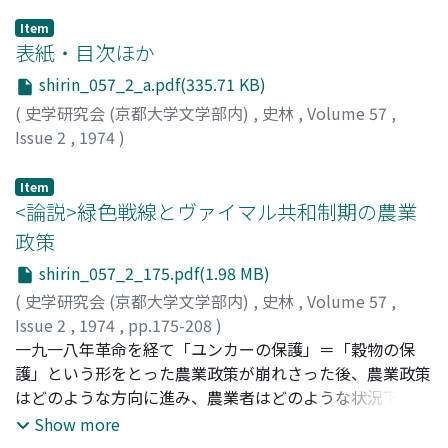
Item
表紙・目次ほか
shirin_057_2_a.pdf(335.71 KB)
(
史学研究会 (京都大学文学部内)
,
史林
,
Volume 57
,
Issue 2
,
1974
)
Item
<論説>緑色戦線とヴァイマル共和制期の農業
政策
shirin_057_2_175.pdf(1.98 MB)
(
史学研究会 (京都大学文学部内)
,
史林
,
Volume 57
,
Issue 2
,
1974
,
pp.175-208
)
豊永, 泰子
一九一八年革命を経て「ユンカーの保護」＝「穀物の保
;
Toyonaga, Y
;
トヨナガ
護」という形をとった農業政策が崩れさった後、農業政策
はどのような方向に進み、農業者はどのような状況下にあ
ったのだろうか。農業者のナチ化の原因を問うさい、まず
Show more
こうした疑問が浮かぶ。小稿は一九二九年に結成された農