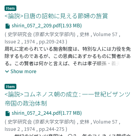
業者の統一戦線たる「緑色戦線」の活動を通して、この疑
Item
問を考察してゆく。戦線は相対的安定期の集約化・合理化
<論説>日唐の詔勅に見える節婦の旌賞
政策にそった層が農業恐慌下に価格引き上げ要求に的を絞
shirin_057_2_209.pdf(1.93 MB)
り、意志の統一をはかったものである。第一次戦線は低農
(
史学研究会 (京都大学文学部内)
,
史林
,
Volume 57
,
産物価格政策のうち穀物について高価格政策に転轍させる
Issue 2
,
1974
,
pp.209-243
)
ことに成功した。しかし第二次戦線による畜産・酪農製品
曾我部, 静雄
周礼に定められている施舎制度は、特別な人には力役を免
;
Sogabe, Shizuo
;
ソガベ, シズオ
価格の引き上げ運動の段階になると、戦線自体の脆弱化お
除するものであるが、この恩典にあずかるものに賢者があ
よび世界経済恐慌の激化とも関連して成果はなく、農業政
る。この賢者は何かと言えば、それは孝子順孫・義夫節婦
策は戦線の射程距離をはなれ、東部援助政策に傾斜し、戦
などである。この周礼の施舎制度は、漢の武帝が儒教を以
Show more
線を推進した農民は運動の結果かえって重い負担をおった
て国教と定め、以後の諸天子諸国家がそれに従ったことに
のであった。
よって、国家の制度に採り人れられ、唐においても、勿論
Item
この制度は実施されたのであり、我が国にも輸人された。
<論説>コムネノス朝の成立 : 一一世紀ビザンツ
しかし唐と我が国とでは、その制度の形式は同一であった
帝国の政治体制
が、その内容は異なっていた。特に節婦においては、大い
shirin_057_2_244.pdf(1.77 MB)
に異なっていた。そのことを、この論文は取扱っているの
である。
(
史学研究会 (京都大学文学部内)
,
史林
,
Volume 57
,
Issue 2
,
1974
,
pp.244-275
)
井上, 浩一
一一世紀のビザンツ帝国は一〇八一年のコムネノス朝成立
;
Inoue, Koichi
;
イノウエ, コウイチ