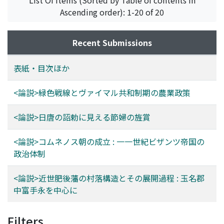
Ascending order): 1-20 of 20
Recent Submissions
表紙・目次ほか
<論説>緑色戦線とヴァイマル共和制期の農業政策
<論説>日唐の詔勅に見える節婦の旌賞
<論説>コムネノス朝の成立 : 一一世紀ビザンツ帝国の
政治体制
<論説>近世肥後藩の村落構造とその展開過程 : 玉名郡
中富手永を中心に
Filters