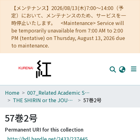
【メンテナンス】2026/08/13(木)7:00～14:00（予
定）において、メンテナンスのため、サービスを一
時停止いたします。 <Maintenance> Service will
be temporarily unavailable from 7:00 AM to 2:00
PM (tentative) on Thursday, August 13, 2026 due
to maintenance.
Home
007_Related Academic Societies
Home
THE SHIRIN or the JOURNAL OF HISTORY
57巻2号
Communities
57巻2号
Browse
Permanent URI for this collection
Download Ranking
http://hdl.handle.net/2433/237445