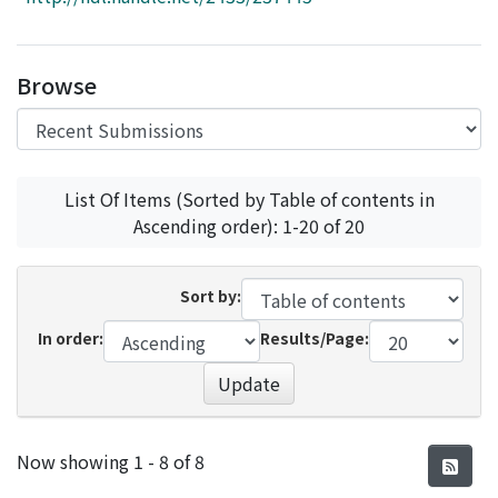
Access Statistics
Library Network
Browse
List Of Items (Sorted by Table of contents in
Ascending order): 1-20 of 20
Sort by:
In order:
Results/Page:
Update
Recent Submissions
Now showing
1 - 8 of 8