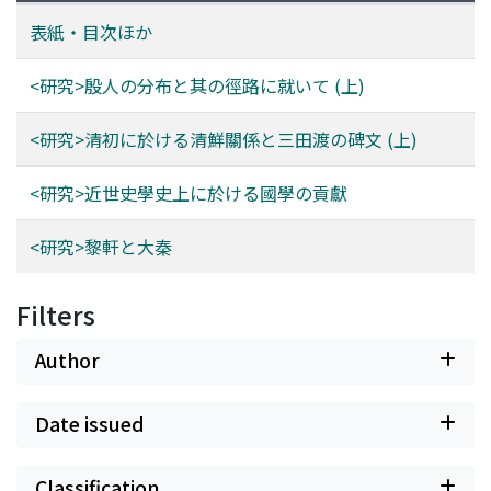
表紙・目次ほか
<研究>殷人の分布と其の徑路に就いて (上)
<研究>清初に於ける清鮮關係と三田渡の碑文 (上)
<研究>近世史學史上に於ける國學の貢獻
<研究>黎軒と大秦
Filters
Author
Date issued
Classification