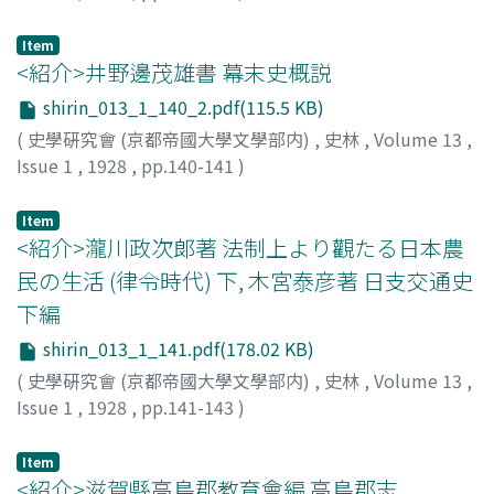
松野
Item
<紹介>井野邊茂雄書 幕末史概説
shirin_013_1_140_2.pdf(115.5 KB)
(
史學硏究會 (京都帝國大學文學部内)
,
史林
,
Volume 13
,
Issue 1
,
1928
,
pp.140-141
)
肥後
Item
<紹介>瀧川政次郞著 法制上より觀たる日本農
民の生活 (律令時代) 下, 木宮泰彦著 日支交通史
下編
shirin_013_1_141.pdf(178.02 KB)
(
史學硏究會 (京都帝國大學文學部内)
,
史林
,
Volume 13
,
Issue 1
,
1928
,
pp.141-143
)
中村
Item
<紹介>滋賀縣高島郡教育會編 高島郡志