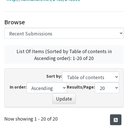
Access Statistics
Library Network
Browse
List Of Items (Sorted by Table of contents in
Ascending order): 1-20 of 20
Sort by:
In order:
Results/Page:
Update
Recent Submissions
Now showing
1 - 20 of 20