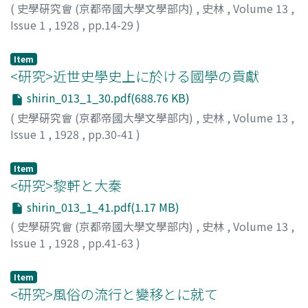
(
史學硏究會 (京都帝國大學文學部内)
,
史林
,
Volume 13
,
Issue 1
,
1928
,
pp.14-29
)
鴛淵, 一
;
Oshibuchi, H.
Item
<研究>近世史學史上に於ける國學の貢獻
shirin_013_1_30.pdf(688.76 KB)
(
史學硏究會 (京都帝國大學文學部内)
,
史林
,
Volume 13
,
Issue 1
,
1928
,
pp.30-41
)
村岡, 典嗣
;
Muraoka, N.
Item
<研究>黎軒と大秦
shirin_013_1_41.pdf(1.17 MB)
(
史學硏究會 (京都帝國大學文學部内)
,
史林
,
Volume 13
,
Issue 1
,
1928
,
pp.41-63
)
藤田, 豐八
;
Fujita, T.
Item
<研究>風俗の流行と變移とに就て