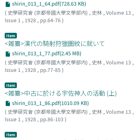
shirin_013_1_64.pdf(728.63 KB)
(
史學硏究會 (京都帝國大學文學部内)
,
史林
,
Volume 13
,
Issue 1
,
1928
,
pp.64-76
)
江馬, 務
;
Ema, T.
Item
<雑纂>漢代の騎射狩獵圖紋に就いて
shirin_013_1_77.pdf(2.45 MB)
(
史學硏究會 (京都帝國大學文學部内)
,
史林
,
Volume 13
,
Issue 1
,
1928
,
pp.77-85
)
原田, 淑人
;
Harada, Y.
Item
<雑纂>中古に於ける宇佐神人の活動 (上)
shirin_013_1_86.pdf(1010.09 KB)
(
史學硏究會 (京都帝國大學文學部内)
,
史林
,
Volume 13
,
Issue 1
,
1928
,
pp.86-103
)
西岡, 虎之助
;
Nishioka, T.
Item