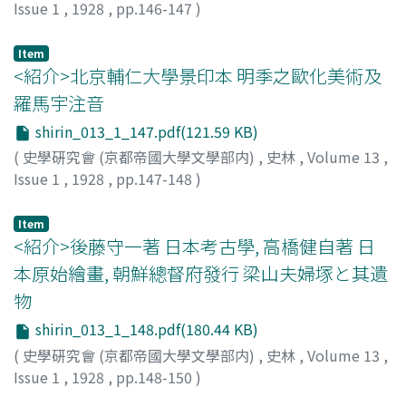
Issue 1
,
1928
,
pp.146-147
)
肥後
Item
<紹介>北京輔仁大學景印本 明季之歐化美術及
羅馬宇注音
shirin_013_1_147.pdf(121.59 KB)
(
史學硏究會 (京都帝國大學文學部内)
,
史林
,
Volume 13
,
Issue 1
,
1928
,
pp.147-148
)
那波
Item
<紹介>後藤守一著 日本考古學, 高橋健自著 日
本原始繪畫, 朝鮮總督府發行 梁山夫婦塚と其遺
物
shirin_013_1_148.pdf(180.44 KB)
(
史學硏究會 (京都帝國大學文學部内)
,
史林
,
Volume 13
,
Issue 1
,
1928
,
pp.148-150
)
島田