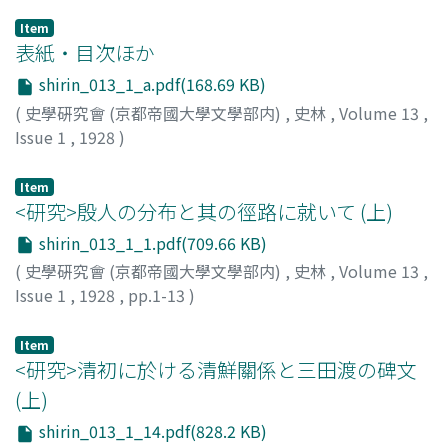
Item
表紙・目次ほか
shirin_013_1_a.pdf(168.69 KB)
(
史學硏究會 (京都帝國大學文學部内)
,
史林
,
Volume 13
,
Issue 1
,
1928
)
Item
<研究>殷人の分布と其の徑路に就いて (上)
shirin_013_1_1.pdf(709.66 KB)
(
史學硏究會 (京都帝國大學文學部内)
,
史林
,
Volume 13
,
Issue 1
,
1928
,
pp.1-13
)
小川, 琢治
;
Ogawa, T.
Item
<研究>清初に於ける清鮮關係と三田渡の碑文
(上)
shirin_013_1_14.pdf(828.2 KB)