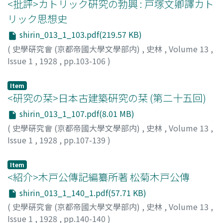
<批評>カトリック硏究の勃興 : 戸塚文卿譯カト
リック思想史
shirin_013_1_103.pdf(219.57 KB)
(
史學硏究會 (京都帝國大學文學部内)
,
史林
,
Volume 13
,
Issue 1
,
1928
,
pp.103-106
)
坂口, 昂
;
Sakaguchi, T.
Item
<研究の栞>日本古建築硏究の栞 (第二十五回)
shirin_013_1_107.pdf(8.01 MB)
(
史學硏究會 (京都帝國大學文學部内)
,
史林
,
Volume 13
,
Issue 1
,
1928
,
pp.107-139
)
天沼, 俊一
;
Amanuma, S.
Item
<紹介>木戸公傳記編纂所著 松菊木戸公傳
shirin_013_1_140_1.pdf(57.71 KB)
(
史學硏究會 (京都帝國大學文學部内)
,
史林
,
Volume 13
,
Issue 1
,
1928
,
pp.140-140
)