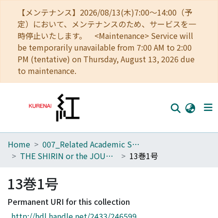
【メンテナンス】2026/08/13(木)7:00～14:00（予
定）において、メンテナンスのため、サービスを一
時停止いたします。 <Maintenance> Service will
be temporarily unavailable from 7:00 AM to 2:00
PM (tentative) on Thursday, August 13, 2026 due
to maintenance.
Home
007_Related Academic Societies
Home
THE SHIRIN or the JOURNAL OF HISTORY
13巻1号
Communities
13巻1号
Browse
Permanent URI for this collection
Download Ranking
http://hdl.handle.net/2433/246599