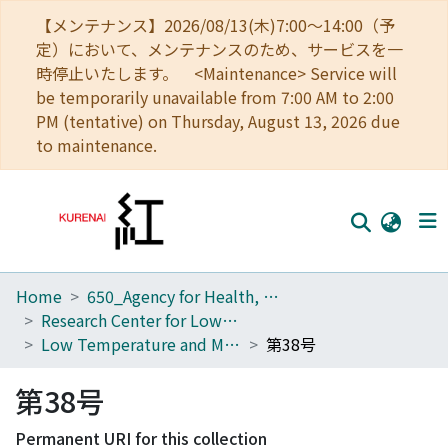
【メンテナンス】2026/08/13(木)7:00～14:00（予
定）において、メンテナンスのため、サービスを一
時停止いたします。 <Maintenance> Service will
be temporarily unavailable from 7:00 AM to 2:00
PM (tentative) on Thursday, August 13, 2026 due
to maintenance.
Home
650_Agency for Health, Safety and Environment
Home
Research Center for Low Temperature and Materials Sciences
Communities
Low Temperature and Materials Sciences (Kyoto University)
第38号
Browse
第38号
Download Ranking
Permanent URI for this collection