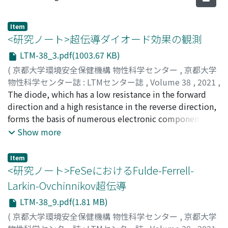
Item
<研究ノート>超伝導ダイオード効果の観測
LTM-38_3.pdf(1003.67 KB)
(
京都大学環境安全保健機構 物性科学センター
,
京都大学
物性科学センター誌 : LTMセンター誌
,
Volume 38
,
2021
,
pp.3-8
The diode, which has a low resistance in the forward
)
安藤, 冬希
direction and a high resistance in the reverse direction,
;
小野, 輝男
;
Ando, Fuyuki
;
Ono, Teruo
;
アンド
ウ, フユキ
forms the basis of numerous electronic components,
;
オノ, テルオ
such as rectifiers, AC-DC converters, and
Show more
photodetectors. However, there inevitably exists an
energy loss due to the finite resistance in the forward
Item
direction. Therefore, it is a worthwhile goal to realize a
<研究ノート>FeSeにおけるFulde-Ferrell-
superconducting diode that has zero resistance only in
Larkin-Ovchinnikov超伝導
the forward direction. In this study, we fabricated a new
LTM-38_9.pdf(1.81 MB)
class of superconducting superlattice consisting of Nb,
V, Ta, in which global inversion symmetry was broken
(
京都大学環境安全保健機構 物性科学センター
,
京都大学