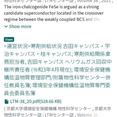
along the stacking direction, and discovered a
物性科学センター誌 : LTMセンター誌
,
Volume 38
,
2021
,
superconducting diode effect. This superconducting
pp.9-19
The iron-chalcogenide FeSe is argued as a strong
)
diode effect enables the phase coherent and direction
笠原, 成
candidate superconductor located in the crossover
;
Kasahara, Shigeru
;
カサハラ, シゲル
selective charge transport, paving the way for the
regime between the weakly coupled BCS and the
construction of non-dissipative electronic circuits.
strongly coupled BEC limits. Its extremely small and
Show more
shallow Fermi pockets, large superconducting gap, and
consequently a large Maki parameter suggest that FeSe
Item
offers an ideal platform to study a long-sought Fulde-
<運営状況>寒剤供給状況 吉田キャンパス・宇
Ferrell-Larkin-Ovchinnikov (FFLO) superconducting
治キャンパス・桂キャンパス; 寒剤供給関係業
state, in which a new pairing (k, -k+q) with nonzero q
務担当者, 吉田キャンパス ヘリウムガス回収中
vector is formed. Here, we present several pieces of
継所責任者 (令和3年4月現在); 環境安全保健機
evidence for the emergence of a distinct high-field
superconducting phase in FeSe. For H || ab, our state-
構低温物質管理部門/附属物性科学センター併
of-the-art high-field thermal transport up to 33 T shows
任教員名簿; 環境安全保健機構低温物質専門委
a discontinuous downward jump within the
員会委員名簿
superconducting state, indicating a first-order phase
transition to a distinct high-field superconducting
LTM-38_20.pdf(528.66 KB)
phase, which is attributed to an FFLO state.
(
京都大学環境安全保健機構 物性科学センター
,
京都大学
物性科学センター誌 : LTMセンター誌
,
Volume 38
,
2021
,