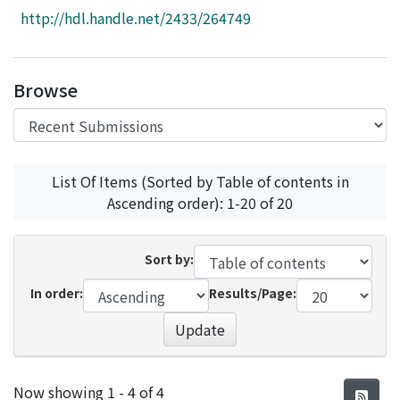
Access Statistics
http://hdl.handle.net/2433/264749
Library Network
Browse
List Of Items (Sorted by Table of contents in
Ascending order): 1-20 of 20
Sort by:
In order:
Results/Page:
Update
Recent Submissions
Now showing
1 - 4 of 4