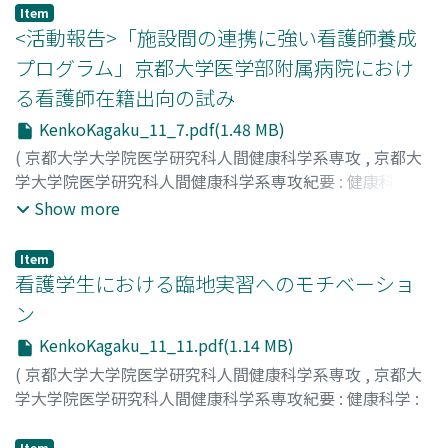
杉原, 生子
;
伊藤, 寿子
;
金山, 奈津子
;
山内, 朋恵
;
谷口, 貴世
;
Item
川村, 洋子
;
谷村, 富啓
;
藪, 千津子
;
千葉, 圭子
;
志澤, 美保
;
<活動報告>「施設間の連携に強い看護師養成
臼井, 香苗
;
星野, 明子
;
桂, 敏樹
;
Komaia, Michiko
;
Oe,
プログラム」京都大学医学部附属病院におけ
Teruhiro
;
Hasegawa, Midori
;
Kurokawa, Takeshi
;
Ogawa,
る看護師在籍出向の試み
Hideto
;
Sugihara, Ikuko
;
Ito, Hisako
;
Kanayama,
Natsuko
;
Yamauchi, Tomoe
;
Taniguchi, Takayo
;
KenkoKagaku_11_7.pdf(1.48 MB)
Kawamura, Yoko
;
Tanimura, Fumihiro
;
Yabu, Chizuko
;
(
京都大学大学院医学研究科人間健康科学系専攻
,
京都大
Chiba, Keiko
;
Shizawa, Miho
;
Usui, Kanae
;
Hoshino,
学大学院医学研究科人間健康科学系専攻紀要 : 健康科学 :
Akiko
;
Katsura, Toshiki
health science
,
Volume 11
,
2016
,
pp.7-10
)
Show more
幸野, 里寿
;
宮田, 千春
;
雛田, 知子
;
秋山, 智弥
;
任, 和子
;
Kono, Riju
;
Miyata, Chiharu
;
Hinada, Tomoko
;
Akiyama,
Item
Tomoya
;
Nin, Kazuko
看護学生における臨地実習へのモチベーショ
ン
KenkoKagaku_11_11.pdf(1.14 MB)
(
京都大学大学院医学研究科人間健康科学系専攻
,
京都大
学大学院医学研究科人間健康科学系専攻紀要 : 健康科学 :
health science
,
Volume 11
,
2016
,
pp.11-16
)
石川, 恵子
;
内海, 桃絵
;
Ishikawa, Keiko
;
Utsumi, Momoe
Item