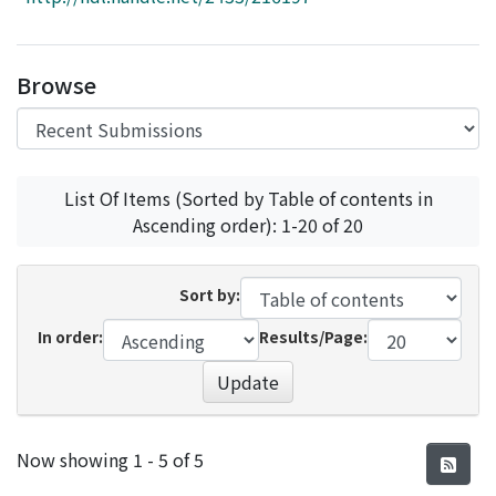
Access Statistics
Library Network
Browse
List Of Items (Sorted by Table of contents in
Ascending order): 1-20 of 20
Sort by:
In order:
Results/Page:
Update
Recent Submissions
Now showing
1 - 5 of 5