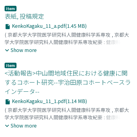
Item
表紙, 投稿規定
KenkoKagaku_11_a.pdf(1.45 MB)
(
京都大学大学院医学研究科人間健康科学系専攻
,
京都大
学大学院医学研究科人間健康科学系専攻紀要 : 健康科学 :
health science
,
Volume 11
,
2016
)
Show more
Item
<活動報告>中山間地域住民における健康に関
するコホート研究--宇治田原コホートベースラ
インデータ--
KenkoKagaku_11_1.pdf(1.14 MB)
(
京都大学大学院医学研究科人間健康科学系専攻
,
京都大
学大学院医学研究科人間健康科学系専攻紀要 : 健康科学 :
health science
,
Volume 11
,
2016
,
pp.1-6
)
Show more
古俣, 理子
;
大江, 輝博
;
長谷川, みどり
;
黒川, 剛
;
小川, 英人
;