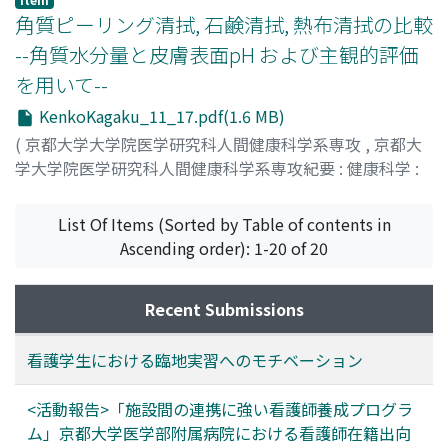
角質ピーリング清拭, 石鹸清拭, 熱布清拭の比較
--角質水分量と皮膚表面pH および主観的評価
を用いて--
KenkoKagaku_11_17.pdf(1.6 MB)
(
京都大学大学院医学研究科人間健康科学系専攻
,
京都大
学大学院医学研究科人間健康科学系専攻紀要 : 健康科学 :
health science
,
Volume 11
,
2016
,
pp.17-22
)
下地, 千晶
;
内海, 桃絵
;
Shimoji, Chiaki
;
Utsumi, Momoe
List Of Items (Sorted by Table of contents in
Ascending order): 1-20 of 20
Recent Submissions
看護学生における臨地実習へのモチベーション
<活動報告>「施設間の連携に強い看護師養成プログラ
ム」京都大学医学部附属病院における看護師在籍出向