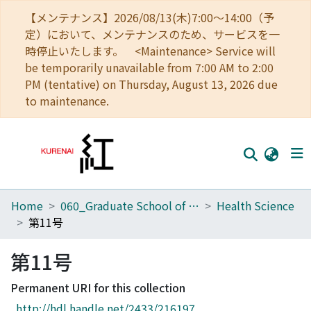
【メンテナンス】2026/08/13(木)7:00～14:00（予
定）において、メンテナンスのため、サービスを一
時停止いたします。 <Maintenance> Service will
be temporarily unavailable from 7:00 AM to 2:00
PM (tentative) on Thursday, August 13, 2026 due
to maintenance.
Home
060_Graduate School of Medicine
Health Science
Home
第11号
Communities
第11号
Browse
Permanent URI for this collection
Download Ranking
http://hdl.handle.net/2433/216197