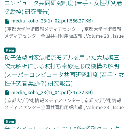
コンピュータ共同研究制度 (若手・女性研究者
奨励枠) 研究報告)
media_koho_23(1)_02.pdf(556.27 KB)
(
京都大学学術情報メディアセンター
,
京都大学学術情報
メディアセンター全国共同利用版広報
,
Volume 23
,
Issue
1
,
2024
,
pp.2-3
)
東野, 智洋
;
90711804
Item
粒子法型固液混相流モデルを用いた大規模三
次元解析による波打ち帯砂漣形成機構の解明
(スーパーコンピュータ共同研究制度 (若手・女
性研究者奨励枠) 研究報告)
media_koho_23(1)_04.pdf(347.32 KB)
(
京都大学学術情報メディアセンター
,
京都大学学術情報
メディアセンター全国共同利用版広報
,
Volume 23
,
Issue
1
,
2024
,
pp.4-5
)
田﨑, 拓海
Item
分子シミュレーションおよび時系列クラスタ