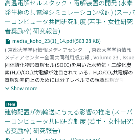
高温電解セルスタック・電解装置の開発 (水素
発生極の共電解シミュレーション検討) (スーパ
ーコンピュータ共同研究制度 (若手・女性研究
者奨励枠) 研究報告)
media_koho_23(1)_14.pdf(563.28 KB)
(
京都大学学術情報メディアセンター
,
京都大学学術情報
メディアセンター全国共同利用版広報
,
Volume 23
,
Issue
1
固体酸化物形電解セル(SOEC)を用いた水蒸気・二酸化炭
,
2024
,
pp.14-16
)
郭, 玉婷
素(H₂O/CO₂)共電解が注目されている．H₂O/CO₂共電解の
;
谷内, 太陽
;
岸本, 将史
;
岩井, 裕
電解効率向上のためには分子レベルでの現象理解が重要で
あるが，高温条件下の実験による分析は困難である．そこ
Show more
で本研究では，SOEC のカソード材料として広く用いられ
るNi-YSZ混合多孔質とH₂O/CO₂ガスの間に生じる相互作用
Item
を分子動力学により再現し，ガス分子の物理吸着・拡散現
建物配置が熱輸送に与える影響の推定 (スーパ
象について解析した．
ーコンピュータ共同研究制度 (若手・女性研究
者奨励枠) 研究報告)