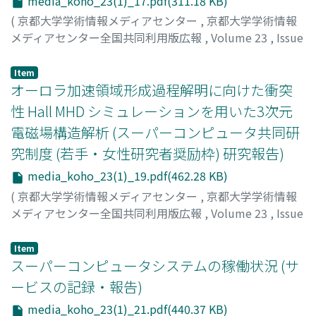
media_koho_23(1)_17.pdf(311.18 KB)
(
京都大学学術情報メディアセンター
,
京都大学学術情報
メディアセンター全国共同利用版広報
,
Volume 23
,
Issue
1
,
2024
,
pp.17-18
)
丹治, 星河
Item
オーロラ加速領域形成過程解明に向けた衝突
性 Hall MHD シミュレーションを用いた3次元
電磁場構造解析 (スーパーコンピュータ共同研
究制度 (若手・女性研究者奨励枠) 研究報告)
media_koho_23(1)_19.pdf(462.28 KB)
(
京都大学学術情報メディアセンター
,
京都大学学術情報
メディアセンター全国共同利用版広報
,
Volume 23
,
Issue
1
,
2024
,
pp.19-20
)
川上, 航典
Item
スーパーコンピュータシステムの稼働状況 (サ
ービスの記録・報告)
media_koho_23(1)_21.pdf(440.37 KB)