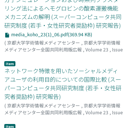
リング法によるヘモグロビンの酸素運搬機能
メカニズムの解明 (スーパーコンピュータ共同
研究制度 (若手・女性研究者奨励枠) 研究報告)
media_koho_23(1)_06.pdf(369.94 KB)
(
京都大学学術情報メディアセンター
,
京都大学学術情報
メディアセンター全国共同利用版広報
,
Volume 23
,
Issue
1
,
2024
,
pp.6-7
)
北村, 勇吉
Item
ネットワーク特徴を用いたソーシャルメディ
アユーザの利用目的についての国際比較 (スー
パーコンピュータ共同研究制度 (若手・女性研
究者奨励枠) 研究報告)
(
京都大学学術情報メディアセンター
,
京都大学学術情報
メディアセンター全国共同利用版広報
,
Volume 23
,
Issue
1
,
2024
,
pp.8-9
)
廣中, 詩織
Item