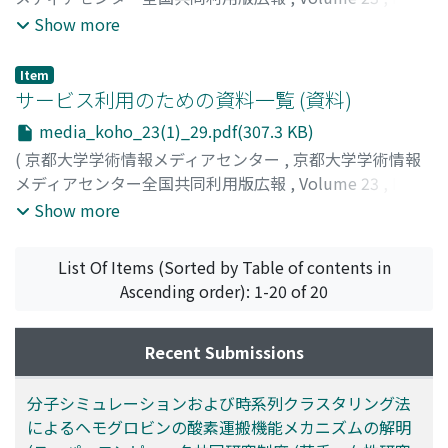
1
,
2024
,
pp.28-28
)
Show more
Item
サービス利用のための資料一覧 (資料)
media_koho_23(1)_29.pdf(307.3 KB)
(
京都大学学術情報メディアセンター
,
京都大学学術情報
メディアセンター全国共同利用版広報
,
Volume 23
,
Issue
1
,
2024
,
pp.29-29
)
Show more
List Of Items (Sorted by Table of contents in
Ascending order): 1-20 of 20
Recent Submissions
分子シミュレーションおよび時系列クラスタリング法
によるヘモグロビンの酸素運搬機能メカニズムの解明