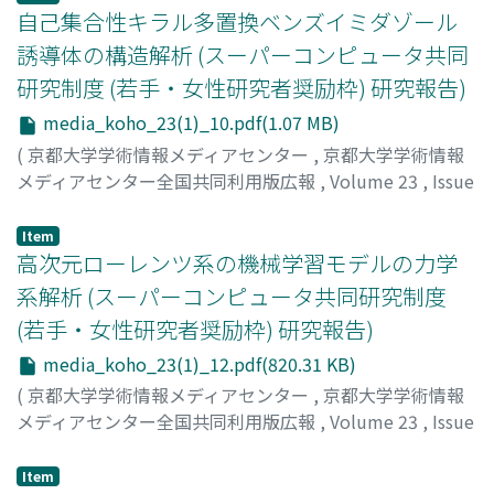
自己集合性キラル多置換ベンズイミダゾール
誘導体の構造解析 (スーパーコンピュータ共同
研究制度 (若手・女性研究者奨励枠) 研究報告)
media_koho_23(1)_10.pdf(1.07 MB)
(
京都大学学術情報メディアセンター
,
京都大学学術情報
メディアセンター全国共同利用版広報
,
Volume 23
,
Issue
1
,
2024
,
pp.10-11
)
曽川, 洋光
Item
高次元ローレンツ系の機械学習モデルの力学
系解析 (スーパーコンピュータ共同研究制度
(若手・女性研究者奨励枠) 研究報告)
media_koho_23(1)_12.pdf(820.31 KB)
(
京都大学学術情報メディアセンター
,
京都大学学術情報
メディアセンター全国共同利用版広報
,
Volume 23
,
Issue
1
,
2024
,
pp.12-13
)
中井, 拳吾
Item