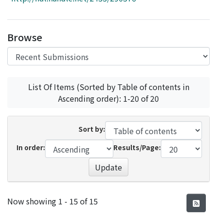
Access Statistics
Library Network
Browse
List Of Items (Sorted by Table of contents in
Ascending order): 1-20 of 20
Sort by:
In order:
Results/Page:
Update
Recent Submissions
Now showing
1 - 15 of 15