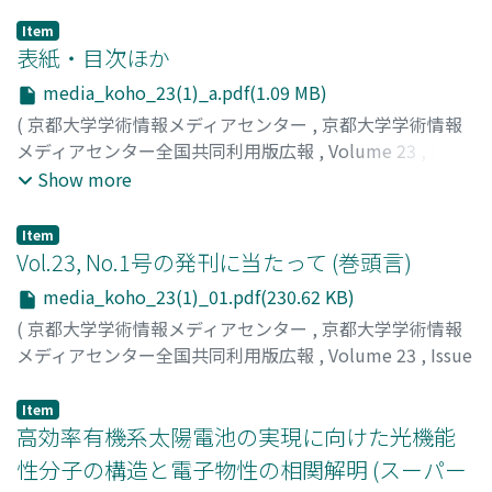
Item
表紙・目次ほか
media_koho_23(1)_a.pdf(1.09 MB)
(
京都大学学術情報メディアセンター
,
京都大学学術情報
メディアセンター全国共同利用版広報
,
Volume 23
,
Issue
1
,
2024
)
Show more
Item
Vol.23, No.1号の発刊に当たって (巻頭言)
media_koho_23(1)_01.pdf(230.62 KB)
(
京都大学学術情報メディアセンター
,
京都大学学術情報
メディアセンター全国共同利用版広報
,
Volume 23
,
Issue
1
,
2024
,
pp.1-1
)
森, 信介
Item
高効率有機系太陽電池の実現に向けた光機能
性分子の構造と電子物性の相関解明 (スーパー