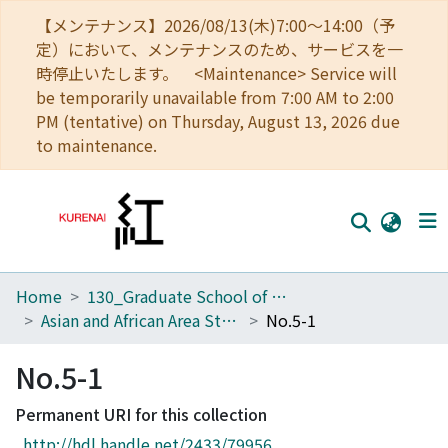
【メンテナンス】2026/08/13(木)7:00～14:00（予
定）において、メンテナンスのため、サービスを一
時停止いたします。 <Maintenance> Service will
be temporarily unavailable from 7:00 AM to 2:00
PM (tentative) on Thursday, August 13, 2026 due
to maintenance.
Home
130_Graduate School of Asian and African Area Studies
Home
Asian and African Area Studies
No.5-1
Communities
No.5-1
Browse
Permanent URI for this collection
Download Ranking
http://hdl.handle.net/2433/79956