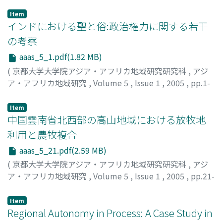
Item
インドにおける聖と俗:政治権力に関する若干
の考察
aaas_5_1.pdf(1.82 MB)
(
京都大学大学院アジア・アフリカ地域研究研究科
,
アジ
ア・アフリカ地域研究
,
Volume 5
,
Issue 1
,
2005
,
pp.1-
20
)
木村, 雅昭
;
KIMURA, Masaaki
Item
中国雲南省北西部の高山地域における放牧地
利用と農牧複合
aaas_5_21.pdf(2.59 MB)
(
京都大学大学院アジア・アフリカ地域研究研究科
,
アジ
ア・アフリカ地域研究
,
Volume 5
,
Issue 1
,
2005
,
pp.21-
45
)
山口, 哲由
;
YAMAGUCHI, Takayoshi
Item
Regional Autonomy in Process: A Case Study in