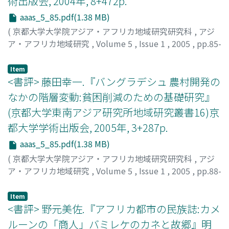
術出版会, 2004年, 8+472p.
aaas_5_85.pdf(1.38 MB)
(
京都大学大学院アジア・アフリカ地域研究研究科
,
アジ
ア・アフリカ地域研究
,
Volume 5
,
Issue 1
,
2005
,
pp.85-
88
)
多和田, 裕司
;
TAWADA, Hiroshi
Item
<書評> 藤田幸一.『バングラデシュ 農村開発の
なかの階層変動:貧困削減のための基礎研究』
(京都大学東南アジア研究所地域研究叢書16)京
都大学学術出版会, 2005年, 3+287p.
aaas_5_85.pdf(1.38 MB)
(
京都大学大学院アジア・アフリカ地域研究研究科
,
アジ
ア・アフリカ地域研究
,
Volume 5
,
Issue 1
,
2005
,
pp.88-
94
)
香月, 敏孝
;
KATSUKI, Toshitaka
Item
<書評> 野元美佐.『アフリカ都市の民族誌:カメ
ルーンの「商人」バミレケのカネと故郷』明