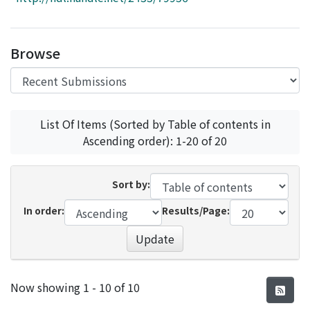
Access Statistics
Library Network
Browse
List Of Items (Sorted by Table of contents in
Ascending order): 1-20 of 20
Sort by:
In order:
Results/Page:
Update
Recent Submissions
Now showing
1 - 10 of 10