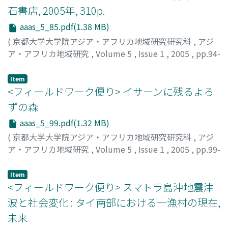
石書店, 2005年, 310p.
aaas_5_85.pdf(1.38 MB)
(
京都大学大学院アジア・アフリカ地域研究研究科
,
アジ
ア・アフリカ地域研究
,
Volume 5
,
Issue 1
,
2005
,
pp.94-
98
)
小川, さやか
;
OGAWA, Sayaka
Item
<フィールドワーク便り> イサーンに残るよろ
ずの森
aaas_5_99.pdf(1.32 MB)
(
京都大学大学院アジア・アフリカ地域研究研究科
,
アジ
ア・アフリカ地域研究
,
Volume 5
,
Issue 1
,
2005
,
pp.99-
102
)
小野寺, 佑紀
;
ONODERA, Yuki
Item
<フィールドワーク便り> スマトラ島沖地震津
波と社会変化 : タイ南部における一漁村の現在,
未来