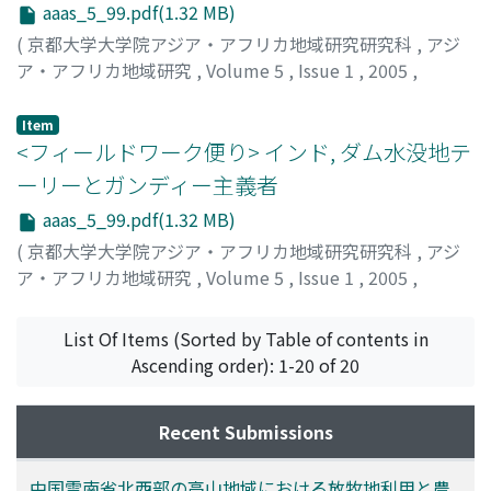
aaas_5_99.pdf(1.32 MB)
(
京都大学大学院アジア・アフリカ地域研究研究科
,
アジ
ア・アフリカ地域研究
,
Volume 5
,
Issue 1
,
2005
,
pp.103-108
)
小河, 久志
;
OGAWA, Hisashi
Item
<フィールドワーク便り> インド, ダム水没地テ
ーリーとガンディー主義者
aaas_5_99.pdf(1.32 MB)
(
京都大学大学院アジア・アフリカ地域研究研究科
,
アジ
ア・アフリカ地域研究
,
Volume 5
,
Issue 1
,
2005
,
pp.108-113
)
石坂, 晋哉
;
ISHIZAKA, Shinya
List Of Items (Sorted by Table of contents in
Ascending order): 1-20 of 20
Recent Submissions
中国雲南省北西部の高山地域における放牧地利用と農