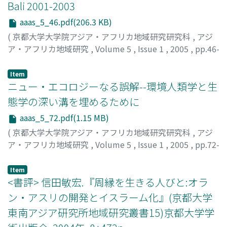
Bali 2001-2003
aaas_5_46.pdf(206.3 KB)
(
京都大学大学院アジア・アフリカ地域研究研究科
,
アジ
ア・アフリカ地域研究
,
Volume 5
,
Issue 1
,
2005
,
pp.46-
71
)
KAGAMI, Haruya
;
鏡味, 治也
Item
ニュー・エコロジーなる誤解--環境人類学と生
態学の深い溝を埋めるために
aaas_5_72.pdf(1.15 MB)
(
京都大学大学院アジア・アフリカ地域研究研究科
,
アジ
ア・アフリカ地域研究
,
Volume 5
,
Issue 1
,
2005
,
pp.72-
84
)
百瀬, 邦泰
;
MOMOSE, Kuniyasu
Item
<書評> 信田敏宏.『周縁を生きる人びと:オラ
ン・アスリの開発とイスラーム化』(京都大学
東南アジア研究所地域研究叢書15)京都大学学