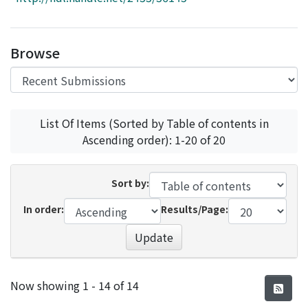
Access Statistics
Library Network
Browse
List Of Items (Sorted by Table of contents in
Ascending order): 1-20 of 20
Sort by:
In order:
Results/Page:
Update
Recent Submissions
Now showing
1 - 14 of 14