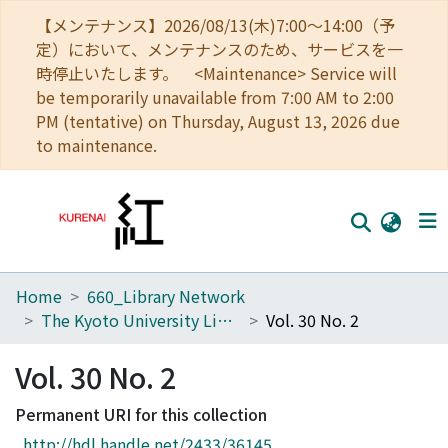
【メンテナンス】2026/08/13(木)7:00～14:00（予
定）において、メンテナンスのため、サービスを一
時停止いたします。 <Maintenance> Service will
be temporarily unavailable from 7:00 AM to 2:00
PM (tentative) on Thursday, August 13, 2026 due
to maintenance.
Home
660_Library Network
Home
The Kyoto University Library Network Bulletin : Sei-shu
Vol. 30 No. 2
Communities
Vol. 30 No. 2
Browse
Permanent URI for this collection
Download Ranking
http://hdl.handle.net/2433/36145