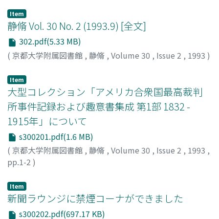
Item
静脩 Vol. 30 No. 2 (1993.9) [全文]
302.pdf(5.33 MB)
(
京都大学附属図書館
,
静脩
,
Volume 30
,
Issue 2
,
1993
)
Item
大型コレクション「アメリカ合衆国最高裁判
所事件記録および趣意書集成 第1部 1832 -
1915年」について
s300201.pdf(1.6 MB)
(
京都大学附属図書館
,
静脩
,
Volume 30
,
Issue 2
,
1993
,
pp.1-2
)
木南, 敦
;
Kinami, Atsushi
;
キナミ, アツシ
Item
新聞ラウンジに禁煙コーナができました
s300202.pdf(697.17 KB)