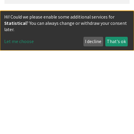
Filters
Hi! Could we please enable some additional services for
Statistical
? You can always change or withdraw your consent
Author
later.
Let me choose
I decline
That's ok
Date issued
Document Type
Has files
Powered by DSpace and JAIRO Crawler-List
All items in KURENAI are protected by original copyright,
with all rights reserved, unless otherwise indicated.
Privacy policy
Send Feedback