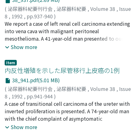
of right kidney metastasizing to both adrenal glands.
(
泌尿器科紀要刊行会
,
泌尿器科紀要
,
Volume 38
,
Issue
Bilateral adrenal metastasis from renal cell carcinoma is
8
,
1992
,
pp.937-940
)
rare. Our case seems to be the fourth case in the
川喜田, 睦司
We report a case of left renal cell carcinoma extending
;
賀本, 敏行
;
岡部, 達士郎
;
松本, 正朗
;
Japanese literature.
Kawakita, Mutsushi
into vena cava with malignant peritoneal
;
Kamoto, Toshiyuki
;
Okabe,
Tatsushiro
mesothelioma. A 41-year-old man presented to our
;
Matsumoto, Masao
outpatient clinic with macroscopic hematuria. Upon
Show more
laparotomy, numerous white nodules were identified
on diaphragm and serosa of liver, stomach, small
Item
intestine and mesentery. Biopsied specimen showed
内反性増殖を示した尿管移行上皮癌の1例
malignant mesothelioma of peritoneum and renal cell
38_941.pdf(5.01 MB)
carcinoma of left kidney. He was treated with
(
泌尿器科紀要刊行会
,
泌尿器科紀要
,
Volume 38
,
Issue
intraperitoneal cisplatinum and intravenous pirarubicin
8
,
1992
,
pp.941-944
)
for mesothelioma, and chemoembolization for renal
辻村, 晃
A case of transitional cell carcinoma of the ureter with
;
西村, 憲二
;
安永, 豊
;
松宮, 清美
;
岡, 聖次
;
高羽, 津
;
tumor. After two courses of therapy, he suffered from
有馬, 良一
inverted proliferation is presented. A 74-year-old man
;
倉田, 明彦
;
Tsujimura, Akira
;
Nishimura,
disseminated intravascular coagulation and died of
Kenji
with the chief complaint of asymptomatic
;
Yasunaga, Yutaka
;
Matsumiya, Kiyomi
;
Oka,
subarachnoid hemorrhage. Autopsy revealed that
Toshitsugu
macrohematuria was referred for a suspicion of a
;
Takaha, Minato
;
Arima, Ryoichi
;
Kurata,
Show more
intraperitoneal nodules were markedly decreased in
Akihiko
ureteral tumor. Excretory urography demonstrated a
number and renal tumor had changed into hemorrhagic