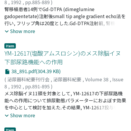
8
,
1992
,
pp.885-889
)
用であると思われ, その結果より, 尿酸は尿酸結石群ばかり
今西, 正明
腎移植患者14例でGd-DTPA (dimeglumine
;
禰冝田, 正志
;
池上, 雅久
;
西岡, 伯
;
石井, 徳味
;
でなく, Ca含有結石群の一部においても結石発生に深く関
植村, 匡志
gadopentetate)注射後small tip angle gradient echo法を
;
国方, 聖司
;
神田, 英憲
;
松浦, 健
;
秋山, 隆弘
;
栗
与している
田, 孝
行い, フリップ角は20度とした.Gd-DTPA注射前, 腎機能良
;
Imanishi, Masaaki
;
Negita, Masashi
;
Ikegami,
Masahisa
好例では皮質は髄質に比し信号強度が高く, 注射30秒後で
;
Nishioka, Tsukasa
;
Ishii, Tokumi
;
Uemura,
Show more
Tadashi
皮質の信号強度は低下し, 1分後に回復し, 皮髄境界付近に
;
Kunikata, Seiji
;
Kanda, Hidenori
;
Matsuura,
Takeshi
低信号帯を認めた.髄質の信号強度は3分後に低下した.5分
;
Akiyama, Takahiro
;
Kurita, Takashi
Item
後の実質の信号強度は注射前と大体同じであった.機能不
YM-12617(塩酸アムスロシン)のメス除脳イヌ
良腎の画像は不明瞭であった.時間-信号強度曲線上, 機能
下部尿路機能への作用
良好腎では皮質及び髄質共に約2分後に急速に低下した後,
38_891.pdf(304.39 KB)
上昇し, 5分後は殆ど平坦であった.一方, 機能不良腎では検
査の全経過を通じて殆ど平坦であった.時間-信号強度曲線
(
泌尿器科紀要刊行会
,
泌尿器科紀要
,
Volume 38
,
Issue
におけるΔI1及びΔI2は移植腎機能の有効なパラメータであ
8
,
1992
,
pp.891-895
)
った
西沢, 理
メス除脳イヌ11頭を対象として, YM-12617の下部尿路機
;
菅谷, 公男
;
鈴木, 隆志
;
佐藤, 敬悦
;
小浜, 丈夫
;
下
田, 直威
能への作用について排尿動態パラメーターにおよぼす効果
;
小友, 良
;
原田, 忠
;
土田, 正義
;
森, 茂美
;
Nishizawa, Osamu
を中心として検討を加えた.その結果, YM-12617投与後に
;
Sugaya, Kimio
;
Suzuki, Takashi
;
Satoh, Keietsu
は排尿閾値圧と膀胱収縮圧の低下が認められた
;
Kohama, Takeo
;
Shimoda, Naotake
;
Show more
Otomo, Rhou
;
Harada, Tadashi
;
Tsuchida, Seigi
;
Mori,
Shigemi
Item