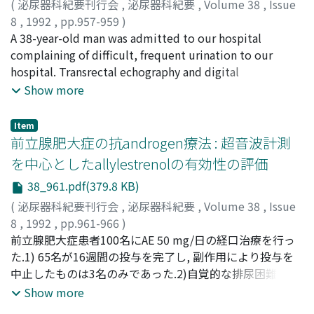
(
泌尿器科紀要刊行会
,
泌尿器科紀要
,
Volume 38
,
Issue
including atrial fibrillation, T-wave inversions and
8
,
1992
,
pp.957-959
)
lowered ST segment without any cardiac symptoms.
小林, 裕
A 38-year-old man was admitted to our hospital
;
橋本, 紳一
;
石川, 真也
;
石山, 俊次
;
中村, 昌平
;
徳
Cystitis symptoms, pyuria, eosinophilia and liver
江, 章彦
complaining of difficult, frequent urination to our
;
Kobayashi, Yutaka
;
Hashimoto, Shinnichi
;
dysfunction improved within several days after
Ishikawa, Shinya
hospital. Transrectal echography and digital
;
Ishiyama, Shunji
;
Nakamura, Shouhei
;
discontinuance of tranilast, and ST-T changes on ECG
Tokue, Akihiko
examination showed chronic prostatitis. He was treated
Show more
gradually normalized within a few months. Tranilast-
with medication for chronic prostatitis but his
induced cystitis has been demonstrated as a type of
condition did not improve. Retrograde urethrography
eosinophilic cystitis. Since pathologic findings of
Item
revealed an obstructive change in the prostatic urethra
前立腺肥大症の抗androgen療法 : 超音波計測
eosinophilic cystitis and hypereosinophilic heart
and urethroscopic findings showed a urethral tumor in
syndrome are markedly similar and all symptoms and
を中心としたallylestrenolの有効性の評価
the posterior urethra. Transurethral resection of the
signs disappeared after deprivation of tranilast, it
38_961.pdf(379.8 KB)
tumor was performed. Pathological diagnosis of the
appears likely that eosinophilic inflammation was
urethral tumor indicated a urethral caruncle. After one
(
泌尿器科紀要刊行会
,
泌尿器科紀要
,
Volume 38
,
Issue
induced to the heart, liver, bladder and prostate of the
year, the patient was readmitted to our hospital with
8
,
1992
,
pp.961-966
)
current patient by tranilast.
the same complaints as before. Urethroscopic findings
辻, 祐治
前立腺肥大症患者100名にAE 50 mg/日の経口治療を行っ
;
有吉, 朝美
;
中村, 英樹
;
道永, 成
;
富田, 能弘
;
大森,
revealed the recurrence of a urethral polyp in the
章男
た.1) 65名が16週間の投与を完了し, 副作用により投与を
;
田原, 春夫
;
山下, 雄二郎
;
藤澤, 保仁
;
梶原, 一郎
;
副島,
posterior urethra. Transurethral resection of the polyp
一晃
中止したものは3名のみであった.2)自覚的な排尿困難度,
;
伊東, 博己
;
橋本, 博之
;
村山, 眞
;
高山, 一生
;
三原, 幸
was performed. Pathological findings revealed that the
隆
夜間頻尿, 最大尿流量, 残尿量は有意に改善した.3)前立腺
;
本村, 精二
;
久志本, 俊郎
;
松岡, 弘文
;
江本, 純
;
三浦, 康
Show more
inner structure of the polyp showed a prostatic
志
の体積および最大横断面の面積・左右径・前後径は有意に
;
Tsuji, Yuji
;
Ariyoshi, Asami
;
Nakamura, Hideki
;