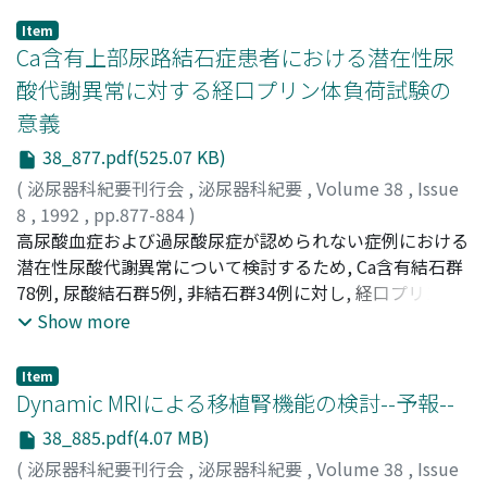
Item
Ca含有上部尿路結石症患者における潜在性尿
酸代謝異常に対する経口プリン体負荷試験の
意義
38_877.pdf(525.07 KB)
(
泌尿器科紀要刊行会
,
泌尿器科紀要
,
Volume 38
,
Issue
8
,
1992
,
pp.877-884
)
米田, 公彦
高尿酸血症および過尿酸尿症が認められない症例における
;
Yoneda, Kimihiko
潜在性尿酸代謝異常について検討するため, Ca含有結石群
78例, 尿酸結石群5例, 非結石群34例に対し, 経口プリン体
負荷試験を施行した.1)非結石群におけるmean±2 SDを用
Show more
いて境界値を設定し, 当院における高尿酸血症, 潜在性高尿
酸血症, 過尿酸尿症および潜在性過尿酸尿症を定義した.2)
Item
Ca含有結石群では6例に過尿酸尿症が認められ, それ以外
Dynamic MRIによる移植腎機能の検討--予報--
の72例中22例に潜在性尿酸代謝異常が認められた.3)尿酸
38_885.pdf(4.07 MB)
結石群では5例全例に潜在性尿酸代謝異常が認められた.4)
(
泌尿器科紀要刊行会
,
泌尿器科紀要
,
Volume 38
,
Issue
経口プリン体負荷試験は, 潜在性尿酸代謝異常の検出に有