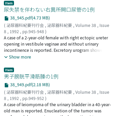
filling defect with a round smooth contour in the right
necrosis, but tumor thrombus in vena cava had little
Item
lower ureter. Urine cytology was negative for malignant
尿失禁を伴わない右異所開口尿管の1例
necrotic change.
cells. No bladder tumor was noted by cystoscopic
38_945.pdf(4.73 MB)
examination. Under the clinical diagnosis of a right
(
泌尿器科紀要刊行会
,
泌尿器科紀要
,
Volume 38
,
Issue
ureteral tumor, right total nephroureterectomy was
8
,
1992
,
pp.945-948
)
performed. The gross specimen contained a 2.0 x 1.0
吉岡, 優
A case of a 2-year-old female with right ectopic ureter
;
岡本, 英一
;
野島, 道生
;
井原, 英有
;
島, 博基
;
生駒,
cm, polypoid, pedunculated and smooth-surfaced
文彦
opening in vestibule vaginae and without urinary
;
島田, 憲次
;
Yoshioka, Masaru
;
Okamoto, Eiichi
;
tumor. The pathological diagnosis was transitional cell
Nojima, Michio
incontinence is reported. Excretory urogram showed
;
Ihara, Hideari
;
Shima, Hiroki
;
Ikoma,
carcinoma with inverted proliferation G2 much greater
Fumihiko
mild dilatation of the upper right segment with
;
Shimada, Kenji
Show more
than G1. Malignant tumor with inverted proliferation in
bilateral complete duplication. Right ectopic ureter
the ureter is very rare. In Japan, 8 cases of transitional
some functioning upper segment of the kidney was
cell carcinoma with inverted proliferation in the ureter,
Item
reimplanted into the bladder to avoid surgical
男子膀胱平滑筋腫の1例
including our case, are reviewed.
intervention for heminephrectomy. According to the
38_949.pdf(2.18 MB)
retrograde ureterogram of ectopic ureter the running
(
泌尿器科紀要刊行会
,
泌尿器科紀要
,
Volume 38
,
Issue
courses and shapes of the dilated distal portions of
8
,
1992
,
pp.949-952
)
ureters were compared between two groups, ectopic
西山, 博之
A case of leiomyoma of the urinary bladder in a 40-year-
;
中村, 健一
;
西村, 昌則
;
西村, 一男
;
高橋, 陽一
;
ureter with incontinence and that without
Nishiyama, Hiroyuki
old man is reported. Enucleation of the tumor was
;
Nakamura, Ken-ichi
;
Nishimura,
incontinence. We suppose the continence mechanism