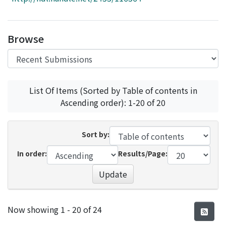
Access Statistics
Library Network
Browse
List Of Items (Sorted by Table of contents in
Ascending order): 1-20 of 20
Sort by:
In order:
Results/Page:
Update
Recent Submissions
Now showing
1 - 20 of 24