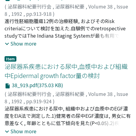
(
泌尿器科紀要刊行会
,
泌尿器科紀要
,
Volume 38
,
Issue
8
,
1992
,
pp.913-918
)
中村, 英二郎
進行性胚細胞腫瘍12例の治療経験, およびそのRisk
;
金子, 嘉志
;
武縄, 淳
;
佐々木, 美晴
;
Nakamura, Eijiro
criteriaについて検討を加えた.自験例でのretrospective
;
Kaneko, Yoshiyuki
;
Takenawa, Jun
;
Sasaki, Miharu
studyではThe Indiana Staging Systemが最も有用である.
より正確な予後の予測には第12染色体短腕の増幅等, 新た
Show more
な予後因子の検索も必要である
Item
泌尿器系疾患における尿中,血漿中および組織
中Epidermal growth factor量の検討
38_919.pdf(375.03 KB)
(
泌尿器科紀要刊行会
,
泌尿器科紀要
,
Volume 38
,
Issue
8
,
1992
,
pp.919-924
)
宮崎, 伸一郎
泌尿器系疾患における尿中, 組織中および血漿中のEGF濃
;
Miyazaki, Shinichiro
度をEIA法で測定した.1)健常者の尿中EGF濃度は, 男女に有
意差なく, 年齢とともに低下傾向を見た(P<0.05).2)疾患別
の尿中EGF濃度は, 前立腺癌, 腎癌, 膀胱癌では有意差なく,
Show more