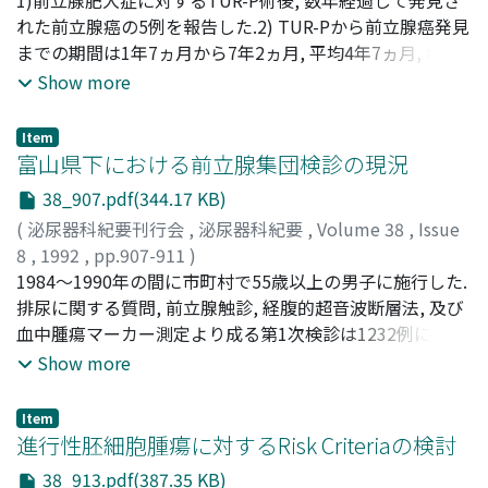
Fukuoka, Hiroshi
れた前立腺癌の5例を報告した.2) TUR-Pから前立腺癌発見
;
Takeda, Mitsumasa
;
Nomura, Sakae
;
Shiba, Tatsuhiro
までの期間は1年7ヵ月から7年2ヵ月, 平均4年7ヵ月, 癌の
;
Sakanishi, Seizou
発生頻度は1.2%であった.3)前立腺癌発見のきっかけとな
Show more
った症状のうち肉眼的血尿が4例に, 尿道撮影上前立腺部尿
道内の腫瘤が4例にみられ, TUR-P術後に発生した前立腺癌
Item
に特徴的なことと思われた.4)ステージB2 1例, D1 1例, D2
富山県下における前立腺集団検診の現況
3例でステージDが80%を占めた.5)前立腺肥大症術後であ
38_907.pdf(344.17 KB)
っても前立腺癌発生の可能性は決して減ずるものではな
(
泌尿器科紀要刊行会
,
泌尿器科紀要
,
Volume 38
,
Issue
く, 特にTUR-P術後の場合ステージが進行してみつかるこ
8
,
1992
,
pp.907-911
)
とが多いため術後の定期的検診は重要である
酒本, 護
1984～1990年の間に市町村で55歳以上の男子に施行した.
;
片山, 喬
;
梅田, 慶一
;
風間, 泰蔵
;
寺田, 為義
;
布施,
秀樹
排尿に関する質問, 前立腺触診, 経腹的超音波断層法, 及び
;
Sakamoto, Mamoru
;
Katayama, Takashi
;
Umeda,
Keiichi
血中腫瘍マーカー測定より成る第1次検診は1232例に行わ
;
Kazama, Taizou
;
Terada, Tameyoshi
;
Fuse,
Hideki
れ, 55歳以上の男子住民の17.7%に相当した.前立腺癌の疑
Show more
100例及び良性前立腺肥大の疑169例が第2次検診の対象に
なったが, 92例のみが受診し, 3例が前立腺癌と組織学的に
Item
診断され, 56例で良性前立腺肥大の診断が確立し泌尿器科
進行性胚細胞腫瘍に対するRisk Criteriaの検討
医に紹介された
38_913.pdf(387.35 KB)