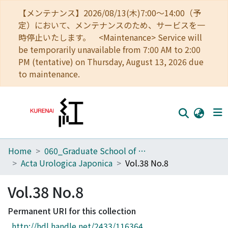
【メンテナンス】2026/08/13(木)7:00～14:00（予
定）において、メンテナンスのため、サービスを一
時停止いたします。 <Maintenance> Service will
be temporarily unavailable from 7:00 AM to 2:00
PM (tentative) on Thursday, August 13, 2026 due
to maintenance.
Home
060_Graduate School of Medicine
Home
Acta Urologica Japonica
Vol.38 No.8
Communities
Vol.38 No.8
Browse
Permanent URI for this collection
Download Ranking
http://hdl.handle.net/2433/116364