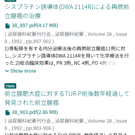
シスプラチン誘導体(DWA 2114R)による再燃前
立腺癌の治療
38_897.pdf(4.17 MB)
(
泌尿器科紀要刊行会
,
泌尿器科紀要
,
Volume 38
,
Issue
8
,
1992
,
pp.897-902
)
荒井, 陽一
1)骨転移を有する内分泌療法後の再燃前立腺癌11例に対
;
松田, 公志
;
賀本, 敏行
;
橋村, 孝幸
;
大石, 賢二
;
竹内, 秀雄
し, シスプラチン誘導体DWA 2114Rを用いて化学療法を行
;
吉田, 修
;
Arai, Yoichi
;
Matsuda, Tadashi
;
Kamoto, Toshiyuki
った.2)総合臨床効果は, PR 3例, NC 4例, PD 4例であっ
;
Hashimura, Takayuki
;
Oishi, Kenji
;
Takeuchi, Hideo
た.3) 6例に疼痛の有意な改善がえられ, うち5例では疼痛の
;
Yoshida, Osamu
Show more
消失により外来治療が可能となった
Item
前立腺肥大症に対するTUR-P術後数年経過して
発見された前立腺癌
38_903.pdf(2.86 MB)
(
泌尿器科紀要刊行会
,
泌尿器科紀要
,
Volume 38
,
Issue
8
,
1992
,
pp.903-906
)
福岡, 洋
1)前立腺肥大症に対するTUR-P術後, 数年経過して発見さ
;
武田, 光正
;
野村, 栄
;
芝, 龍寛
;
坂西, 晴三
;