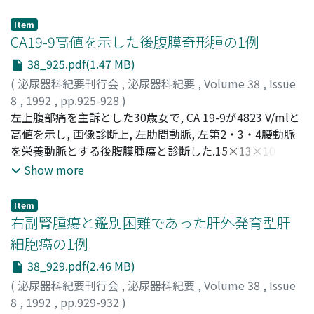
腎不全(HDを含む)で低下をみた(P<0.01).3)腫瘍部を含む
組織中EGF濃度は, 前立腺組織(肥大症, 癌)にて高値をみ
Item
た.4)健常者の血漿中EGF濃度は, 男女に有意差なく, 年齢に
CA19-9高値を示した後腹膜奇形腫の1例
ても差をみなかった.5)疾患別の血漿中EGF濃度は, 腎不全
38_925.pdf(1.47 MB)
(HD)・腎癌(P<0.01), 前立腺癌(P<0.05)で低下をみた.6)腎
(
泌尿器科紀要刊行会
,
泌尿器科紀要
,
Volume 38
,
Issue
癌の血漿中EGF値はすべて低値で, 腫瘍摘除前後で比較し
8
,
1992
,
pp.925-928
)
てみると, 残腎機能のよい症例では, 術後, EGFレベルが回
石井, 啓一
左上腹部痛を主訴とした30歳女で, CA 19-9が4823 V/mlと
;
上川, 禎則
;
染矢, 克己
;
金澤, 利直
;
岩井, 謙仁
;
復した
柏原, 昇
高値を示し, 画像診断上, 左肋間動脈, 左第2・3・4腰動脈
;
吉原, 渡
;
Ishii, Keiichi
;
Kamikawa, Sadanori
;
Someya, Katsumi
を栄養動脈とする後腹膜腫瘍と診断した.15×13×10 cm,
;
Kanazawa, Toshinao
;
Iwai, Yoshihito
;
Kashihara, Noboru
1700 gの腫瘍を摘出し, 組織学的に成熟奇形腫と診断され
;
Yoshihara, Wataru
Show more
た.組織内CA 19-9濃度は32000 V/g組織湿重量であった
Item
右副腎腫瘍と鑑別困難であった肝外発育型肝
細胞癌の1例
38_929.pdf(2.46 MB)
(
泌尿器科紀要刊行会
,
泌尿器科紀要
,
Volume 38
,
Issue
8
,
1992
,
pp.929-932
)