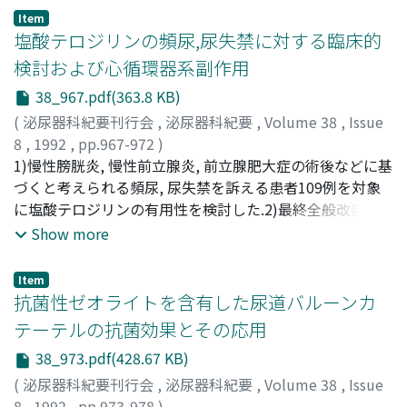
glandular pattern that after staining with anti-prostatic
Michinaga, Shigeru
縮小したが, 全体的な形態に変化はなく仮想円面積比にも
;
Tomita, Yoshihiro
;
Ohmori, Akio
;
Item
acid phosphatase antibody. The final diagnosis was that
Tahara, Haruo
有意な変化はなかった.4)超音波計測による前立腺の体積
;
Yamashita, Yujiro
;
Fujisawa, Yasuhito
;
塩酸テロジリンの頻尿,尿失禁に対する臨床的
the polyp had a prostatic-type epithelium in the
Kajiwara, Ichiro
および形態的変化と最大尿流量, 残尿量の改善には相関を
;
Soejima, Kazuaki
;
Ito, Hiromi
;
検討および心循環器系副作用
prostatic urethra.
Hashimoto, Hiroyuki
認めなかった.5)副作用はほとんど認められず, 1例にごく
;
Murayama, Makoto
;
Takayama,
38_967.pdf(363.8 KB)
Kazuo
軽度の性機能の抑制がみられたが投与中止により消失した
;
Mihara, Yukitaka
;
Motomura, Seiii
;
Kushimoto,
Toshio
;
Matsuoka, Hirofumi
;
Emoto, Jun
;
Miura, Yasushi
(
泌尿器科紀要刊行会
,
泌尿器科紀要
,
Volume 38
,
Issue
8
,
1992
,
pp.967-972
)
吉原, 秀高
1)慢性膀胱炎, 慢性前立腺炎, 前立腺肥大症の術後などに基
;
安本, 亮二
;
岸本, 武利
;
前川, 正信
;
西島, 高明
;
柏原, 昇
づくと考えられる頻尿, 尿失禁を訴える患者109例を対象
;
千住, 将明
;
堀井, 明範
;
杉本, 俊門
;
辻田, 正昭
;
江
崎, 和芳
に塩酸テロジリンの有用性を検討した.2)最終全般改善度
;
坂本, 亘
;
早原, 信行
;
山本, 啓介
;
森川, 洋二
;
西尾,
正一
は92.7%であった.3)安全度は97.3%であった.4)有用度は
;
小早川, 等
;
川村, 正喜
;
入谷, 純光
;
Yoshihara,
Show more
Hidetaka
91.8%であったが, 9例に副作用を認め, そのうち4例は投与
;
Yasumoto, Ryouji
;
Kishimoto, Taketoshi
;
Maekawa, Masanobu
中止に至った
;
Nishijima, Takaaki
;
Kashiwara,
Item
Noboru
;
Senjyu, Masaaki
;
Horii, Akinori
;
Sugimoto,
抗菌性ゼオライトを含有した尿道バルーンカ
Toshikado
;
Tsujita, Masaaki
;
Esaki, Kazuyoshi
;
テーテルの抗菌効果とその応用
Sakamoto, Wataru
;
Hayahara, Nobuyuki
;
Yamamoto,
38_973.pdf(428.67 KB)
Keisuke
;
Morikawa, Youji
;
Nishio, Shoichi
;
Kobayakawa,
Hitoshi
;
Kawamura, Masaki
;
Iritani, Yoshiteru
(
泌尿器科紀要刊行会
,
泌尿器科紀要
,
Volume 38
,
Issue
8
,
1992
,
pp.973-978
)