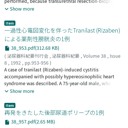
Masanori
performed, because transurethral resection-biopsy
;
Nishimura, Kazuo
;
Takahashi, Youichi
of ectopic ureter is kept when the running course of the
revealed a bladder leiomyoma. Ninety nine cases of a
Show more
ureter through some portion of the urethral sphincter
bladder leiomyoma have been reported in Japan, but
musculature.
male cases are rare.
Item
一過性心電図変化を伴ったTranilast (Rizaben)
による薬剤性膀胱炎の1例
38_953.pdf(312.68 KB)
(
泌尿器科紀要刊行会
,
泌尿器科紀要
,
Volume 38
,
Issue
8
,
1992
,
pp.953-956
)
藤井, 靖久
A case of tranilast (Rizaben)-induced cystitis
;
遠坂, 顕
;
安島, 純一
;
岡, 薫
;
小出, 直
;
Fujii,
Yasuhisa
accompanied with possibly hypereosinophilic heart
;
Tosaka, Akira
;
Ajima, Junichi
;
Oka, Kaoru
;
Koide, Tadashi
syndrome was described. A 75-year-old male, who had
been taking tranilast for allergic dermatitis for two
Show more
months, was admitted for severe bladder stimulating
symptoms which was unresponsive to antibiotic
Item
therapies. Clinical examination revealed tenderness of
再発をきたした後部尿道ポリープの1例
the prostate, aseptic pyuria, eosinophilia, liver
38_957.pdf(2.65 MB)
dysfunction and electrocardiographic disorders