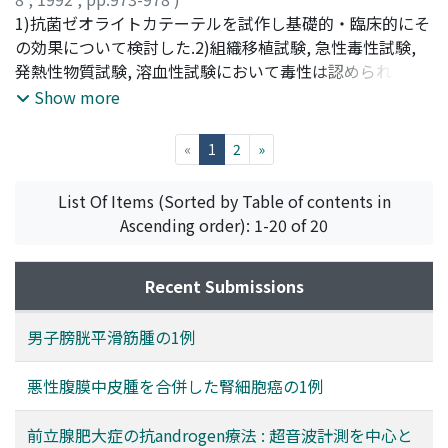
内田, 豊昭
1)抗菌ゼオライトカテーテルを試作し基礎的・臨床的にそ
;
丸, 典夫
;
古畑, 誠之
;
藤野, 淡人
;
村本, 俊一
;
石
橋, 晃
の効果について検討した.2)組織移植試験, 急性毒性試験,
;
小柴, 健
;
斯波, 徹
;
菊地, 哲也
;
Uchida, Toyoaki
;
Maru, Norio
発熱性物質試験, 溶血性試験において毒性は認められなか
;
Furuhata, Masanori
;
Fujino, Awato
;
Muramoto, Shunichi
った.3)抗菌性試験では, 緑膿菌, 黄色ブドウ球菌, 大腸菌の
;
Ishibashi, Akira
;
Koshiba, Ken
;
Show more
Shiba, Tohru
順に抗菌性が認められ, その効果は抗菌ゼオライト含有濃
;
Kikuchi, Tetsuva
度およびカテーテル面積に比例していた.4)長期留置例9例
(current)
«
1
2
»
に最低3ヵ月間2～4週毎に本カテーテルを交換, 留置し, 従
来型シリコーン製尿道バルーンカテーテルと交換前後の尿
List Of Items (Sorted by Table of contents in
沈渣, 尿培養, 血算, 血液生化学, 自覚症状などについて比
Ascending order): 1-20 of 20
較検討した.5) UTI学会効果判定基準で9例中2例, 主治医判
定9例中5例に効果が認められた
Recent Submissions
男子膀胱平滑筋腫の1例
悪性腹膜中皮腫を合併した腎細胞癌の1例
前立腺肥大症の抗androgen療法 : 超音波計測を中心と