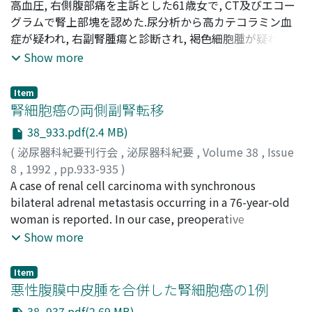
河本, 寛治
高血圧, 右側腹部痛を主訴とした61歳女で, CT及びエコー
;
野口, 純男
;
酒井, 直樹
;
桜本, 敏夫
;
執印, 太郎
;
野口, 和美
グラムで腎上部塊を認めた.尿分析から高カテコラミン血
;
木下, 裕三
;
窪田, 吉信
;
穂坂, 正彦
;
Kawamoto,
Kanji
症が疑われ, 右副腎腫瘍と診断され, 褐色細胞腫が疑われ
;
Noguchi, Sumio
;
Sakai, Naoki
;
Sakuramoto,
Toshio
た.手術し, 肝右葉下面より突出した腫瘍が正常な右副腎を
;
Syuin, Taro
;
Noguchi, Kazumi
;
Kinoshita, Yuzou
;
Show more
Kubota, Yoshinobu
圧迫しているのを認め, 5×4.5×6.5 cm, 75 gの腫瘍を摘除
;
Hosaka, Masahiko
した.組織学的に肝細胞癌, Edmondoson grade 3と診断し
Item
た.術後10ヵ月現在再発も転移も認められていない
腎細胞癌の両側副腎転移
38_933.pdf(2.4 MB)
(
泌尿器科紀要刊行会
,
泌尿器科紀要
,
Volume 38
,
Issue
8
,
1992
,
pp.933-935
)
増田, 富士男
A case of renal cell carcinoma with synchronous
;
鈴木, 英訓
;
鈴木, 正泰
;
Masuda, Fujio
;
Suzuki, Hidenori
bilateral adrenal metastasis occurring in a 76-year-old
;
Suzuki, Masayasu
woman is reported. In our case, preoperative
computed tomographic evaluation revealed the
Show more
presence of bilateral adrenal metastasis, and
simultaneous right radical nephrectomy and
Item
contralateral adrenalectomy were performed.
悪性腹膜中皮腫を合併した腎細胞癌の1例
Pathological examination revealed renal cell carcinoma
38_937.pdf(2.69 MB)