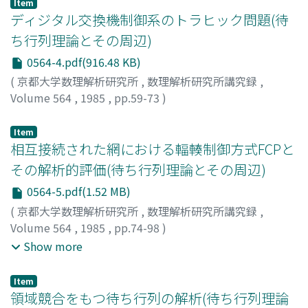
Item
サトウ, ケイ
;
ナカニシ, ヒカル
;
サナダ, ヒデヒコ
;
テズカ,
ディジタル交換機制御系のトラヒック問題(待
ヨシカズ
ち行列理論とその周辺)
0564-4.pdf(916.48 KB)
(
京都大学数理解析研究所
,
数理解析研究所講究録
,
Volume 564
,
1985
,
pp.59-73
)
戸田, 彰
;
Toda, Akira
;
トダ, アキラ
Item
相互接続された網における輻輳制御方式FCPと
その解析的評価(待ち行列理論とその周辺)
0564-5.pdf(1.52 MB)
(
京都大学数理解析研究所
,
数理解析研究所講究録
,
Volume 564
,
1985
,
pp.74-98
)
ワラークンシリパン, ラッティコン
;
白鳥, 則郎
;
野口, 正一
;
Show more
Varakulsiripunth, Ruttikorn
;
Shiratori, Norio
;
Noguchi,
Shoichi
;
ワラークンシリパン, ラッティコン
;
シラトリ, ノ
Item
リオ
;
ノグチ, ショウイチ
領域競合をもつ待ち行列の解析(待ち行列理論