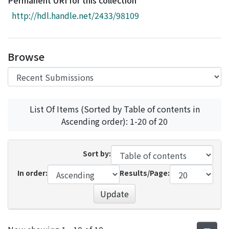
Permanent URI for this collection
Access Statistics
http://hdl.handle.net/2433/98109
Library Network
Browse
List Of Items (Sorted by Table of contents in
Ascending order): 1-20 of 20
Sort by:
In order:
Results/Page:
Update
Recent Submissions