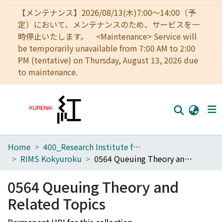
【メンテナンス】2026/08/13(木)7:00～14:00（予
定）において、メンテナンスのため、サービスを一
時停止いたします。 <Maintenance> Service will
be temporarily unavailable from 7:00 AM to 2:00
PM (tentative) on Thursday, August 13, 2026 due
to maintenance.
Home
400_Research Institute for Mathematical Sciences
Home
RIMS Kokyuroku
0564 Queuing Theory and Related Topics
Communities
0564 Queuing Theory and
Browse
Related Topics
Download Ranking