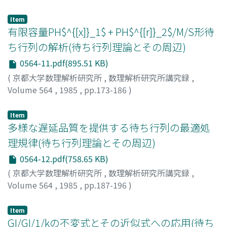
川島, 武
;
Kawashima, Takeshi
;
カワシマ, タケシ
Item
有限容量PH$^{[x]}_1$ + PH$^{[r]}_2$/M/S形待
ち行列の解析(待ち行列理論とその周辺)
0564-11.pdf(895.51 KB)
(
京都大学数理解析研究所
,
数理解析研究所講究録
,
Volume 564
,
1985
,
pp.173-186
)
町原, 文明
;
Machihara, Fumiaki
;
マチハラ, フミアキ
Item
多様な遅延品質を提供する待ち行列の最適処
理規律(待ち行列理論とその周辺)
0564-12.pdf(758.65 KB)
(
京都大学数理解析研究所
,
数理解析研究所講究録
,
Volume 564
,
1985
,
pp.187-196
)
横山, 雅明
;
Yokoyama, Masaaki
;
ヨコヤマ, マサアキ
Item
GI/GI/1/kの不変式とその近似式への応用(待ち