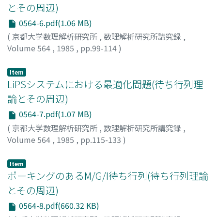
とその周辺)
0564-6.pdf(1.06 MB)
(
京都大学数理解析研究所
,
数理解析研究所講究録
,
Volume 564
,
1985
,
pp.99-114
)
紀, 一誠
;
Kino, Issei
;
キノ, イッセイ
Item
LiPSシステムにおける最適化問題(待ち行列理
論とその周辺)
0564-7.pdf(1.07 MB)
(
京都大学数理解析研究所
,
数理解析研究所講究録
,
Volume 564
,
1985
,
pp.115-133
)
山崎, 源治
;
逆瀬川, 浩孝
;
YAMAZAKI, Genji
;
SAKASEGAWA,
Hirotaka
;
ヤマザキ, ゲンジ
;
サカセガワ, ヒロタカ
Item
ポーキングのあるM/G/I待ち行列(待ち行列理論
とその周辺)
0564-8.pdf(660.32 KB)