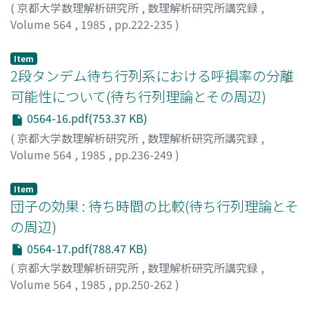
(
京都大学数理解析研究所
,
数理解析研究所講究録
,
Volume 564
,
1985
,
pp.222-235
)
大澤, 秀雄
;
Osawa, Hideo
;
オオサワ, ヒデオ
Item
2段タンデム待ち行列系における呼損率の分離
可能性について(待ち行列理論とその周辺)
0564-16.pdf(753.37 KB)
(
京都大学数理解析研究所
,
数理解析研究所講究録
,
Volume 564
,
1985
,
pp.236-249
)
牧野, 都治
;
Makino, Toji
;
マキノ, トジ
Item
団子の効果 : 待ち時間の比較(待ち行列理論とそ
の周辺)
0564-17.pdf(788.47 KB)
(
京都大学数理解析研究所
,
数理解析研究所講究録
,
Volume 564
,
1985
,
pp.250-262
)
石川, 明彦
;
Ishikawa, Akihiko
;
イシカワ, アキヒコ