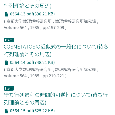
行列理論とその周辺)
0564-13.pdf(690.21 KB)
(
京都大学数理解析研究所
,
数理解析研究所講究録
,
Volume 564
,
1985
,
pp.197-209
)
宮沢, 政清
;
Miyazawa, Masakiyo
;
ミヤザワ, マサキヨ
Item
COSMETATOSの近似式の一般化について(待ち
行列理論とその周辺)
0564-14.pdf(748.21 KB)
(
京都大学数理解析研究所
,
数理解析研究所講究録
,
Volume 564
,
1985
,
pp.210-221
)
木村, 俊一
;
KIMURA, TOSHIKAZU
;
キムラ, トシカズ
Item
待ち行列過程の時間的可逆性について(待ち行
列理論とその周辺)
0564-15.pdf(625.22 KB)