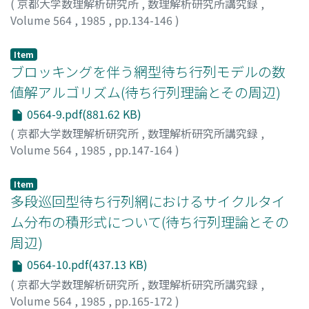
(
京都大学数理解析研究所
,
数理解析研究所講究録
,
Volume 564
,
1985
,
pp.134-146
)
池田, 重吉
;
西田, 俊夫
;
Ikeda, Zyukiti
;
Nishida, Toshio
;
イ
ケダ, ジュウキチ
;
ニシダ, トシオ
Item
ブロッキングを伴う網型待ち行列モデルの数
値解アルゴリズム(待ち行列理論とその周辺)
0564-9.pdf(881.62 KB)
(
京都大学数理解析研究所
,
数理解析研究所講究録
,
Volume 564
,
1985
,
pp.147-164
)
逆瀬川, 浩孝
;
Sakasegawa, Hirotaka
;
サカセガワ, ヒロタ
カ
Item
多段巡回型待ち行列網におけるサイクルタイ
ム分布の積形式について(待ち行列理論とその
周辺)
0564-10.pdf(437.13 KB)
(
京都大学数理解析研究所
,
数理解析研究所講究録
,
Volume 564
,
1985
,
pp.165-172
)