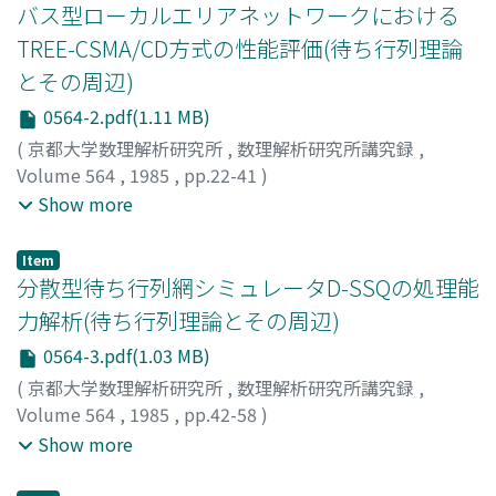
バス型ローカルエリアネットワークにおける
TREE-CSMA/CD方式の性能評価(待ち行列理論
とその周辺)
0564-2.pdf(1.11 MB)
(
京都大学数理解析研究所
,
数理解析研究所講究録
,
Volume 564
,
1985
,
pp.22-41
)
河野, 浩之
;
室, 章治郎
;
尾家, 祐二
;
長谷川, 利治
;
KAWANO,
Show more
Hiroyuki
;
MURO, Shojiro
;
OIE, Yuuji
;
Hasegawa,
Toshiharu
;
カワノ, ヒロユキ
;
ムロ, ショウジロウ
;
オイエ,
Item
ユウジ
;
ハセガワ, トシハル
分散型待ち行列網シミュレータD-SSQの処理能
力解析(待ち行列理論とその周辺)
0564-3.pdf(1.03 MB)
(
京都大学数理解析研究所
,
数理解析研究所講究録
,
Volume 564
,
1985
,
pp.42-58
)
渡辺, 尚
;
佐藤, 圭
;
中西, 暉
;
真田, 英彦
;
手塚, 慶一
;
Show more
Watanabe, Takashi
;
Sato, Kei
;
Nakanishi, Hikaru
;
Sanada, Hidekazu
;
Tezuka, Yoshikazu
;
ワタナベ, タカシ
;