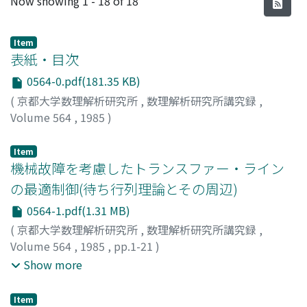
Now showing
1 - 18 of 18
Item
表紙・目次
0564-0.pdf(181.35 KB)
(
京都大学数理解析研究所
,
数理解析研究所講究録
,
Volume 564
,
1985
)
Item
機械故障を考慮したトランスファー・ライン
の最適制御(待ち行列理論とその周辺)
0564-1.pdf(1.31 MB)
(
京都大学数理解析研究所
,
数理解析研究所講究録
,
Volume 564
,
1985
,
pp.1-21
)
大野, 勝久
;
村瀬, 薫
;
三根, 久
;
Ohno, Katsuhisa
;
Murase,
Show more
Kaoru
;
Mine, Hisashi
;
オオノ, カツヒサ
;
ムラセ, カオル
;
ミ
ネ, ヒサシ
Item