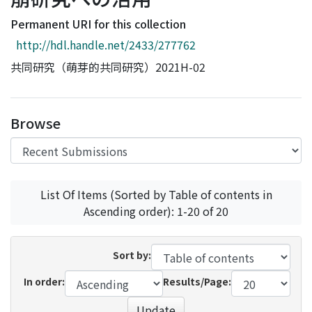
Access Statistics
Permanent URI for this collection
Library Network
http://hdl.handle.net/2433/277762
共同研究（萌芽的共同研究）2021H-02
Browse
List Of Items (Sorted by Table of contents in
Ascending order): 1-20 of 20
Sort by:
In order:
Results/Page:
Update