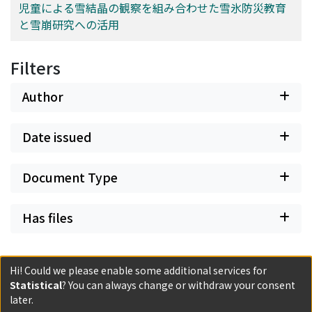
児童による雪結晶の観察を組み合わせた雪氷防災教育
と雪崩研究への活用
Filters
Author
Date issued
Document Type
Has files
Hi! Could we please enable some additional services for
Statistical
? You can always change or withdraw your consent
later.
Powered by DSpace and JAIRO Crawler-List