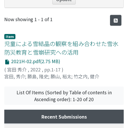
Recent Submissions
Now showing
1 - 1 of 1
Item
児童による雪結晶の観察を組み合わせた雪氷
防災教育と雪崩研究への活用
2021H-02.pdf(2.75 MB)
(
宮田 秀介
,
2022
,
pp.1-17
)
宮田, 秀介
;
勝島, 隆史
;
勝山, 裕太
;
竹之内, 健介
List Of Items (Sorted by Table of contents in
Ascending order): 1-20 of 20
Recent Submissions