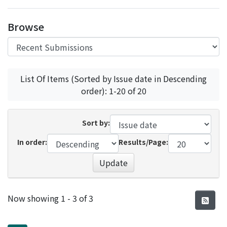
Access Statistics
Browse
Library Network
List Of Items (Sorted by Issue date in Descending
order): 1-20 of 20
Sort by:
In order:
Results/Page:
Update
Recent Submissions
Now showing
1 - 3 of 3