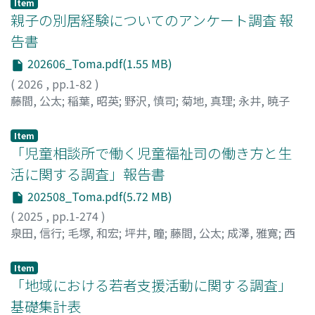
Item
親子の別居経験についてのアンケート調査 報
告書
202606_Toma.pdf(1.55 MB)
(
2026
,
pp.1-82
)
藤間, 公太
;
稲葉, 昭英
;
野沢, 慎司
;
菊地, 真理
;
永井, 暁子
Item
「児童相談所で働く児童福祉司の働き方と生
活に関する調査」報告書
202508_Toma.pdf(5.72 MB)
(
2025
,
pp.1-274
)
泉田, 信行
;
毛塚, 和宏
;
坪井, 瞳
;
藤間, 公太
;
成澤, 雅寛
;
西
本, 佳代
Item
「地域における若者支援活動に関する調査」
基礎集計表