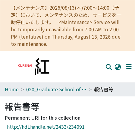
【メンテナンス】2026/08/13(木)7:00～14:00（予
定）において、メンテナンスのため、サービスを一
時停止いたします。 <Maintenance> Service will
be temporarily unavailable from 7:00 AM to 2:00
PM (tentative) on Thursday, August 13, 2026 due
to maintenance.
Home
020_Graduate School of Education
報告書等
Home
Communities
報告書等
Browse
Permanent URI for this collection
http://hdl.handle.net/2433/234091
Download Ranking