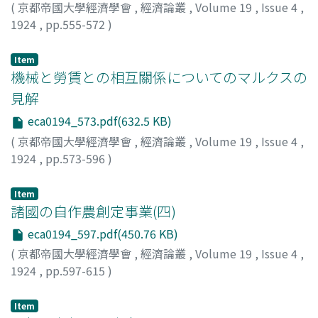
(
京都帝國大學經濟學會
,
經濟論叢
,
Volume 19
,
Issue 4
,
1924
,
pp.555-572
)
小川, 郷太郎
;
Ogawa, Gotaro
;
オガワ, ゴウタロウ
Item
機械と勞賃との相互關係についてのマルクスの
見解
eca0194_573.pdf(632.5 KB)
(
京都帝國大學經濟學會
,
經濟論叢
,
Volume 19
,
Issue 4
,
1924
,
pp.573-596
)
山本, 勝市
;
Yamamoto, Katsuichi
;
ヤマモト, カツイチ
Item
諸國の自作農創定事業(四)
eca0194_597.pdf(450.76 KB)
(
京都帝國大學經濟學會
,
經濟論叢
,
Volume 19
,
Issue 4
,
1924
,
pp.597-615
)
河田, 嗣郎
;
Kawata, Shiro
;
カワタ, シロウ
Item