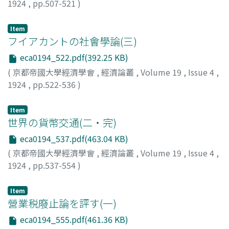
1924
,
pp.507-521
)
財部, 靜治
;
Takarabe, Seiji
;
タカラベ, セイジ
Item
フイアカントの社會學論(三)
eca0194_522.pdf(392.25 KB)
(
京都帝國大學經濟學會
,
經濟論叢
,
Volume 19
,
Issue 4
,
1924
,
pp.522-536
)
米田, 庄太郎
;
Yoneda, Shotaro
;
ヨネダ, ショウタロウ
Item
世界の貨幣交通(二・完)
eca0194_537.pdf(463.04 KB)
(
京都帝國大學經濟學會
,
經濟論叢
,
Volume 19
,
Issue 4
,
1924
,
pp.537-554
)
作田, 莊一
;
Sakuta, Shoichi
;
サクタ, ショウイチ
Item
營業税廢止論を評す(一)
eca0194_555.pdf(461.36 KB)