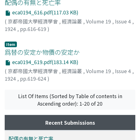
配偶の有無と死亡率
eca0194_616.pdf(117.03 KB)
(
京都帝國大學經濟學會
,
經濟論叢
,
Volume 19
,
Issue 4
,
1924
,
pp.616-619
)
岡崎, 文規
;
Okazaki, Ayanori
;
オカザキ, アヤノリ
Item
爲替の安定か物價の安定か
eca0194_619.pdf(183.14 KB)
(
京都帝國大學經濟學會
,
經濟論叢
,
Volume 19
,
Issue 4
,
1924
,
pp.619-624
)
谷口, 吉彦
;
Taniguchi, Yoshihiko
;
タニグチ, ヨシヒコ
List Of Items (Sorted by Table of contents in
Ascending order): 1-20 of 20
Recent Submissions
配偶の有無と死亡率