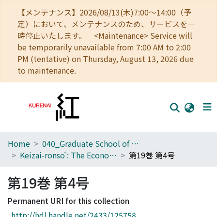
【メンテナンス】2026/08/13(木)7:00～14:00（予
定）において、メンテナンスのため、サービスを一
時停止いたします。 <Maintenance> Service will
be temporarily unavailable from 7:00 AM to 2:00
PM (tentative) on Thursday, August 13, 2026 due
to maintenance.
Home
040_Graduate School of Economics
Home
Keizai-ronsō : The Economic Review
第19巻 第4号
Communities
第19巻 第4号
Browse
Permanent URI for this collection
Download Ranking
http://hdl.handle.net/2433/125758