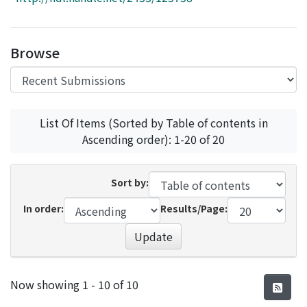
Access Statistics
Library Network
Browse
List Of Items (Sorted by Table of contents in
Ascending order): 1-20 of 20
Sort by:
In order:
Results/Page:
Update
Recent Submissions
Now showing
1 - 10 of 10