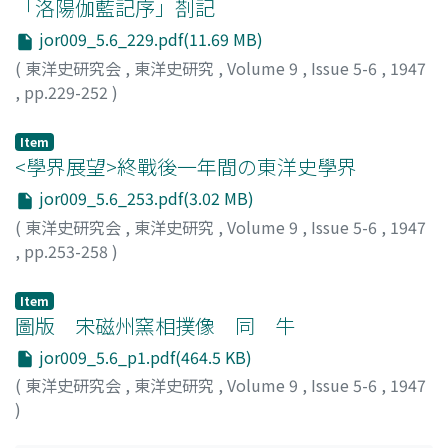
「洛陽伽藍記序」剳記
jor009_5.6_229.pdf(11.69 MB)
(
東洋史研究会
,
東洋史研究
,
Volume 9
,
Issue 5-6
,
1947
,
pp.229-252
)
神田, 喜一郎
;
Kanda, K
;
カンダ
Item
<學界展望>終戰後一年間の東洋史學界
jor009_5.6_253.pdf(3.02 MB)
(
東洋史研究会
,
東洋史研究
,
Volume 9
,
Issue 5-6
,
1947
,
pp.253-258
)
波多野, 善大
;
HATANO, Yoshihiro
;
ハタノ, ヨシヒロ
Item
圖版 宋磁州窯相撲像 同 牛
jor009_5.6_p1.pdf(464.5 KB)
(
東洋史研究会
,
東洋史研究
,
Volume 9
,
Issue 5-6
,
1947
)