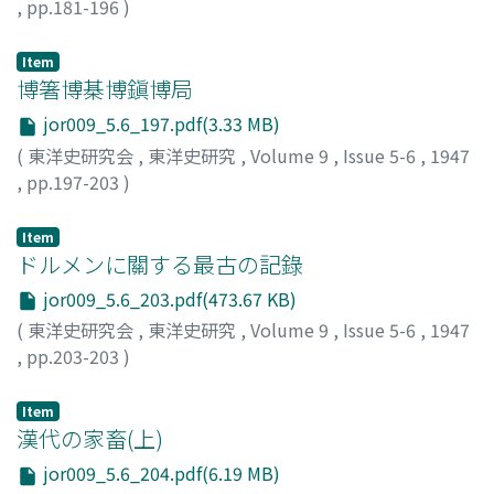
,
pp.181-196
)
田村, 實造
;
Tamura, Zituzo
;
タムラ, ジツゾウ
Item
博箸博棊博鎭博局
jor009_5.6_197.pdf(3.33 MB)
(
東洋史研究会
,
東洋史研究
,
Volume 9
,
Issue 5-6
,
1947
,
pp.197-203
)
水野, 淸一
;
MIZUNO, Seiichi
;
ミズノ, セイイチ
Item
ドルメンに關する最古の記錄
jor009_5.6_203.pdf(473.67 KB)
(
東洋史研究会
,
東洋史研究
,
Volume 9
,
Issue 5-6
,
1947
,
pp.203-203
)
小野
;
ONO
;
オノ
Item
漢代の家畜(上)
jor009_5.6_204.pdf(6.19 MB)