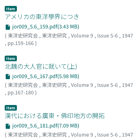
Item
アメリカの東洋學界につき
jor009_5.6_159.pdf(3.43 MB)
(
東洋史研究会
,
東洋史研究
,
Volume 9
,
Issue 5-6
,
1947
,
pp.159-166
)
石濱, 純太郎
;
ISHIHAMA, Juntaro
;
イシハマ, ジュンタロウ
Item
北魏の大人官に就いて(上)
jor009_5.6_167.pdf(5.98 MB)
(
東洋史研究会
,
東洋史研究
,
Volume 9
,
Issue 5-6
,
1947
,
pp.167-180
)
山崎, 宏
;
Yamasaki, Hiroshi
;
ヤマサキ, ヒロシ
Item
漢代における廣東・佛印地方の開拓
jor009_5.6_181.pdf(7.09 MB)
(
東洋史研究会
,
東洋史研究
,
Volume 9
,
Issue 5-6
,
1947