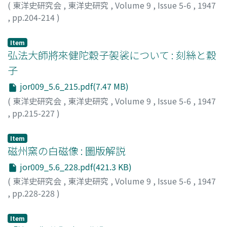
(
東洋史研究会
,
東洋史研究
,
Volume 9
,
Issue 5-6
,
1947
,
pp.204-214
)
宮川, 尚志
;
Miyagawa, Hisayuki
;
ミヤガワ, ヒサユキ
Item
弘法大師將來健陀縠子袈裟について : 刻絲と縠
子
jor009_5.6_215.pdf(7.47 MB)
(
東洋史研究会
,
東洋史研究
,
Volume 9
,
Issue 5-6
,
1947
,
pp.215-227
)
太田, 英藏
;
Ota, Eizo
;
オオタ, エイゾウ
Item
磁州窯の白磁像 : 圖版解説
jor009_5.6_228.pdf(421.3 KB)
(
東洋史研究会
,
東洋史研究
,
Volume 9
,
Issue 5-6
,
1947
,
pp.228-228
)
みづの, せいいち
;
MIZUNO, Seiichi
;
ミズノ, セイイチ
Item