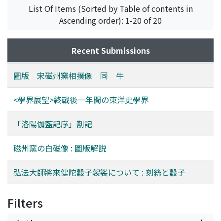
List Of Items (Sorted by Table of contents in
Ascending order): 1-20 of 20
Recent Submissions
圖版 宋磁州窯相撲像 同 牛
<學界展望>終戰後一年間の東洋史學界
「洛陽伽藍記序」剳記
磁州窯の白磁像 : 圖版解説
弘法大師將來健陀縠子袈裟について : 刻絲と縠子
Filters