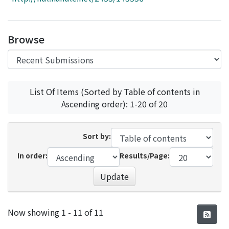
Access Statistics
Library Network
Browse
List Of Items (Sorted by Table of contents in
Ascending order): 1-20 of 20
Sort by:
In order:
Results/Page:
Update
Recent Submissions
Now showing
1 - 11 of 11