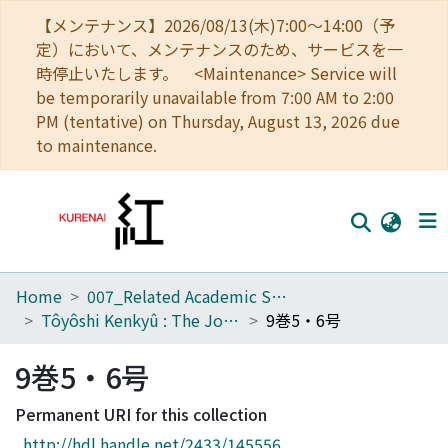
【メンテナンス】2026/08/13(木)7:00～14:00（予
定）において、メンテナンスのため、サービスを一
時停止いたします。 <Maintenance> Service will
be temporarily unavailable from 7:00 AM to 2:00
PM (tentative) on Thursday, August 13, 2026 due
to maintenance.
Home
007_Related Academic Societies
Home
Tôyôshi Kenkyû : The Journal of Oriental Researches
9巻5・6号
Communities
9巻5・6号
Browse
Permanent URI for this collection
Download Ranking
http://hdl.handle.net/2433/145556