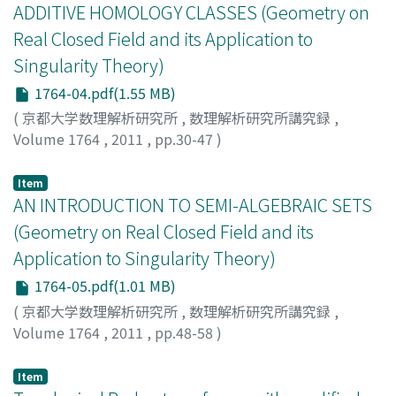
ADDITIVE HOMOLOGY CLASSES (Geometry on
Real Closed Field and its Application to
Singularity Theory)
1764-04.pdf(1.55 MB)
(
京都大学数理解析研究所
,
数理解析研究所講究録
,
Volume 1764
,
2011
,
pp.30-47
)
YOKURA, SHOJI
;
與倉, 昭治
;
ヨクラ, ショウジ
Item
AN INTRODUCTION TO SEMI-ALGEBRAIC SETS
(Geometry on Real Closed Field and its
Application to Singularity Theory)
1764-05.pdf(1.01 MB)
(
京都大学数理解析研究所
,
数理解析研究所講究録
,
Volume 1764
,
2011
,
pp.48-58
)
TA, LE LOI
Item