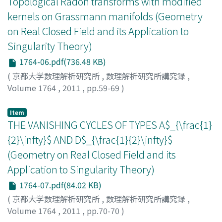
Topological Radon transforms with modified
kernels on Grassmann manifolds (Geometry
on Real Closed Field and its Application to
Singularity Theory)
1764-06.pdf(736.48 KB)
(
京都大学数理解析研究所
,
数理解析研究所講究録
,
Volume 1764
,
2011
,
pp.59-69
)
MATSUI, Yutaka
;
松井, 優
;
マツイ, ユタカ
Item
THE VANISHING CYCLES OF TYPES A$_{\frac{1}
{2}\infty}$ AND D$_{\frac{1}{2}\infty}$
(Geometry on Real Closed Field and its
Application to Singularity Theory)
1764-07.pdf(84.02 KB)
(
京都大学数理解析研究所
,
数理解析研究所講究録
,
Volume 1764
,
2011
,
pp.70-70
)