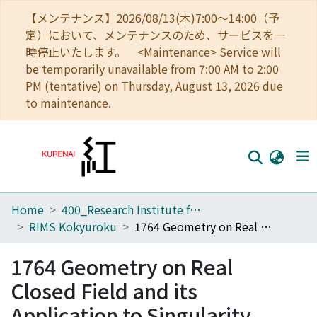
【メンテナンス】2026/08/13(木)7:00～14:00（予
定）において、メンテナンスのため、サービスを一
時停止いたします。 <Maintenance> Service will
be temporarily unavailable from 7:00 AM to 2:00
PM (tentative) on Thursday, August 13, 2026 due
to maintenance.
Home
400_Research Institute for Mathematical Sciences
Home
RIMS Kokyuroku
1764 Geometry on Real Closed Field and its Application to Singularity Theory
Communities
1764 Geometry on Real
Browse
Closed Field and its
Download Ranking
Application to Singularity