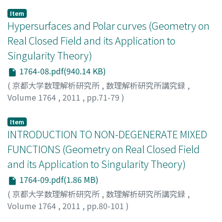
SAITO, KYOJI
;
斎藤, 恭司
;
サイトウ, キョウジ
Item
Hypersurfaces and Polar curves (Geometry on
Real Closed Field and its Application to
Singularity Theory)
1764-08.pdf(940.14 KB)
(
京都大学数理解析研究所
,
数理解析研究所講究録
,
Volume 1764
,
2011
,
pp.71-79
)
Trang, Le Dung
Item
INTRODUCTION TO NON-DEGENERATE MIXED
FUNCTIONS (Geometry on Real Closed Field
and its Application to Singularity Theory)
1764-09.pdf(1.86 MB)
(
京都大学数理解析研究所
,
数理解析研究所講究録
,
Volume 1764
,
2011
,
pp.80-101
)
OKA, MUTSUO
;
岡, 睦雄
;
オカ, ムツオ