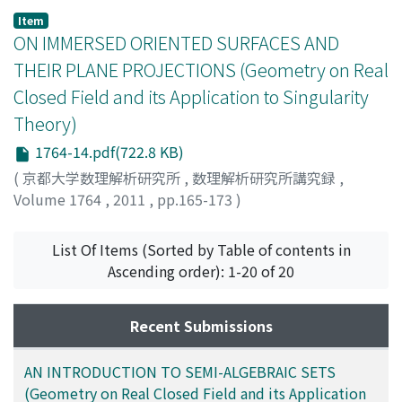
Item
ON IMMERSED ORIENTED SURFACES AND
THEIR PLANE PROJECTIONS (Geometry on Real
Closed Field and its Application to Singularity
Theory)
1764-14.pdf(722.8 KB)
(
京都大学数理解析研究所
,
数理解析研究所講究録
,
Volume 1764
,
2011
,
pp.165-173
)
YAMAMOTO, MINORU
;
山本, 稔
;
ヤマモト, ミノル
List Of Items (Sorted by Table of contents in
Ascending order): 1-20 of 20
Recent Submissions
AN INTRODUCTION TO SEMI-ALGEBRAIC SETS
(Geometry on Real Closed Field and its Application