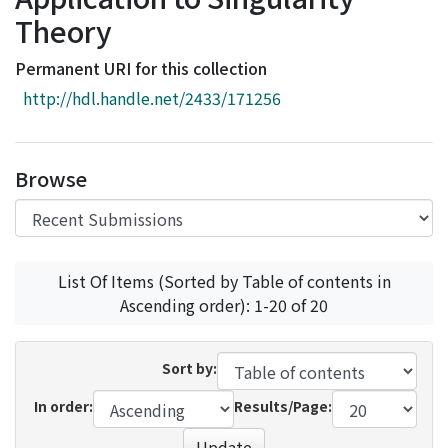
Access Statistics
Theory
Library Network
Permanent URI for this collection
http://hdl.handle.net/2433/171256
Browse
List Of Items (Sorted by Table of contents in
Ascending order): 1-20 of 20
Sort by:
In order:
Results/Page:
Update