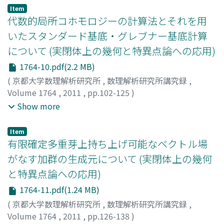
Item
代数的局所コホモロジーの計算法とそれを用
いたスタンダード基底・グレブナー基底計算
について (実閉体上の幾何と特異点論への応用)
1764-10.pdf(2.2 MB)
(
京都大学数理解析研究所
,
数理解析研究所講究録
,
Volume 1764
,
2011
,
pp.102-125
)
鍋島, 克輔
;
中村, 弥生
;
田島, 慎一
;
NABESHIMA,
Show more
KATSUSUKE
;
NAKAMURA, YAYOI
;
TAJIMA, SHINICHI
;
ナ
ベシマ, カツスケ
;
ナカムラ, ヤヨイ
;
タジマ, シンイチ
Item
有限確定多重芽上持ち上げ可能なベクトル場
がなす加群の生成元について (実閉体上の幾何
と特異点論への応用)
1764-11.pdf(1.24 MB)
(
京都大学数理解析研究所
,
数理解析研究所講究録
,
Volume 1764
,
2011
,
pp.126-138
)