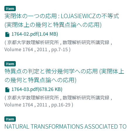
塩田, 昌弘
;
SHIOTA, MASAHIRO
;
シオタ, マサヒロ
Item
実閉体の一つの応用 : LOJASIEWICZの不等式
(実閉体上の幾何と特異点論への応用)
1764-02.pdf(1.04 MB)
(
京都大学数理解析研究所
,
数理解析研究所講究録
,
Volume 1764
,
2011
,
pp.7-15
)
塩田, 昌弘
;
SHIOTA, MASAHIRO
;
シオタ, マサヒロ
Item
特異点の判定と微分幾何学への応用 (実閉体上
の幾何と特異点論への応用)
1764-03.pdf(678.26 KB)
(
京都大学数理解析研究所
,
数理解析研究所講究録
,
Volume 1764
,
2011
,
pp.16-29
)
福井, 敏純
;
Fukui, Toshizumi
;
フクイ, トシズミ
Item
NATURAL TRANSFORMATIONS ASSOCIATED TO