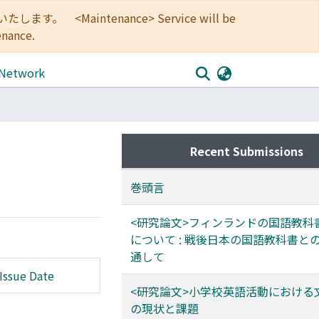
<Maintenance> Service will be
enance.
 Network
Recent Submissions
巻頭言
<研究論文>フィンランドの国語教科
について : 戦後日本の国語教科書と
通して
Issue Date
<研究論文>小学校英語活動における
の現状と課題