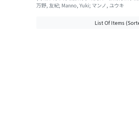
万野, 友紀
;
Manno, Yuki
;
マンノ, ユウキ
List Of Items (Sort