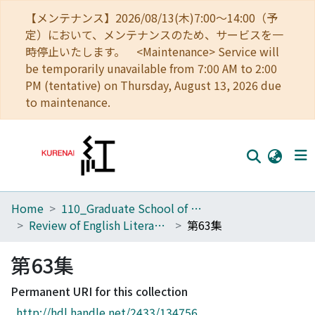
【メンテナンス】2026/08/13(木)7:00～14:00（予
定）において、メンテナンスのため、サービスを一
時停止いたします。 <Maintenance> Service will
be temporarily unavailable from 7:00 AM to 2:00
PM (tentative) on Thursday, August 13, 2026 due
to maintenance.
Home
110_Graduate School of Human and Environmental Studies
Home
Review of English Literature
第63集
Communities
第63集
Browse
Permanent URI for this collection
Download Ranking
http://hdl.handle.net/2433/134756