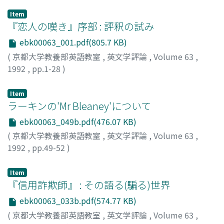
Item
『恋人の嘆き』序部 : 評釈の試み
ebk00063_001.pdf(805.7 KB)
(
京都大学教養部英語教室
,
英文学評論
,
Volume 63
,
1992
,
pp.1-28
)
櫻井, 正一郎
;
Sakurai, Shoichiro
;
サクライ, ショウイチロ
ウ
Item
ラーキンの'Mr Bleaney'について
ebk00063_049b.pdf(476.07 KB)
(
京都大学教養部英語教室
,
英文学評論
,
Volume 63
,
1992
,
pp.49-52
)
宮内, 弘
;
Miyauchi, Hiromu
;
ミヤウチ, ヒロム
Item
『信用詐欺師』 : その語る(騙る)世界
ebk00063_033b.pdf(574.77 KB)
(
京都大学教養部英語教室
,
英文学評論
,
Volume 63
,