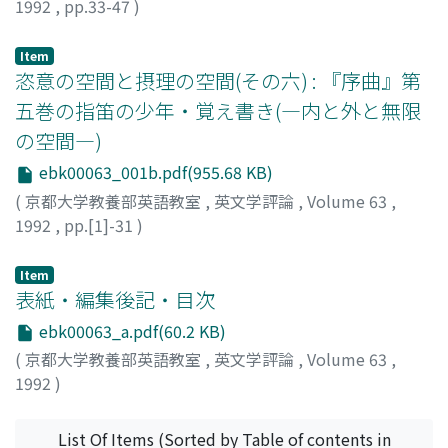
1992
,
pp.33-47
)
福岡, 和子
;
Fukuoka, Kazuko
;
フクオカ, カズコ
Item
恣意の空間と摂理の空間(その六) : 『序曲』第
五巻の指笛の少年・覚え書き(―内と外と無限
の空間―)
ebk00063_001b.pdf(955.68 KB)
(
京都大学教養部英語教室
,
英文学評論
,
Volume 63
,
1992
,
pp.[1]-31
)
松下, 千吉
;
Matsushita, Senkichi
;
マツシタ, センキチ
Item
表紙・編集後記・目次
ebk00063_a.pdf(60.2 KB)
(
京都大学教養部英語教室
,
英文学評論
,
Volume 63
,
1992
)
List Of Items (Sorted by Table of contents in