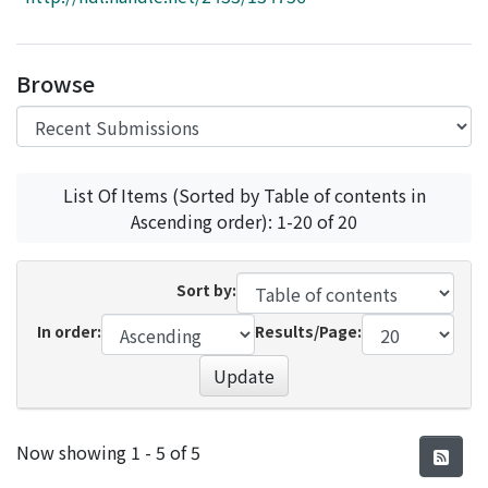
Access Statistics
Library Network
Browse
List Of Items (Sorted by Table of contents in
Ascending order): 1-20 of 20
Sort by:
In order:
Results/Page:
Update
Recent Submissions
Now showing
1 - 5 of 5