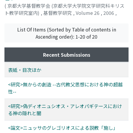
(
京都大学基督教学会 (京都大学大学院文学研究科キリス
ト教学研究室内)
,
基督教学研究
,
Volume 26
,
2006
,
pp.171-179
)
濱崎, 雅孝
;
Hamazaki, Masataka
;
ハマザキ, マサタカ
List Of Items (Sorted by Table of contents in
Ascending order): 1-20 of 20
Recent Submissions
表紙・目次ほか
<研究>無からの創造 --古代教父思想における神の超越
性--
<研究>偽ディオニュシオス・アレオパギテースにおけ
る神の隠れと闇
<論文>ニュッサのグレゴリオスによる説教「施し」