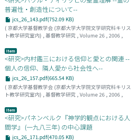
普遍性・創造性について--
jcs_26_143.pdf(752.09 KB)
(
京都大学基督教学会 (京都大学大学院文学研究科キリス
ト教学研究室内)
,
基督教学研究
,
Volume 26
,
2006
,
pp.143-156
)
鬼頭, 葉子
;
Kito, Yoko
;
キトウ, ヨウコ
Item
<研究>内村鑑三における信仰と愛との関連 --
個人の信仰、隣人愛から社会性へ--
jcs_26_157.pdf(665.54 KB)
(
京都大学基督教学会 (京都大学大学院文学研究科キリス
ト教学研究室内)
,
基督教学研究
,
Volume 26
,
2006
,
pp.157-169
)
岩野, 祐介
;
Iwano, Yusuke
;
イワノ, ユウスケ
Item
<研究>パネンベルク『神学的観点における人
間学』 (一九八三年) の中心課題
jcs_26_171.pdf(470.05 KB)