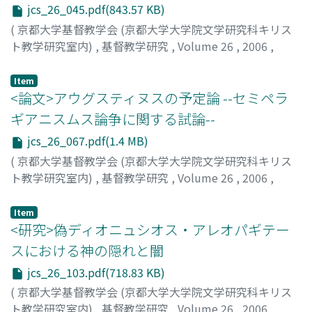
jcs_26_045.pdf(843.57 KB)
(
京都大学基督教学会 (京都大学大学院文学研究科キリス
ト教学研究室内)
,
基督教学研究
,
Volume 26
,
2006
,
pp.45-65
)
土井, 健司
;
Doi, Kenji
;
ドイ, ケンジ
Item
<論文>アウグスティヌスの予定論 --セミペラ
ギアニスムス論争に関する試論--
jcs_26_067.pdf(1.4 MB)
(
京都大学基督教学会 (京都大学大学院文学研究科キリス
ト教学研究室内)
,
基督教学研究
,
Volume 26
,
2006
,
pp.67-101
)
小池, 三郎
;
Koike, Saburo
;
コイケ, サブロウ
Item
<研究>偽ディオニュシオス・アレオパギテー
スにおける神の隠れと闇
jcs_26_103.pdf(718.83 KB)
(
京都大学基督教学会 (京都大学大学院文学研究科キリス
ト教学研究室内)
,
基督教学研究
,
Volume 26
,
2006
,