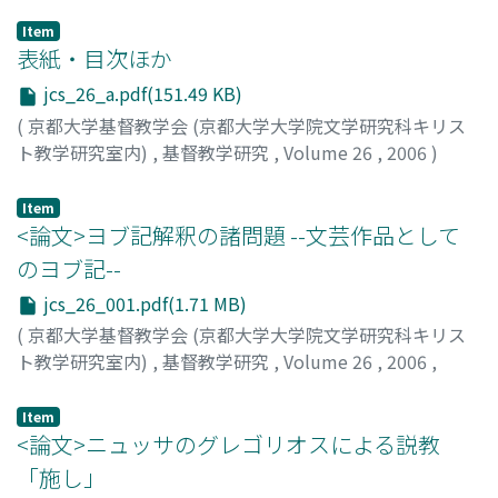
Item
表紙・目次ほか
jcs_26_a.pdf(151.49 KB)
(
京都大学基督教学会 (京都大学大学院文学研究科キリス
ト教学研究室内)
,
基督教学研究
,
Volume 26
,
2006
)
Item
<論文>ヨブ記解釈の諸問題 --文芸作品として
のヨブ記--
jcs_26_001.pdf(1.71 MB)
(
京都大学基督教学会 (京都大学大学院文学研究科キリス
ト教学研究室内)
,
基督教学研究
,
Volume 26
,
2006
,
pp.1-43
)
勝村, 弘也
;
Katsumura, Hiroya
;
カツムラ, ヒロヤ
Item
<論文>ニュッサのグレゴリオスによる説教
「施し」