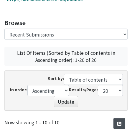
Access Statistics
Library Network
Browse
List Of Items (Sorted by Table of contents in
Ascending order): 1-20 of 20
Sort by:
In order:
Results/Page:
Update
Recent Submissions
Now showing
1 - 10 of 10