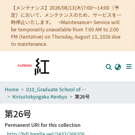
【メンテナンス】2026/08/13(木)7:00～14:00（予
定）において、メンテナンスのため、サービスを一
時停止いたします。 <Maintenance> Service will
be temporarily unavailable from 7:00 AM to 2:00
PM (tentative) on Thursday, August 13, 2026 due
to maintenance.
Home
010_Graduate School of Letters
Home
Kirisutokyogaku Kenkyu
第26号
Communities
第26号
Browse
Permanent URI for this collection
Download Ranking
http://hdl.handle.net/2433/268206