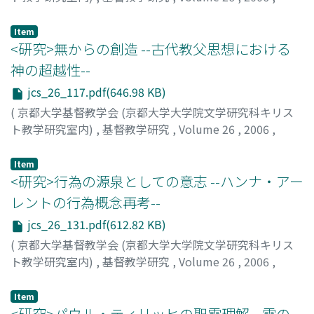
pp.103-116
)
大月, 栄子
;
Ootsuki, Eiko
;
オオツキ, エイコ
Item
<研究>無からの創造 --古代教父思想における
神の超越性--
jcs_26_117.pdf(646.98 KB)
(
京都大学基督教学会 (京都大学大学院文学研究科キリス
ト教学研究室内)
,
基督教学研究
,
Volume 26
,
2006
,
pp.117-129
)
津田, 謙治
;
Tsuda, Kenji
;
ツダ, ケンジ
Item
<研究>行為の源泉としての意志 --ハンナ・アー
レントの行為概念再考--
jcs_26_131.pdf(612.82 KB)
(
京都大学基督教学会 (京都大学大学院文学研究科キリス
ト教学研究室内)
,
基督教学研究
,
Volume 26
,
2006
,
pp.131-142
)
今出, 敏彦
;
Imade, Toshihiko
;
イマデ, トシヒコ
Item
<研究>パウル・ティリッヒの聖霊理解 --霊の