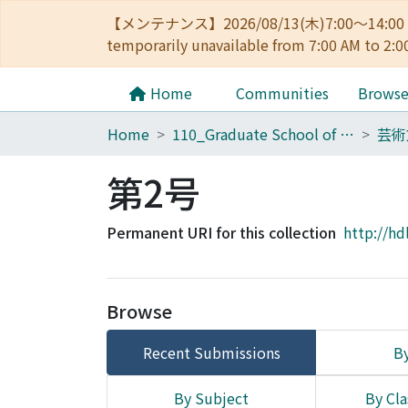
【メンテナンス】2026/08/13(木)7:00～14
temporarily unavailable from 7:00 AM to 2:0
Home
Communities
Brows
Home
110_Graduate School of Human and Environmental Studies
芸術
第2号
Permanent URI for this collection
http://hd
Browse
Recent Submissions
By
By Subject
By Cla