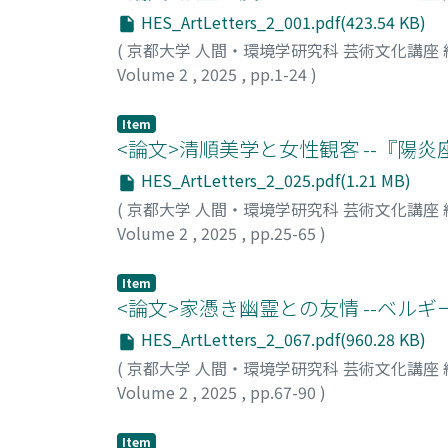
HES_ArtLetters_2_001.pdf(423.54 KB)
(
京都大学 人間・環境学研究科 芸術文化講座
Volume 2
,
2025
,
pp.1-24
)
小田, 視希
Item
<論文>清順美学と女性観客 --『陽
HES_ArtLetters_2_025.pdf(1.21 MB)
(
京都大学 人間・環境学研究科 芸術文化講座
Volume 2
,
2025
,
pp.25-65
)
加藤, りょう
Item
<論文>家憑き幽霊との友情 --ベル
HES_ArtLetters_2_067.pdf(960.28 KB)
(
京都大学 人間・環境学研究科 芸術文化講座
Volume 2
,
2025
,
pp.67-90
)
馬場, 智也
Item