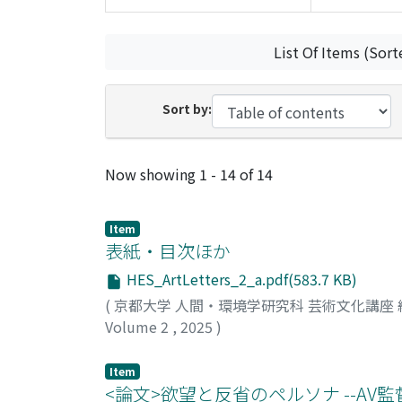
List Of Items (Sort
Sort by:
Recent Submissions
Now showing
1 - 14 of 14
Item
表紙・目次ほか
HES_ArtLetters_2_a.pdf(583.7 KB)
(
京都大学 人間・環境学研究科 芸術文化講座
Volume 2
,
2025
)
Item
<論文>欲望と反省のペルソナ --A