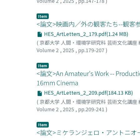
Volume 2
,
2025
,
pp.147-178
)
川原, 琉暉
Item
<論文>映画内／外の観客たち--観
HES_ArtLetters_2_179.pdf(1.24 MB)
(
京都大学 人間・環境学研究科 芸術文化講座
Volume 2
,
2025
,
pp.179-207
)
中村, 洸太
Item
<論文>An Amateur's Work -- Productio
16mm Cinema
HES_ArtLetters_2_209.pdf(184.13 KB)
(
京都大学 人間・環境学研究科 芸術文化講座
Volume 2
,
2025
,
pp.209-241
)
Alexander Pratt
Item
<論文>ミケランジェロ・アントニオ