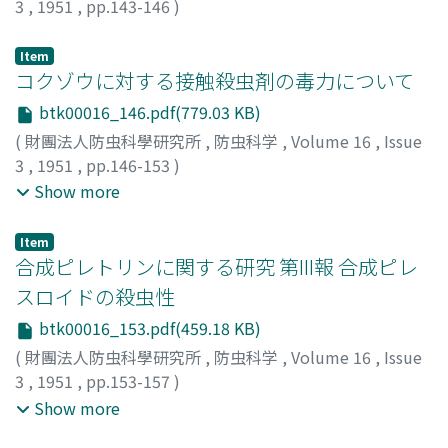
3
,
1951
,
pp.143-146
)
松沢, 寛
;
MATSUZAWA, Hiroshi
;
マツザワ, ヒロシ
Item
コクゾウに対する接触殺虫剤の毒力について
btk00016_146.pdf(779.03 KB)
(
財團法人防虫科學研究所
,
防虫科学
,
Volume 16
,
Issue
3
,
1951
,
pp.146-153
)
酒井, 淸六
;
佐藤, 稔
;
小島, 建一
;
SAKAI, Seiroku
;
SATO,
Show more
Minoru
;
KOZIMA, Ken'ichi
;
サカイ, セイロク
;
サトウ, ミノ
ル
;
コジマ, ケンイチ
Item
合成ピレトリンに関する研究 第III報 合成ピレ
スロイドの殺虫性
btk00016_153.pdf(459.18 KB)
(
財團法人防虫科學研究所
,
防虫科学
,
Volume 16
,
Issue
3
,
1951
,
pp.153-157
)
井上, 雄三
;
勝田, 純郞
;
西村, 昭
;
北川, 洸太郞
;
大野, 稔
;
Show more
INOUE, Yuzo
;
KATSUDA, Yoshio
;
NISHIMURA, Akira
;