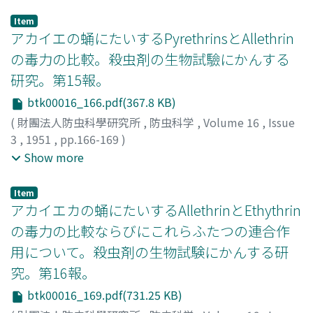
長沢, 純夫
;
NAGASAWA, Sumio
;
ナガサワ, スミオ
Item
アカイエの蛹にたいするPyrethrinsとAllethrin
の毒力の比較。殺虫剤の生物試驗にかんする
研究。第15報。
btk00016_166.pdf(367.8 KB)
(
財團法人防虫科學研究所
,
防虫科学
,
Volume 16
,
Issue
3
,
1951
,
pp.166-169
)
長沢, 純夫
;
井上, 雄三
;
柴田, 砂田子
;
NAGASAWA, Sumio
;
Show more
INOUE, Yuzo
;
SHIBATA, Sadako
;
ナガサワ, スミオ
;
イノウ
エ, ユウゾウ
;
シバタ, サタゴ
Item
アカイエカの蛹にたいするAllethrinとEthythrin
の毒力の比較ならびにこれらふたつの連合作
用について。殺虫剤の生物試験にかんする研
究。第16報。
btk00016_169.pdf(731.25 KB)