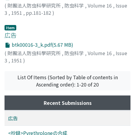
(
財團法人防虫科學研究所
,
防虫科学
,
Volume 16
,
Issue
3
,
1951
,
pp.181-182
)
井上, 雄三
;
INOUE, Yuzo
;
イノウエ, ユウゾウ
Item
広告
btk00016-3_k.pdf(5.67 MB)
(
財團法人防虫科學研究所
,
防虫科学
,
Volume 16
,
Issue
3
,
1951
)
List Of Items (Sorted by Table of contents in
Ascending order): 1-20 of 20
Recent Submissions
広告
<抄録>Pyrethroloneの合成