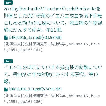
KITAGAWA, Kotaro
;
OHNO, Minoru
;
イノウエ, ユウゾウ
;
Item
カツダ, ヨシオ
;
ニシムラ, アキラ
;
キタガワ, コウタロウ
;
オ
Volclay BentoniteとPanther Creek Bentoniteを
オノ, ミノル
担体としたDDT粉剤のイエバエ成虫を落下仰転
せしめる効力の相違について。殺虫剤の生物試
験にかんする研究。第11報。
btk00016_157.pdf(431.98 KB)
(
財團法人防虫科學研究所
,
防虫科学
,
Volume 16
,
Issue
3
,
1951
,
pp.157-161
)
長沢, 純夫
;
NAGASAWA, Sumio
;
ナガサワ, スミオ
Item
イエバエのDDTにたいする抵抗性の変動につい
て。殺虫剤の生物試驗にかんする研究。第13
報。
btk00016_161.pdf(574.96 KB)
(
財團法人防虫科學研究所
,
防虫科学
,
Volume 16
,
Issue
3
,
1951
,
pp.161-166
)