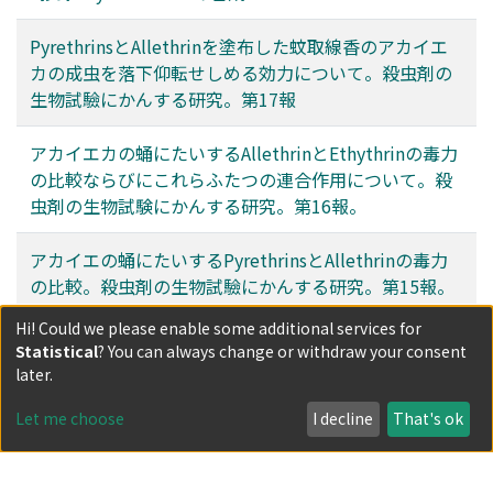
PyrethrinsとAllethrinを塗布した蚊取線香のアカイエ
カの成虫を落下仰転せしめる効力について。殺虫剤の
生物試驗にかんする研究。第17報
アカイエカの蛹にたいするAllethrinとEthythrinの毒力
の比較ならびにこれらふたつの連合作用について。殺
虫剤の生物試験にかんする研究。第16報。
アカイエの蛹にたいするPyrethrinsとAllethrinの毒力
の比較。殺虫剤の生物試驗にかんする研究。第15報。
Hi! Could we please enable some additional services for
Filters
Statistical
? You can always change or withdraw your consent
later.
Author
Let me choose
I decline
That's ok
Date issued