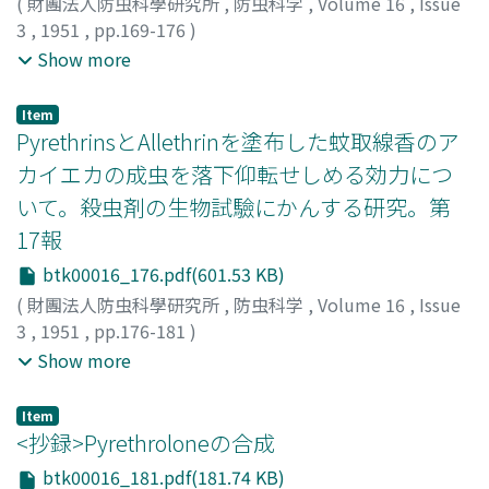
(
財團法人防虫科學研究所
,
防虫科学
,
Volume 16
,
Issue
3
,
1951
,
pp.169-176
)
長沢, 純夫
;
井上, 雄三
;
柴田, 砂田子
;
NAGASAWA, Sumio
;
Show more
INOUE, Yuzo
;
SHIBATA, Sadako
;
ナガサワ, スミオ
;
イノウ
エ, ユウゾウ
;
シバタ, サタゴ
Item
PyrethrinsとAllethrinを塗布した蚊取線香のア
カイエカの成虫を落下仰転せしめる効力につ
いて。殺虫剤の生物試驗にかんする研究。第
17報
btk00016_176.pdf(601.53 KB)
(
財團法人防虫科學研究所
,
防虫科学
,
Volume 16
,
Issue
3
,
1951
,
pp.176-181
)
長沢, 純夫
;
勝田, 純郞
;
岡本, 晶
;
大野, 稔
;
NAGASAWA,
Show more
Sumio
;
KATSUDA, Yoshio
;
OKAMOTO, Akira
;
ナガサワ, ス
ミオ
;
カツダ, ヨシオ
;
オカモト, アキラ
;
オオノ, ミノル
Item
<抄録>Pyrethroloneの合成
btk00016_181.pdf(181.74 KB)