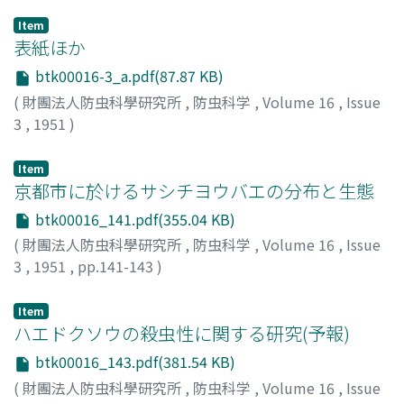
Item
表紙ほか
btk00016-3_a.pdf(87.87 KB)
(
財團法人防虫科學研究所
,
防虫科学
,
Volume 16
,
Issue
3
,
1951
)
Item
京都市に於けるサシチヨウバエの分布と生態
btk00016_141.pdf(355.04 KB)
(
財團法人防虫科學研究所
,
防虫科学
,
Volume 16
,
Issue
3
,
1951
,
pp.141-143
)
篠田, 統
;
SINODA, Osamu
;
シノダ, オサム
Item
ハエドクソウの殺虫性に関する研究(予報)
btk00016_143.pdf(381.54 KB)
(
財團法人防虫科學研究所
,
防虫科学
,
Volume 16
,
Issue