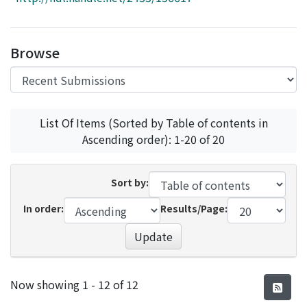
Access Statistics
Library Network
Browse
List Of Items (Sorted by Table of contents in
Ascending order): 1-20 of 20
Sort by:
In order:
Results/Page:
Update
Recent Submissions
Now showing
1 - 12 of 12