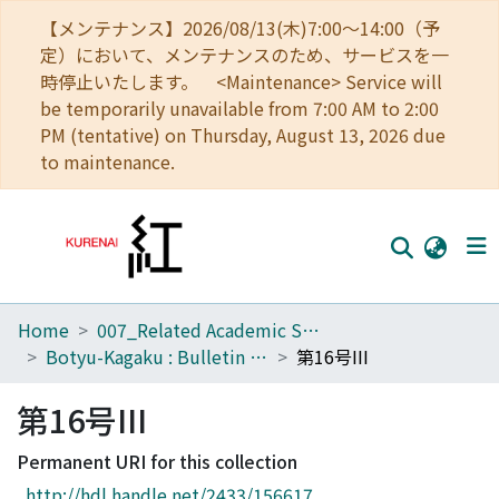
【メンテナンス】2026/08/13(木)7:00～14:00（予
定）において、メンテナンスのため、サービスを一
時停止いたします。 <Maintenance> Service will
be temporarily unavailable from 7:00 AM to 2:00
PM (tentative) on Thursday, August 13, 2026 due
to maintenance.
Home
007_Related Academic Societies
Home
Botyu-Kagaku : Bulletin of the Institute of Insect Control : Scientific insect control : Scientific pest control
第16号III
Communities
第16号III
Browse
Permanent URI for this collection
Download Ranking
http://hdl.handle.net/2433/156617