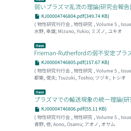
弱いプラズマ乱流の理論(研究会報告
KJ00004746804.pdf(349.74 KB)
(
物性研究刊行会
,
物性研究
,
Volume 5
,
Issu
水野, 幸雄
;
Mizuno, Yukio
;
ミズノ, ユキオ
Item
Frieman-Rutherfordの弱不安定
KJ00004746805.pdf(157.67 KB)
(
物性研究刊行会
,
物性研究
,
Volume 5
,
Issu
都築, 俊夫
;
Tsuzuki, Toshio
;
ツヅキ, トシオ
Item
プラズマでの輸送現象の統一理論(研
KJ00004746806.pdf(55.11 KB)
(
物性研究刊行会
,
物性研究
,
Volume 5
,
Issu
青野, 修
;
Aono, Osamu
;
アオノ, オサム