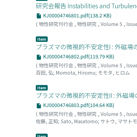
研究会報告 Instabilities and Turbulenc
KJ00004746801.pdf(138.2 KB)
(
物性研究刊行会
,
物性研究
,
Volume 5
,
Issu
Item
プラズマの微視的不安定性I : 外磁場
KJ00004746802.pdf(119.79 KB)
(
物性研究刊行会
,
物性研究
,
Volume 5
,
Issu
百田, 弘
;
Momota, Hiromu
;
モモタ, ヒロム
Item
プラズマの微視的不安定性II : 外磁
KJ00004746803.pdf(104.64 KB)
(
物性研究刊行会
,
物性研究
,
Volume 5
,
Issu
佐藤, 正知
;
Sato, Masatomo
;
サトウ, マサト
Item