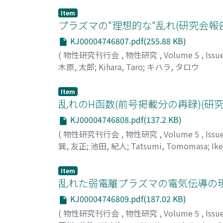
Item
プラズマの"理想的な"乱れ(研究会報
KJ00004746807.pdf(255.88 KB)
(
物性研究刊行会
,
物性研究
,
Volume 5
,
Issu
木原, 太郎
;
Kihara, Taro
;
キハラ, タロウ
Item
乱れのH函数(前号掲載分の再録)(研究
KJ00004746808.pdf(137.2 KB)
(
物性研究刊行会
,
物性研究
,
Volume 5
,
Issu
巽, 友正
;
池田, 紀人
;
Tatsumi, Tomomasa
;
Ik
Item
乱れた弱電離プラズマの電気伝導の現
KJ00004746809.pdf(187.02 KB)
(
物性研究刊行会
,
物性研究
,
Volume 5
,
Issu