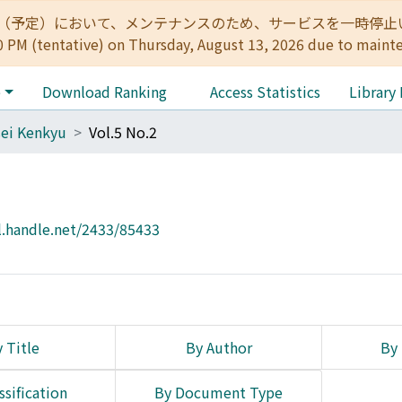
:00（予定）において、メンテナンスのため、サービスを一時停止いたします。 
0 PM (tentative) on Thursday, August 13, 2026 due to maint
e
Download Ranking
Access Statistics
Library
ei Kenkyu
Vol.5 No.2
l.handle.net/2433/85433
 Title
By Author
By 
ssification
By Document Type