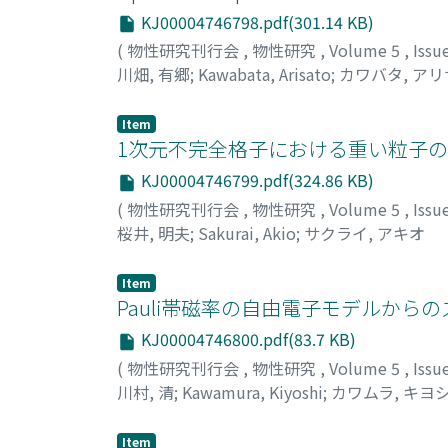
KJ00004746798.pdf(301.14 KB)
(
物性研究刊行会
,
物性研究
,
Volume 5
,
Issu
川畑, 有郷
;
Kawabata, Arisato
;
カワバタ, ア
Item
1次元不完全格子における重い粒子のB
KJ00004746799.pdf(324.86 KB)
(
物性研究刊行会
,
物性研究
,
Volume 5
,
Issu
桜井, 明夫
;
Sakurai, Akio
;
サクライ, アキオ
Item
Pauli帯磁率の自由電子モデルからの
KJ00004746800.pdf(83.7 KB)
(
物性研究刊行会
,
物性研究
,
Volume 5
,
Issu
川村, 清
;
Kawamura, Kiyoshi
;
カワムラ, キヨ
Item