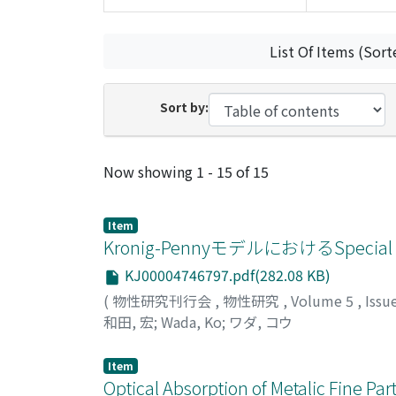
List Of Items (Sort
Sort by:
Recent Submissions
Now showing
1 - 15 of 15
Item
Kronig-PennyモデルにおけるSpecial E
KJ00004746797.pdf(282.08 KB)
(
物性研究刊行会
,
物性研究
,
Volume 5
,
Issu
和田, 宏
;
Wada, Ko
;
ワダ, コウ
Item
Optical Absorption of Metalic Fine Part