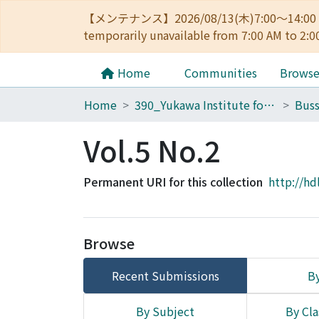
【メンテナンス】2026/08/13(木)7:00～14
temporarily unavailable from 7:00 AM to 2:0
Home
Communities
Brows
Home
390_Yukawa Institute for Theoretical Physics
Buss
Vol.5 No.2
Permanent URI for this collection
http://hd
Browse
Recent Submissions
By
By Subject
By Cla