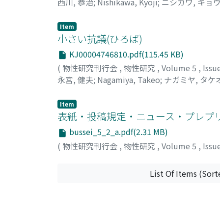
西川, 恭治
;
Nishikawa, Kyoji
;
ニシカワ, キョ
Item
小さい抗議(ひろば)
KJ00004746810.pdf(115.45 KB)
(
物性研究刊行会
,
物性研究
,
Volume 5
,
Issu
永宮, 健夫
;
Nagamiya, Takeo
;
ナガミヤ, タケ
Item
表紙・投稿規定・ニュース・プレプ
bussei_5_2_a.pdf(2.31 MB)
(
物性研究刊行会
,
物性研究
,
Volume 5
,
Issu
List Of Items (Sort