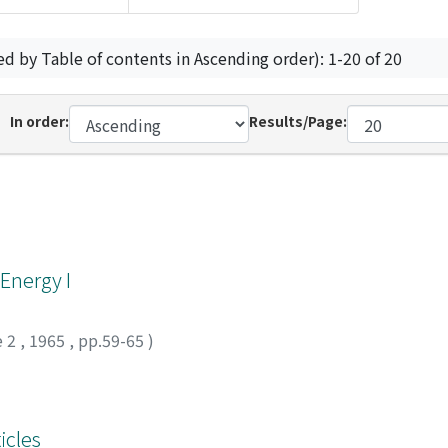
ed by Table of contents in Ascending order): 1-20 of 20
In order:
Results/Page:
nergy I
e 2
,
1965
,
pp.59-65
)
icles