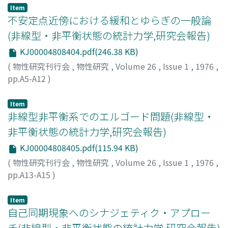
Moyuru
;
ハシツメ, ナツキ
;
オチアイ, モユル
Item
不安定点近傍における緩和とゆらぎの一般論
(非線型・非平衡状態の統計力学,研究会報告)
KJ00004808404.pdf(246.38 KB)
(
物性研究刊行会
,
物性研究
,
Volume 26
,
Issue 1
,
1976
,
pp.A5-A12
)
鈴木, 増雄
;
Suzuki, Masuo
;
スズキ, マスオ
Item
非線型非平衡系でのエルゴード問題(非線型・
非平衡状態の統計力学,研究会報告)
KJ00004808405.pdf(115.94 KB)
(
物性研究刊行会
,
物性研究
,
Volume 26
,
Issue 1
,
1976
,
pp.A13-A15
)
松野, 孝一郎
;
Matsuno, Koichiro
;
マツノ, コウイチロウ
Item
自己同期現象へのシナジェティク・アプロー
チ(非線型・非平衡状態の統計力学,研究会報告)