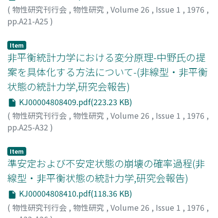
(
物性研究刊行会
,
物性研究
,
Volume 26
,
Issue 1
,
1976
,
pp.A21-A25
)
植山, 宏
;
Ueyama, Hiroshi
;
ウエヤマ, ヒロシ
Item
非平衡統計力学における変分原理-中野氏の提
案を具体化する方法について-(非線型・非平衡
状態の統計力学,研究会報告)
KJ00004808409.pdf(223.23 KB)
(
物性研究刊行会
,
物性研究
,
Volume 26
,
Issue 1
,
1976
,
pp.A25-A32
)
長谷川, 洋
;
Hasegawa, Hiroshi
;
ハセガワ, ヒロシ
Item
準安定および不安定状態の崩壊の確率過程(非
線型・非平衡状態の統計力学,研究会報告)
KJ00004808410.pdf(118.36 KB)
(
物性研究刊行会
,
物性研究
,
Volume 26
,
Issue 1
,
1976
,