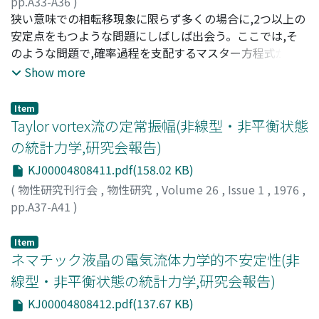
pp.A33-A36
)
冨田, 博之
狭い意味での相転移現象に限らず多くの場合に,2つ以上の
;
Tomita, Hiroyuki
;
トミタ, ヒロユキ
安定点をもつような問題にしばしば出会う。ここでは,そ
のような問題で,確率過程を支配するマスター方程式が与
えられた時,準安定あるいは不安定状態の崩壊過程を固有
Show more
値問題として解き,特に崩壊速度が体系の大きさにどのよ
うに依存するか,を議論したい。結論の詳細は既にいくつ
Item
か発表してあるので御参照いただきたい。
Taylor vortex流の定常振幅(非線型・非平衡状態
の統計力学,研究会報告)
KJ00004808411.pdf(158.02 KB)
(
物性研究刊行会
,
物性研究
,
Volume 26
,
Issue 1
,
1976
,
pp.A37-A41
)
八幡, 英雄
;
Yahata, Hideo
;
ヤハタ, ヒデオ
Item
ネマチック液晶の電気流体力学的不安定性(非
線型・非平衡状態の統計力学,研究会報告)
KJ00004808412.pdf(137.67 KB)