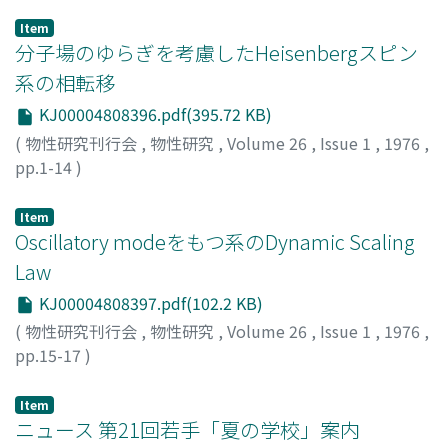
Item
分子場のゆらぎを考慮したHeisenbergスピン
系の相転移
KJ00004808396.pdf(395.72 KB)
(
物性研究刊行会
,
物性研究
,
Volume 26
,
Issue 1
,
1976
,
pp.1-14
)
間々田, 博司
;
Mamada, Hiroshi
;
ママダ, ヒロシ
Item
Oscillatory modeをもつ系のDynamic Scaling
Law
KJ00004808397.pdf(102.2 KB)
(
物性研究刊行会
,
物性研究
,
Volume 26
,
Issue 1
,
1976
,
pp.15-17
)
池田, 博
;
Ikeda, Hiroshi
;
イケダ, ヒロシ
Item
ニュース 第21回若手「夏の学校」案内