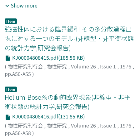
松浦, 基浩
;
奥田, 雄一
;
長谷田, 泰一郎
;
Matsuura,
Show more
Motohiro
;
Okuda, Yuichi
;
Haseda, Taiichiro
;
マツウラ, モ
トヒロ
;
オクダ, ユウイチ
;
ハセダ, タイイチロウ
Item
強磁性体における臨界緩和-その多分散過程出
現に対する一つのモデル-(非線型・非平衡状態
の統計力学,研究会報告)
KJ00004808415.pdf(185.56 KB)
(
物性研究刊行会
,
物性研究
,
Volume 26
,
Issue 1
,
1976
,
pp.A50-A55
)
橋本, 巍洲
;
Hashimoto, Takasu
;
ハシモト, タカス
Item
Helium-Bose系の動的臨界現象(非線型・非平
衡状態の統計力学,研究会報告)
KJ00004808416.pdf(131.85 KB)
(
物性研究刊行会
,
物性研究
,
Volume 26
,
Issue 1
,
1976
,
pp.A56-A58
)