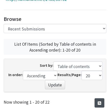
Access Statistics
Library Network
Browse
List Of Items (Sorted by Table of contents in
Ascending order): 1-20 of 20
Sort by:
In order:
Results/Page:
Update
Recent Submissions
Now showing
1 - 20 of 22