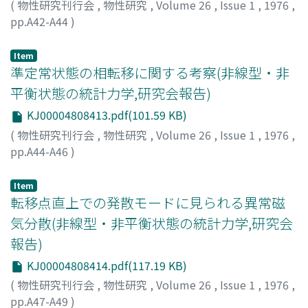
(
物性研究刊行会
,
物性研究
,
Volume 26
,
Issue 1
,
1976
,
pp.A42-A44
)
甲斐, 昌一
;
平川, 一美
;
Kai, Shoichi
;
Hirakawa, Kazuyoshi
;
カイ, ショウイチ
;
ヒラカワ, カズヨシ
Item
準定常状態の相転移に関する考察(非線型・非
平衡状態の統計力学,研究会報告)
KJ00004808413.pdf(101.59 KB)
(
物性研究刊行会
,
物性研究
,
Volume 26
,
Issue 1
,
1976
,
pp.A44-A46
)
中野, 藤生
;
Nakano, Fujio
;
ナカノ, フジオ
Item
転移点直上での発散モードに見られる異常磁
気分散(非線型・非平衡状態の統計力学,研究会
報告)
KJ00004808414.pdf(117.19 KB)
(
物性研究刊行会
,
物性研究
,
Volume 26
,
Issue 1
,
1976
,
pp.A47-A49
)