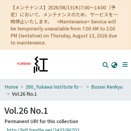
【メンテナンス】2026/08/13(木)7:00～14:00（予
定）において、メンテナンスのため、サービスを一
時停止いたします。 <Maintenance> Service will
be temporarily unavailable from 7:00 AM to 2:00
PM (tentative) on Thursday, August 13, 2026 due
to maintenance.
Home
390_Yukawa Institute for Theoretical Physics
Bussei Kenkyu
Home
Vol.26 No.1
Communities
Vol.26 No.1
Browse
Permanent URI for this collection
Download Ranking
http://hdl.handle.net/2433/86702