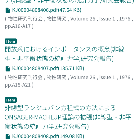
KJ00004808406.pdf(47.64 KB)
(
物性研究刊行会
,
物性研究
,
Volume 26
,
Issue 1
,
1976
,
pp.A16-A17
)
相沢, 洋二
;
Aizawa, Yoji
;
アイザワ, ヨウジ
Item
開放系におけるインポータンスの概念(非線
型・非平衡状態の統計力学,研究会報告)
KJ00004808407.pdf(135.71 KB)
(
物性研究刊行会
,
物性研究
,
Volume 26
,
Issue 1
,
1976
,
pp.A18-A21
)
安久, 正紘
;
Agu, Masahiro
;
アグ, マサヒロ
Item
非線型ランジュバン方程式の方法による
ONSAGER-MACHLUP理論の拡張(非線型・非平
衡状態の統計力学,研究会報告)
KJ00004808408.pdf(149.08 KB)