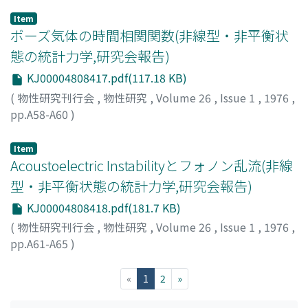
五十嵐, 儀孝
;
Igarashi, Giko
;
イガラシ, ギコウ
Item
ボーズ気体の時間相関関数(非線型・非平衡状
態の統計力学,研究会報告)
KJ00004808417.pdf(117.18 KB)
(
物性研究刊行会
,
物性研究
,
Volume 26
,
Issue 1
,
1976
,
pp.A58-A60
)
西山, 敏之
;
Nishiyama, Toshiyuki
;
ニシヤマ, トシユキ
Item
Acoustoelectric Instabilityとフォノン乱流(非線
型・非平衡状態の統計力学,研究会報告)
KJ00004808418.pdf(181.7 KB)
(
物性研究刊行会
,
物性研究
,
Volume 26
,
Issue 1
,
1976
,
pp.A61-A65
)
中村, 紀一
;
Nakamura, Kiichi
;
ナカムラ, キイチ
(current)
«
1
2
»