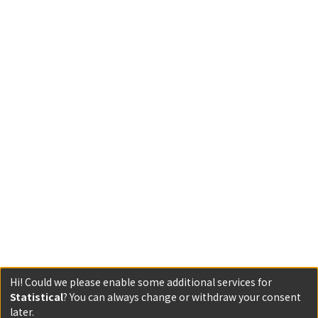
Hi! Could we please enable some additional services for
Statistical
? You can always change or withdraw your consent
Powered by DSpace and JAIRO Crawler-List
later.