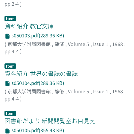
pp.2-4
)
安川, 舜朗
;
Yasukawa, Shunro
;
ヤスカワ, シュンロウ
Item
資料紹介:教官文庫
s050103.pdf(289.36 KB)
(
京都大学附属図書館
,
静脩
,
Volume 5
,
Issue 1
,
1968
,
pp.4-4
)
Item
資料紹介:世界の書誌の書誌
s050104.pdf(289.36 KB)
(
京都大学附属図書館
,
静脩
,
Volume 5
,
Issue 1
,
1968
,
pp.4-4
)
Item
図書館だより 新聞閲覧室お目見え
s050105.pdf(355.43 KB)