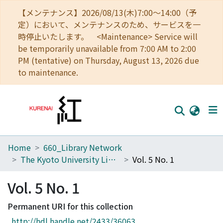
【メンテナンス】2026/08/13(木)7:00～14:00（予
定）において、メンテナンスのため、サービスを一
時停止いたします。 <Maintenance> Service will
be temporarily unavailable from 7:00 AM to 2:00
PM (tentative) on Thursday, August 13, 2026 due
to maintenance.
Home
660_Library Network
Home
The Kyoto University Library Network Bulletin : Sei-shu
Vol. 5 No. 1
Communities
Vol. 5 No. 1
Browse
Permanent URI for this collection
Download Ranking
http://hdl.handle.net/2433/36063