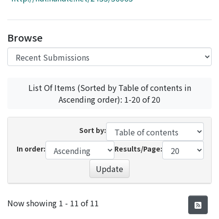
Access Statistics
Library Network
Browse
List Of Items (Sorted by Table of contents in
Ascending order): 1-20 of 20
Sort by:
In order:
Results/Page:
Update
Recent Submissions
Now showing
1 - 11 of 11