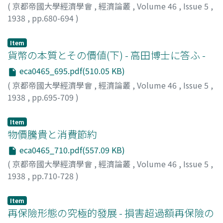
(
京都帝國大學經濟學會
,
經濟論叢
,
Volume 46
,
Issue 5
,
1938
,
pp.680-694
)
米田, 庄太郎
;
Yoneda, Shotaro
;
ヨネダ, ショウタロウ
Item
貨幣の本質とその價値(下) - 高田博士に答ふ -
eca0465_695.pdf(510.05 KB)
(
京都帝國大學經濟學會
,
經濟論叢
,
Volume 46
,
Issue 5
,
1938
,
pp.695-709
)
中山, 伊知郎
;
Nakayama, Ichiro
;
ナカヤマ, イチロウ
Item
物價騰貴と消費節約
eca0465_710.pdf(557.09 KB)
(
京都帝國大學經濟學會
,
經濟論叢
,
Volume 46
,
Issue 5
,
1938
,
pp.710-728
)
谷口, 吉彦
;
Taniguchi, Yoshihiko
;
タニグチ, ヨシヒコ
Item
再保險形態の究極的發展 - 損害超過額再保險の