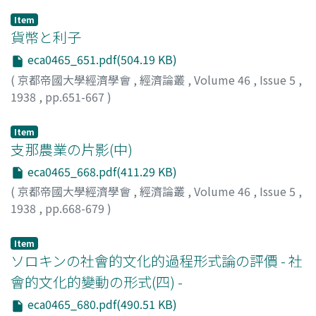
Item
貨幣と利子
eca0465_651.pdf(504.19 KB)
(
京都帝國大學經濟學會
,
經濟論叢
,
Volume 46
,
Issue 5
,
1938
,
pp.651-667
)
高田, 保馬
;
Takata, Yasuma
;
タカタ, ヤスマ
Item
支那農業の片影(中)
eca0465_668.pdf(411.29 KB)
(
京都帝國大學經濟學會
,
經濟論叢
,
Volume 46
,
Issue 5
,
1938
,
pp.668-679
)
財部, 靜治
;
Takarabe, Seiji
;
タカラベ, セイジ
Item
ソロキンの社會的文化的過程形式論の評價 - 社
會的文化的變動の形式(四) -
eca0465_680.pdf(490.51 KB)