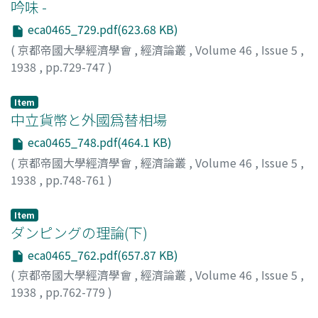
吟味 -
eca0465_729.pdf(623.68 KB)
(
京都帝國大學經濟學會
,
經濟論叢
,
Volume 46
,
Issue 5
,
1938
,
pp.729-747
)
佐波, 宣平
;
Sawa, Sempei
;
サワ, センペイ
Item
中立貨幣と外國爲替相場
eca0465_748.pdf(464.1 KB)
(
京都帝國大學經濟學會
,
經濟論叢
,
Volume 46
,
Issue 5
,
1938
,
pp.748-761
)
中谷, 實
;
Nakatani, Minoru
;
ナカタニ, ミノル
Item
ダンピングの理論(下)
eca0465_762.pdf(657.87 KB)
(
京都帝國大學經濟學會
,
經濟論叢
,
Volume 46
,
Issue 5
,
1938
,
pp.762-779
)
岡倉, 伯士
;
Okakura, Hakushi
;
オカクラ, ハクシ