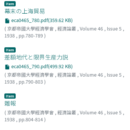
Item
幕末の上海貿易
eca0465_780.pdf(359.62 KB)
(
京都帝國大學經濟學會
,
經濟論叢
,
Volume 46
,
Issue 5
,
1938
,
pp.780-789
)
本庄, 榮治郎
;
Honjo, Eijiro
;
ホンジョウ, エイジロウ
Item
差額地代と限界生産力説
eca0465_790.pdf(499.92 KB)
(
京都帝國大學經濟學會
,
經濟論叢
,
Volume 46
,
Issue 5
,
1938
,
pp.790-803
)
上村, 鎭威
;
Uemura, Chini
;
ウエムラ, チンイ
Item
雜報
(
京都帝國大學經濟學會
,
經濟論叢
,
Volume 46
,
Issue 5
,
1938
,
pp.804-814
)