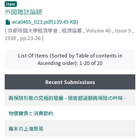
Item
外國雜誌論題
eca0465_023.pdf(139.45 KB)
(
京都帝國大學經濟學會
,
經濟論叢
,
Volume 46
,
Issue 5
,
1938
,
pp.23-26
)
List Of Items (Sorted by Table of contents in
Ascending order): 1-20 of 20
Recent Submissions
再保險形態の究極的發展 - 損害超過額再保險の吟味 -
物價騰貴と消費節約
幕末の上海貿易