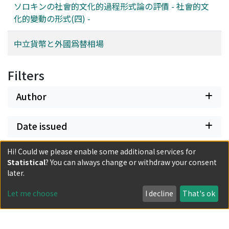
ソロキンの社會的文化的過程形式論の評價 - 社會的文
化的變動の形式(四) -
中立貨幣と外國爲替相場
Filters
Author
Date issued
Hi! Could we please enable some additional services for
Classification
Statistical
? You can always change or withdraw your consent
later.
Document Type
Let me choose
I decline
That's ok
Has files