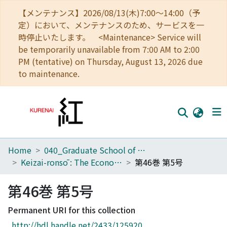
【メンテナンス】2026/08/13(木)7:00～14:00（予
定）において、メンテナンスのため、サービスを一
時停止いたします。 <Maintenance> Service will
be temporarily unavailable from 7:00 AM to 2:00
PM (tentative) on Thursday, August 13, 2026 due
to maintenance.
Home
040_Graduate School of Economics
Home
Keizai-ronsō : The Economic Review
第46巻 第5号
Communities
第46巻 第5号
Browse
Permanent URI for this collection
Download Ranking
http://hdl.handle.net/2433/125920