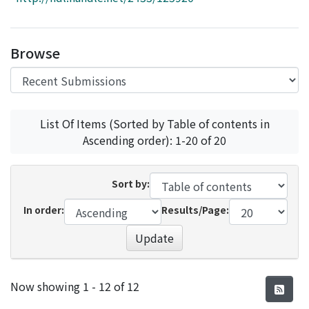
Access Statistics
Library Network
Browse
List Of Items (Sorted by Table of contents in
Ascending order): 1-20 of 20
Sort by:
In order:
Results/Page:
Update
Recent Submissions
Now showing
1 - 12 of 12