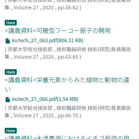
集
,
Volume 27
,
2020
,
pp.58-62
)
渡邉, 祐三
Item
<講義資料>可搬型フーコー振子の開発
kutech_27_063.pdf(806.31 KB)
(
京都大学総合技術部
,
技術職員研修 技術(研究)発表報告
集
,
Volume 27
,
2020
,
pp.63-65
)
髙橋, 輝雄
Item
<講義資料>栄養元素からみた植物と動物の違
い
kutech_27_066.pdf(1.54 MB)
(
京都大学総合技術部
,
技術職員研修 技術(研究)発表報告
集
,
Volume 27
,
2020
,
pp.66-70
)
間藤, 徹
Item
<講義資料>木津農場におけるイチゴ栽培の現