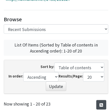
Access Statistics
Library Network
Browse
List Of Items (Sorted by Table of contents in
Ascending order): 1-20 of 20
Sort by:
In order:
Results/Page:
Update
Recent Submissions
Now showing
1 - 20 of 23