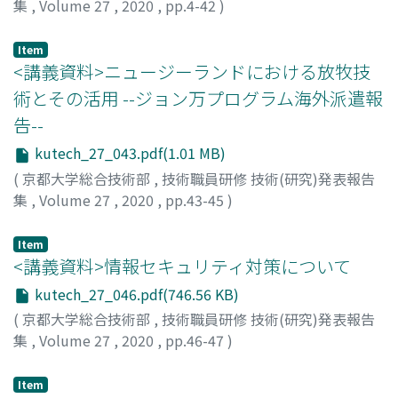
集
,
Volume 27
,
2020
,
pp.4-42
)
大嶋 正裕
Item
<講義資料>ニュージーランドにおける放牧技
術とその活用 --ジョン万プログラム海外派遣報
告--
kutech_27_043.pdf(1.01 MB)
(
京都大学総合技術部
,
技術職員研修 技術(研究)発表報告
集
,
Volume 27
,
2020
,
pp.43-45
)
糸山, 恵理奈
Item
<講義資料>情報セキュリティ対策について
kutech_27_046.pdf(746.56 KB)
(
京都大学総合技術部
,
技術職員研修 技術(研究)発表報告
集
,
Volume 27
,
2020
,
pp.46-47
)
戸田, 庸介
Item