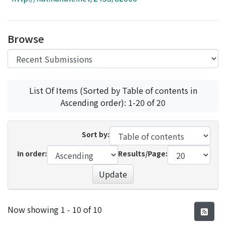
Access Statistics
Library Network
Browse
List Of Items (Sorted by Table of contents in
Ascending order): 1-20 of 20
Sort by:
In order:
Results/Page:
Update
Recent Submissions
Now showing
1 - 10 of 10