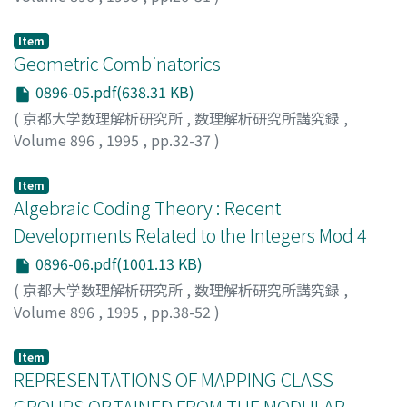
津島, 行男
;
Tsushima, Yukio
;
ツシマ, ユキオ
Item
Geometric Combinatorics
0896-05.pdf(638.31 KB)
(
京都大学数理解析研究所
,
数理解析研究所講究録
,
Volume 896
,
1995
,
pp.32-37
)
ASCHBACHER, MICHAEL
Item
Algebraic Coding Theory : Recent
Developments Related to the Integers Mod 4
0896-06.pdf(1001.13 KB)
(
京都大学数理解析研究所
,
数理解析研究所講究録
,
Volume 896
,
1995
,
pp.38-52
)
Sloane, N.J.A.
Item
REPRESENTATIONS OF MAPPING CLASS
GROUPS OBTAINED FROM THE MODULAR