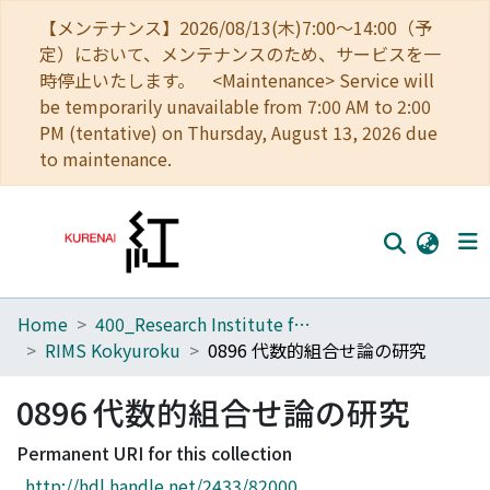
【メンテナンス】2026/08/13(木)7:00～14:00（予
定）において、メンテナンスのため、サービスを一
時停止いたします。 <Maintenance> Service will
be temporarily unavailable from 7:00 AM to 2:00
PM (tentative) on Thursday, August 13, 2026 due
to maintenance.
Home
400_Research Institute for Mathematical Sciences
Home
RIMS Kokyuroku
0896 代数的組合せ論の研究
Communities
0896 代数的組合せ論の研究
Browse
Permanent URI for this collection
Download Ranking
http://hdl.handle.net/2433/82000