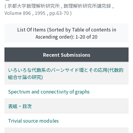
(
京都大学数理解析研究所
,
数理解析研究所講究録
,
Volume 896
,
1995
,
pp.63-70
)
小田, 文仁
;
吉田, 知行
;
Oda, Fumihito
;
Yoshida,
Tomoyuki
;
オダ, フミヒト
;
ヨシダ, トモユキ
List Of Items (Sorted by Table of contents in
Ascending order): 1-20 of 20
Recent Submissions
いろいろな代数系のバーンサイド環とその応用(代数的
組合せ論の研究)
Spectrum and connectivity of graphs
表紙・目次
Trivial source modules