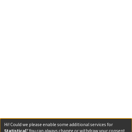
Hi! Could we please enable some additional services for
Statistical
? You can always change or withdraw your consent