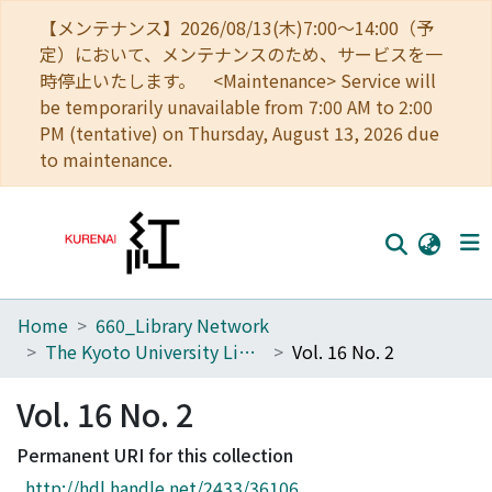
【メンテナンス】2026/08/13(木)7:00～14:00（予
定）において、メンテナンスのため、サービスを一
時停止いたします。 <Maintenance> Service will
be temporarily unavailable from 7:00 AM to 2:00
PM (tentative) on Thursday, August 13, 2026 due
to maintenance.
Home
660_Library Network
Home
The Kyoto University Library Network Bulletin : Sei-shu
Vol. 16 No. 2
Communities
Vol. 16 No. 2
Browse
Permanent URI for this collection
Download Ranking
http://hdl.handle.net/2433/36106