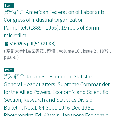
Item
資料紹介:American Federation of Labor anb
Congress of Industrial Organization
Pamphlets(1889 - 1955). 19 reels of 35mm
microfilm.
s160205.pdf(549.21 KB)
(
京都大学附属図書館
,
静脩
,
Volume 16
,
Issue 2
,
1979
,
pp.6-6
)
Item
資料紹介:Japanese Economic Statistics.
General Headquarters, Supreme Commander
for the Allied Powers, Economic and Scientific
Section, Research and Statistics Division.
Bulletin. Nos.1-64;Sept. 1946-Dec.1951.
Photoreprint. Ed. 68 vols. Japanese Economic