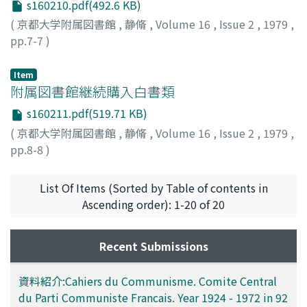
s160210.pdf(492.6 KB)
(
京都大学附属図書館
,
静脩
,
Volume 16
,
Issue 2
,
1979
,
pp.7-7
)
Item
附属図書館継続購入白書類
s160211.pdf(519.71 KB)
(
京都大学附属図書館
,
静脩
,
Volume 16
,
Issue 2
,
1979
,
pp.8-8
)
List Of Items (Sorted by Table of contents in
Ascending order): 1-20 of 20
Recent Submissions
資料紹介:Cahiers du Communisme. Comite Central
du Parti Communiste Francais. Year 1924 - 1972 in 92