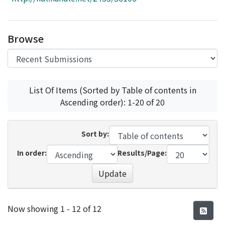
Access Statistics
Library Network
Browse
List Of Items (Sorted by Table of contents in
Ascending order): 1-20 of 20
Sort by:
In order:
Results/Page:
Update
Recent Submissions
Now showing
1 - 12 of 12