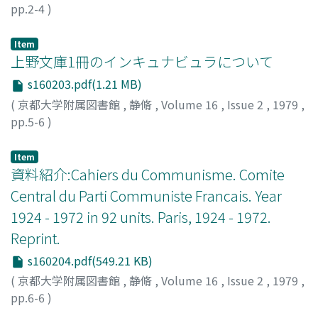
pp.2-4
)
林, 良平
;
Hayashi, Ryohei
;
ハヤシ, リョウヘイ
Item
上野文庫1冊のインキュナビュラについて
s160203.pdf(1.21 MB)
(
京都大学附属図書館
,
静脩
,
Volume 16
,
Issue 2
,
1979
,
pp.5-6
)
高橋, 俊哉
;
Takahashi, Toshiya
;
;
タカハシ, トシヤ
Item
資料紹介:Cahiers du Communisme. Comite
Central du Parti Communiste Francais. Year
1924 - 1972 in 92 units. Paris, 1924 - 1972.
Reprint.
s160204.pdf(549.21 KB)
(
京都大学附属図書館
,
静脩
,
Volume 16
,
Issue 2
,
1979
,
pp.6-6
)