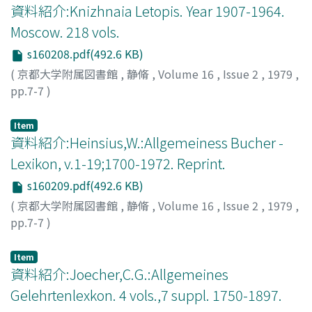
資料紹介:Knizhnaia Letopis. Year 1907-1964.
Moscow. 218 vols.
s160208.pdf(492.6 KB)
(
京都大学附属図書館
,
静脩
,
Volume 16
,
Issue 2
,
1979
,
pp.7-7
)
Item
資料紹介:Heinsius,W.:Allgemeiness Bucher -
Lexikon, v.1-19;1700-1972. Reprint.
s160209.pdf(492.6 KB)
(
京都大学附属図書館
,
静脩
,
Volume 16
,
Issue 2
,
1979
,
pp.7-7
)
Item
資料紹介:Joecher,C.G.:Allgemeines
Gelehrtenlexkon. 4 vols.,7 suppl. 1750-1897.