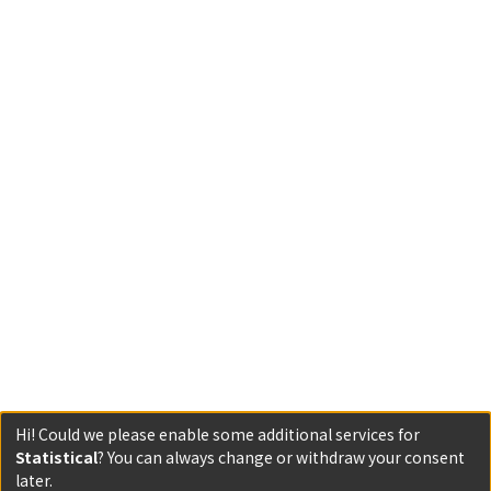
Hi! Could we please enable some additional services for
Statistical
? You can always change or withdraw your consent
Powered by DSpace and JAIRO Crawler-List
later.