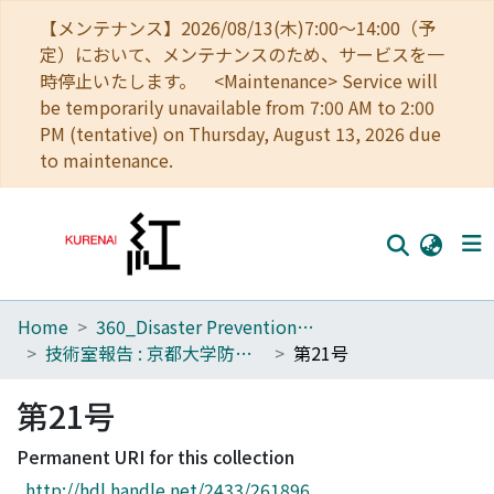
【メンテナンス】2026/08/13(木)7:00～14:00（予
定）において、メンテナンスのため、サービスを一
時停止いたします。 <Maintenance> Service will
be temporarily unavailable from 7:00 AM to 2:00
PM (tentative) on Thursday, August 13, 2026 due
to maintenance.
Home
360_Disaster Prevention Research Institute
Home
技術室報告 : 京都大学防災研究所
第21号
Communities
第21号
Browse
Permanent URI for this collection
Download Ranking
http://hdl.handle.net/2433/261896