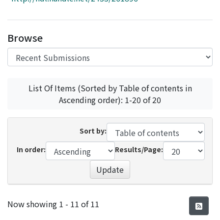
Access Statistics
Library Network
Browse
List Of Items (Sorted by Table of contents in
Ascending order): 1-20 of 20
Sort by:
In order:
Results/Page:
Update
Recent Submissions
Now showing
1 - 11 of 11