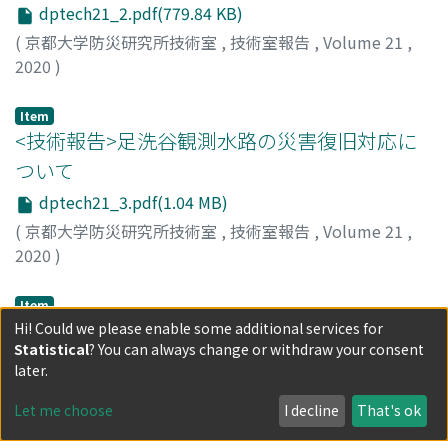
dptech21_2.pdf(779.84 KB)
(
京都大学防災研究所技術室
,
技術室報告
,
Volume 21
,
2020
)
久保, 輝広
Item
<技術報告>足洗谷観測水路の災害復旧対応に
ついて
dptech21_3.pdf(1.04 MB)
(
京都大学防災研究所技術室
,
技術室報告
,
Volume 21
,
2020
)
市田, 児太朗
Item
<技術報告>観測点情報の整理
Hi! Could we please enable some additional services for
Statistical
? You can always change or withdraw your consent
dptech21_4.pdf(213.81 KB)
later.
(
京都大学防災研究所技術室
,
技術室報告
,
Volume 21
,
Let me choose
I decline
That's ok
2020
)
小松, 信太郎