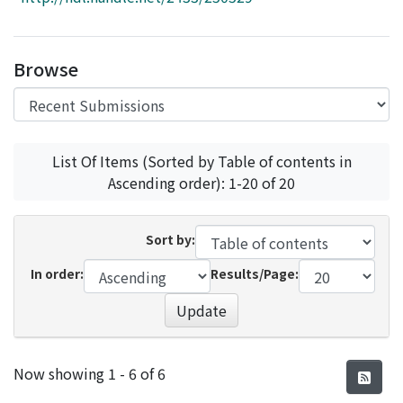
Access Statistics
Library Network
Browse
List Of Items (Sorted by Table of contents in
Ascending order): 1-20 of 20
Sort by:
In order:
Results/Page:
Update
Recent Submissions
Now showing
1 - 6 of 6