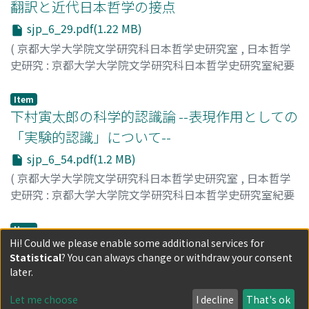
翻訳と近代日本哲学の接点
sjp_6_29.pdf(1.22 MB)
(
京都大学大学院文学研究科日本哲学史研究室
,
日本哲学
史研究 : 京都大学大学院文学研究科日本哲学史研究室紀要
,
Volume 6
,
2009
,
pp.29-53
)
上原, 麻有子
;
UEHARA, Mayuko
;
ウエハラ, マユコ
Item
下村寅太郎の科学的認識論 --表現作用としての
「実験的認識」について--
sjp_6_54.pdf(1.2 MB)
(
京都大学大学院文学研究科日本哲学史研究室
,
日本哲学
史研究 : 京都大学大学院文学研究科日本哲学史研究室紀要
,
Volume 6
,
2009
,
pp.54-77
)
城阪, 真治
;
SHIROSAKA, Shinji
;
シロサカ, シンジ
Item
Hi! Could we please enable some additional services for
中期西田哲学における質料概念の意義
Statistical
? You can always change or withdraw your consent
sjp_6_78.pdf(1.54 MB)
later.
(
京都大学大学院文学研究科日本哲学史研究室
,
日本哲学
Let me choose
I decline
That's ok
史研究 : 京都大学大学院文学研究科日本哲学史研究室紀要