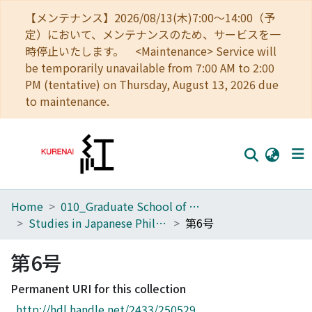
【メンテナンス】2026/08/13(木)7:00～14:00（予
定）において、メンテナンスのため、サービスを一
時停止いたします。 <Maintenance> Service will
be temporarily unavailable from 7:00 AM to 2:00
PM (tentative) on Thursday, August 13, 2026 due
to maintenance.
Home
010_Graduate School of Letters
Home
Studies in Japanese Philosophy : Nihon Tetsugakushi Kenkyu
第6号
Communities
第6号
Browse
Permanent URI for this collection
Download Ranking
http://hdl.handle.net/2433/250529