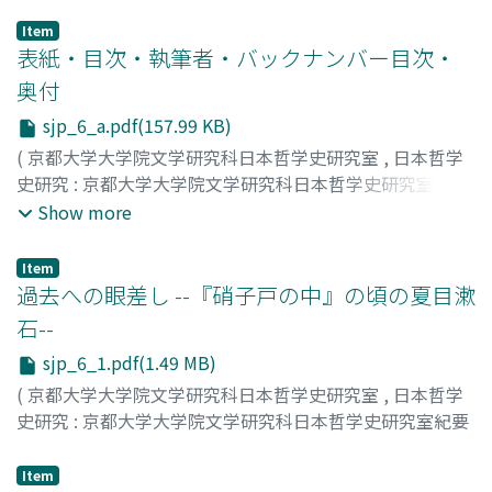
Item
表紙・目次・執筆者・バックナンバー目次・
奥付
sjp_6_a.pdf(157.99 KB)
(
京都大学大学院文学研究科日本哲学史研究室
,
日本哲学
史研究 : 京都大学大学院文学研究科日本哲学史研究室紀要
,
Volume 6
,
2009
)
Show more
Item
過去への眼差し --『硝子戸の中』の頃の夏目漱
石--
sjp_6_1.pdf(1.49 MB)
(
京都大学大学院文学研究科日本哲学史研究室
,
日本哲学
史研究 : 京都大学大学院文学研究科日本哲学史研究室紀要
,
Volume 6
,
2009
,
pp.1-28
)
伊藤, 徹
;
ITŌ, Tōru
;
イトウ, トオル
Item