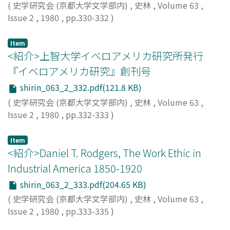
(
史学研究会 (京都大学文学部内)
,
史林
,
Volume 63
,
Issue 2
,
1980
,
pp.330-332
)
南川, 高志
Item
<紹介>上智大学イベロアメリカ研究所発行
『イベロアメリカ研究』創刊号
shirin_063_2_332.pdf(121.8 KB)
(
史学研究会 (京都大学文学部内)
,
史林
,
Volume 63
,
Issue 2
,
1980
,
pp.332-333
)
青木, 芳夫
Item
<紹介>Daniel T. Rodgers, The Work Ethic in
Industrial America 1850-1920
shirin_063_2_333.pdf(204.65 KB)
(
史学研究会 (京都大学文学部内)
,
史林
,
Volume 63
,
Issue 2
,
1980
,
pp.333-335
)
竹田, 有