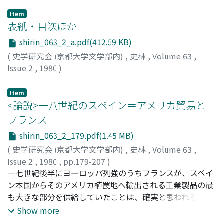
Item
表紙・目次ほか
shirin_063_2_a.pdf(412.59 KB)
(
史学研究会 (京都大学文学部内)
,
史林
,
Volume 63
,
Issue 2
,
1980
)
Item
<論説>一八世紀のスペイン＝アメリカ貿易と
フランス
shirin_063_2_179.pdf(1.45 MB)
(
史学研究会 (京都大学文学部内)
,
史林
,
Volume 63
,
Issue 2
,
1980
,
pp.179-207
)
服部, 春彦
一七世紀後半にヨーロッパ列強のうちフランスが、スペイ
;
Hattori, Haruhiko
;
ハットリ, ハルヒコ
ン本国からそのアメリカ植罠地へ輸出される工業製品の最
も大きな部分を供給していたことは、確実と思われるが、
このスペイン＝アメリカ貿易に占めるフランスの地位は一
Show more
八世紀の間にどのように変化したであろうか。筆者は一八