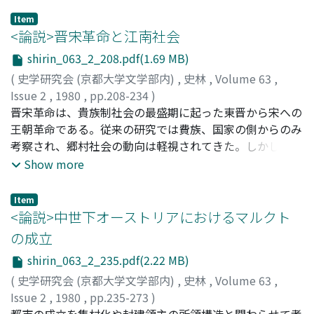
世紀のフランス＝スペイン本国間の貿易の動きを同時期の
Item
スペイン本国＝アメリカ間貿易の動きと比較対照した結
<論説>晋宋革命と江南社会
果、つぎの事実を確認することができた。すなわち、スペ
shirin_063_2_208.pdf(1.69 MB)
インのアメリカ向け輸出は一七一〇年代から九〇年代初め
(
史学研究会 (京都大学文学部内)
,
史林
,
Volume 63
,
まで基本的趨勢として拡大をつづけたこと、これに対して
Issue 2
,
1980
,
pp.208-234
)
フランスのスペイン本国向け輸出は、一七五〇年代半ばま
葭森, 健介
晋宋革命は、貴族制社会の最盛期に起った東晋から宋への
;
Yoshimori, Kensuke
;
ヨシモリ, ケンスケ
ではスペインのアメリカ向け輸出とほぼ並行して拡大して
王朝革命である。従来の研究では費族、国家の側からのみ
いるが、六〇年代以降明確に伸び悩みあるいは収縮を示
考察され、郷村社会の動向は軽視されてきた。しかしなが
し、とくに七〇年代末～八○年代にはアメリカ向け輸出の
ら、この革命における郷村社会の役割は重要であった。東
Show more
主体をなす繊維製品、わけても麻織物の輸出が激減をみた
晋末、国家権力を利用した司馬道子等一部北人費族の私的
こと、である。これらの事実から、フランスは五〇年代半
収奪に対する郷村社会の不満は頂点に達していた。その結
ばまではスペイン＝アメリカ貿易において支配的地位を占
Item
果郷村社会から起ったのが孫恩・蘆循の乱である。この状
<論説>中世下オーストリアにおけるマルクト
めつづけていたが、六〇年代以降、とりわけ七〇年代末～
況に対し改革を図った北人貴族の王恭や軍閥の桓玄は、郷
八○年代にはその比重を大きく低下させるにいたった、と
の成立
村社会の不満を解決できず、郷村社会の支持を失った結果
考えることができよう。
shirin_063_2_235.pdf(2.22 MB)
失敗した。これに比べ、一寒門武人であった劉裕は、土断
を中心とする郷村社会安定策を推進し、郷村社会をリード
(
史学研究会 (京都大学文学部内)
,
史林
,
Volume 63
,
する南人土蒙の支持を受けて、王朝革命を成し遂げた。す
Issue 2
,
1980
,
pp.235-273
)
なわち、郷村社会こそ晋宋革命を動かし、南朝的皇帝権を
服部, 良久
都市の成立を集村化や封建領主の所領構造と関わらせて考
;
Hattori, Yoshihisa
;
ハットリ, ヨシヒサ