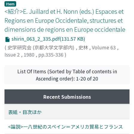
Item
<紹介>E. Juillard et H. Nonn (eds.) Espaces et
Regions en Europe Occidentale, structures et
dimensions de regions en Europe occidentale
shirin_063_2_335.pdf(131.57 KB)
(
史学研究会 (京都大学文学部内)
,
史林
,
Volume 63
,
Issue 2
,
1980
,
pp.335-336
)
西村, 孝彦
List Of Items (Sorted by Table of contents in
Ascending order): 1-20 of 20
Recent Submissions
表紙・目次ほか
<論説>一八世紀のスペイン＝アメリカ貿易とフランス