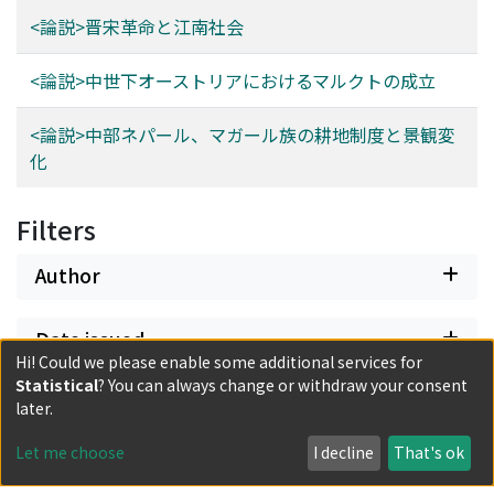
<論説>晋宋革命と江南社会
<論説>中世下オーストリアにおけるマルクトの成立
<論説>中部ネパール、マガール族の耕地制度と景観変
化
Filters
Author
Date issued
Hi! Could we please enable some additional services for
Statistical
? You can always change or withdraw your consent
Classification
later.
Let me choose
I decline
That's ok
Document Type