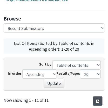
Access Statistics
Library Network
Browse
List Of Items (Sorted by Table of contents in
Ascending order): 1-20 of 20
Sort by:
In order:
Results/Page:
Update
Recent Submissions
Now showing
1 - 11 of 11