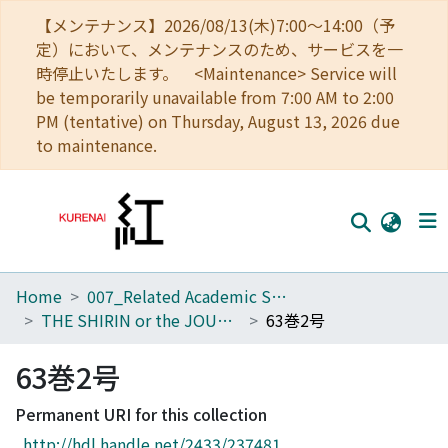
【メンテナンス】2026/08/13(木)7:00～14:00（予
定）において、メンテナンスのため、サービスを一
時停止いたします。 <Maintenance> Service will
be temporarily unavailable from 7:00 AM to 2:00
PM (tentative) on Thursday, August 13, 2026 due
to maintenance.
Home
007_Related Academic Societies
Home
THE SHIRIN or the JOURNAL OF HISTORY
63巻2号
Communities
63巻2号
Browse
Permanent URI for this collection
Download Ranking
http://hdl.handle.net/2433/237481