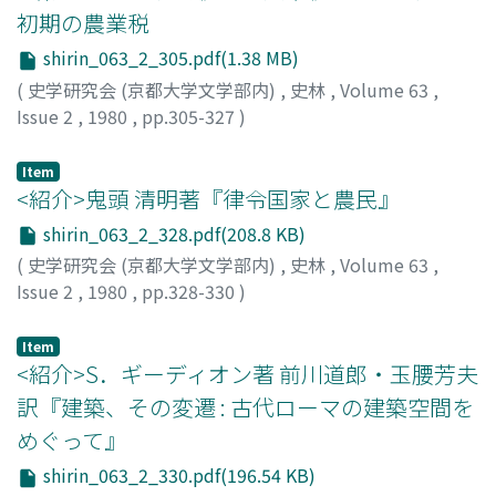
が、この制度ではコルとなっている耕地のファントへの編
初期の農業税
入、あるいはその逆が耕地の所有者の意向によって自由に
shirin_063_2_305.pdf(1.38 MB)
おこなうことができる。また各ファントでの輪作はその立
地する高度帯の気候条件との関係できめられ一律なもので
(
史学研究会 (京都大学文学部内)
,
史林
,
Volume 63
,
はない。この制度のもつ以上のような柔軟性は、過去数十
Issue 2
,
1980
,
pp.305-327
)
年間の急激な人口増加にともなって拡大した耕地を秩序づ
梶川, 伸一
けるうえで大きな役割をはたした。さらに、現在進行して
Item
いる、過放牧によるいちじるしい森林破壊は、この制度の
<紹介>鬼頭 清明著『律令国家と農民』
もとで、穀物生産が家畜飼養に優先されていることにもよ
shirin_063_2_328.pdf(208.8 KB)
ることがあきらかになった。
(
史学研究会 (京都大学文学部内)
,
史林
,
Volume 63
,
Issue 2
,
1980
,
pp.328-330
)
西山, 良平
Item
<紹介>S．ギーディオン著 前川道郎・玉腰芳夫
訳『建築、その変遷 : 古代ローマの建築空間を
めぐって』
shirin_063_2_330.pdf(196.54 KB)