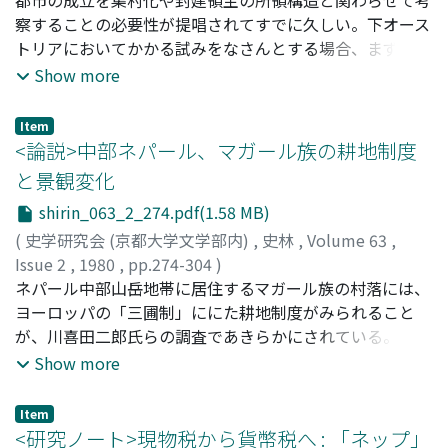
生み出した原動力であり、ここに見られる南人土豪の活躍
察することの必要性が提唱されてすでに久しい。下オース
は寒門寒人の政界進出の先蹤となるものであろう。
トリアにおいてかかる試みをなさんとする場合、まずマル
クトに視点を定めるのが生産的である。中世末に二〇〇余
Show more
りを数えた当地方のマルクトは、領主のパトリモニアール
な支配下にあって、そのヘルシャフトの基盤をもなした市
Item
場集落である。それだけに、その成立と発展は都市以上
<論説>中部ネパール、マガール族の耕地制度
に、農村社会の発展とこれに対応した領主の所領経営の変
と景観変化
質に強く規定されたものであった。本稿では、さしあたっ
shirin_063_2_274.pdf(1.58 MB)
てゲマインデとしての側面を捨象し、ひとつの市場集落と
してのマルクトが下オーストリア農村社会の中から如何に
(
史学研究会 (京都大学文学部内)
,
史林
,
Volume 63
,
して成立し、また領主の支配構造に如何なる影響を与えた
Issue 2
,
1980
,
pp.274-304
)
のか、という論点を中心にして考察を進める。そして当地
小林, 茂
ネパール中部山岳地帯に居住するマガール族の村落には、
;
Kobayashi, Shigeru
;
コバヤシ, シゲル
方におけるブルクの意義を踏まえ、ブルクを中心とした集
ヨーロッパの「三圃制」ににた耕地制度がみられること
落形成史のうちに、マルクトの成立をも位置づけんとす
が、川喜田二郎氏らの調査であきらかにされている。同じ
る。
くカリガンダキ支谷のシ－カ谷で調査をおこなう機会をあ
Show more
たえられた筆者は、この制度と景観変化との関係をおもに
検討し、以下の結果をえた。柵垣でかこまれた耕地は、フ
Item
ァント (耕区または耕圃) とコル (個人耕地) にわかれる
<研究ノート>現物税から貨幣税へ : 「ネップ」