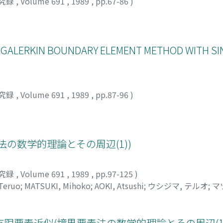
究録
,
Volume 691
,
1989
,
pp.67-86
)
F GALERKIN BOUNDARY ELEMENT METHOD WITH SI
究録
,
Volume 691
,
1989
,
pp.87-96
)
の数学的理論とその周辺(1))
究録
,
Volume 691
,
1989
,
pp.97-125
)
Teruo
;
MATSUKI, Mihoko
;
AOKI, Atsushi
;
ウシジマ, テルオ
;
マ
限要素近似(境界要素法の数学的理論とその周辺(1)