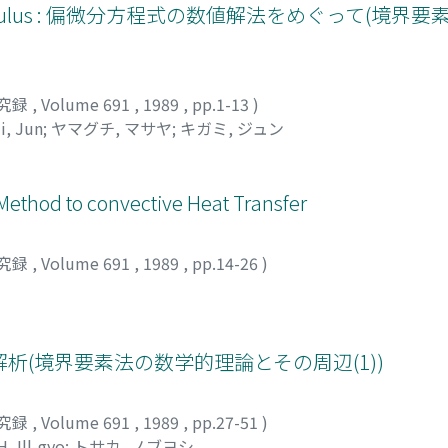
alculus : 偏微分方程式の数値解法をめぐって(境界
究録
,
Volume 691
,
1989
,
pp.1-13
)
i, Jun
;
ヤマグチ, マサヤ
;
キガミ, ジュン
Method to convective Heat Transfer
究録
,
Volume 691
,
1989
,
pp.14-26
)
(境界要素法の数学的理論とその周辺(1))
究録
,
Volume 691
,
1989
,
pp.27-51
)
, Ill-gyo
;
トサカ, ノブヨシ