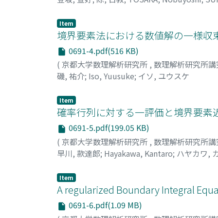
Item
境界要素法における数値解の一様収束
0691-4.pdf(516 KB)
(
京都大学数理解析研究所
,
数理解析研究所講
磯, 祐介
;
Iso, Yuusuke
;
イソ, ユウスケ
Item
確率行列に対する一評価と境界要素近
0691-5.pdf(199.05 KB)
(
京都大学数理解析研究所
,
数理解析研究所講
早川, 款達郎
;
Hayakawa, Kantaro
;
ハヤカワ, 
Item
A regularized Boundary Integral Equ
0691-6.pdf(1.09 MB)