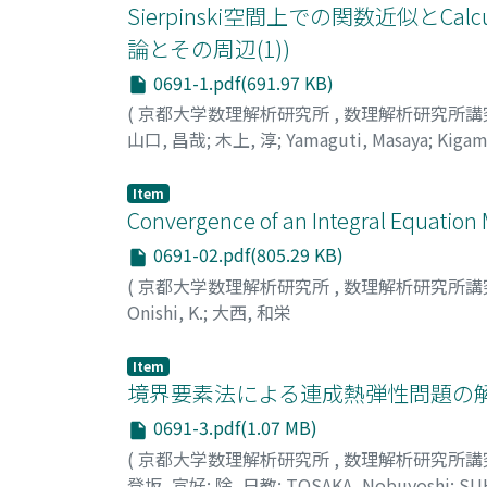
Sierpinski空間上での関数近似とC
論とその周辺(1))
0691-1.pdf(691.97 KB)
(
京都大学数理解析研究所
,
数理解析研究所講
山口, 昌哉
;
木上, 淳
;
Yamaguti, Masaya
;
Kigam
Item
Convergence of an Integral Equation 
0691-02.pdf(805.29 KB)
(
京都大学数理解析研究所
,
数理解析研究所講
Onishi, K.
;
大西, 和栄
Item
境界要素法による連成熱弾性問題の解析
0691-3.pdf(1.07 MB)
(
京都大学数理解析研究所
,
数理解析研究所講
登坂, 宣好
;
除, 日教
;
TOSAKA, Nobuyoshi
;
SUH