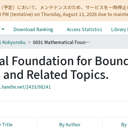
:00（予定）において、メンテナンスのため、サービスを一時停止いたします。 
0 PM (tentative) on Thursday, August 13, 2026 due to maint
e
Download Ranking
Access Statistics
Library
S Kokyuroku
0691 Mathematical Foundation for Boundary Element Methods and Related Topics.
al Foundation for Boun
and Related Topics.
l.handle.net/2433/98241
 Title
By Author
By 