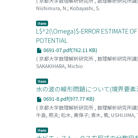
(
京都大学数理解析研究所
,
数理解析研究所講
Nishimura, N.
;
Kobayashi, S.
Item
L$^2(\Omega)$-ERROR ESTIMATE O
POTENTIAL
0691-07.pdf(762.11 KB)
(
京都大学数理解析研究所
,
数理解析研究所講
SAKAKIHARA, Michio
Item
水の波の線形問題について(境界要素法
0691-8.pdf(977.77 KB)
(
京都大学数理解析研究所
,
数理解析研究所講
牛島, 照夫
;
松木, 美保子
;
青木, 篤
;
USHIJIMA, 
キ, アツシ
Item
ナビエ・ストークス方程式の分数段有