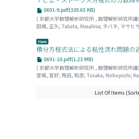
0691-9.pdf(339.65 KB)
(
京都大学数理解析研究所
,
数理解析研究所講
田端, 正久
;
Tabata, Masahisa
;
タバタ, マサヒ
Item
積分方程式法による粘性流れ問題の近
0691-10.pdf(1.23 MB)
(
京都大学数理解析研究所
,
数理解析研究所講
登坂, 宣好
;
角田, 和彦
;
Tosaka, Nobuyoshi
;
Ka
List Of Items (Sort