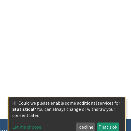
Hi! Could we please enable some additional services for
Statistical
? You can always change or withdraw your
consent later.
Let me choose
I decline
That's ok