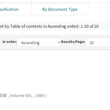
ssification
By Document Type
ed by Table of contents in Ascending order): 1-20 of 20
In order:
Results/Page:
究録
,
Volume 691
,
1989
)