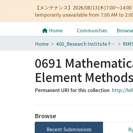
【メンテナンス】2026/08/13(木)7:00～14
temporarily unavailable from 7:00 AM to 2:0
Home
Communities
Brows
Home
400_Research Institute for Mathematical Sciences
RIM
0691 Mathematic
Element Methods 
Permanent URI for this collection
http://hd
Browse
Recent Submissions
By