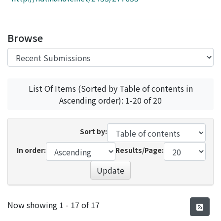
Access Statistics
Library Network
Browse
List Of Items (Sorted by Table of contents in
Ascending order): 1-20 of 20
Sort by:
In order:
Results/Page:
Update
Recent Submissions
Now showing
1 - 17 of 17