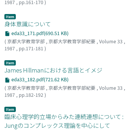
1987
,
pp.161-170
)
山, 祐嗣
;
YAMA, Hiroshi
;
ヤマ, ヒロシ
Item
身体意識について
eda33_171.pdf(690.51 KB)
(
京都大学教育学部
,
京都大学教育学部紀要
,
Volume 33
,
1987
,
pp.171-181
)
小野, 国子
;
ONO, Kuniko
;
オノ, クニコ
Item
James Hillmanにおける言語とイメジ
eda33_182.pdf(721.62 KB)
(
京都大学教育学部
,
京都大学教育学部紀要
,
Volume 33
,
1987
,
pp.182-192
)
濱野, 清志
;
HAMANO, Kiyoshi
;
ハマノ, キヨシ
Item
臨床心理学的立場からみた連続連想について :
Jungのコンプレックス理論を中心にして