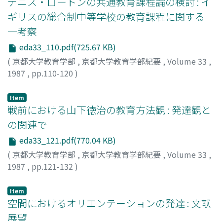
デニス・ロートンの共通教育課程論の検討 : イ
ギリスの総合制中等学校の教育課程に関する
一考察
eda33_110.pdf(725.67 KB)
(
京都大学教育学部
,
京都大学教育学部紀要
,
Volume 33
,
1987
,
pp.110-120
)
鋒山, 泰弘
;
HOKOYAMA, Yasuhiro
;
ホコヤマ, ヤスヒロ
Item
戦前における山下徳治の教育方法観 : 発達観と
の関連で
eda33_121.pdf(770.04 KB)
(
京都大学教育学部
,
京都大学教育学部紀要
,
Volume 33
,
1987
,
pp.121-132
)
山根, 俊喜
;
YAMANE, Toshiki
;
ヤマネ, トシキ
Item
空間におけるオリエンテーションの発達 : 文献
展望