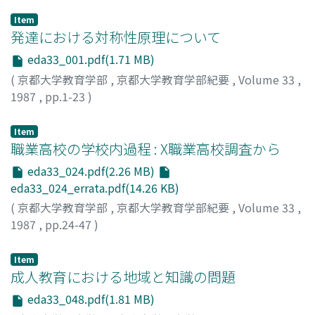
Item
発達における対称性原理について
eda33_001.pdf(1.71 MB)
(
京都大学教育学部
,
京都大学教育学部紀要
,
Volume 33
,
1987
,
pp.1-23
)
田中, 昌人
;
TANAKA, Masato
;
タナカ, マサト
Item
職業高校の学校内過程 : X職業高校調査から
eda33_024.pdf(2.26 MB)
eda33_024_errata.pdf(14.26 KB)
(
京都大学教育学部
,
京都大学教育学部紀要
,
Volume 33
,
1987
,
pp.24-47
)
竹内, 洋
;
TAKEUCHI, Yō
;
タケウチ, ヨウ
Item
成人教育における地域と知識の問題
eda33_048.pdf(1.81 MB)