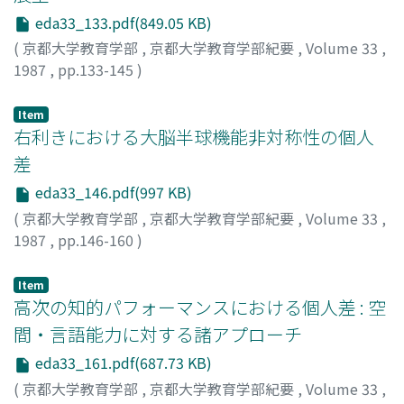
eda33_133.pdf(849.05 KB)
(
京都大学教育学部
,
京都大学教育学部紀要
,
Volume 33
,
1987
,
pp.133-145
)
竹内, 謙彰
;
TAKEUCHI, Yoshiaki
;
タケウチ, ヨシアキ
Item
右利きにおける大脳半球機能非対称性の個人
差
eda33_146.pdf(997 KB)
(
京都大学教育学部
,
京都大学教育学部紀要
,
Volume 33
,
1987
,
pp.146-160
)
三浦, 正樹
;
MIURA, Masaki
;
ミウラ, マサキ
Item
高次の知的パフォーマンスにおける個人差 : 空
間・言語能力に対する諸アプローチ
eda33_161.pdf(687.73 KB)
(
京都大学教育学部
,
京都大学教育学部紀要
,
Volume 33
,