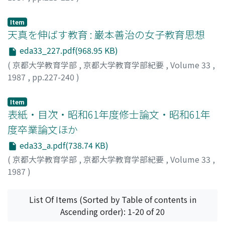
宮嶋, 秀光
;
MIYAJIMA, Hidemitsu
;
ミヤジマ, ヒデミツ
Item
天真を伸ばす教育 : 巌本善治の女子教育思想
eda33_227.pdf(968.95 KB)
(
京都大学教育学部
,
京都大学教育学部紀要
,
Volume 33
,
1987
,
pp.227-240
)
松井, 祐子
;
MATSUI, Yuko
;
マツイ, ユウコ
Item
表紙・目次・昭和61年度修士論文・昭和61年
度卒業論文ほか
eda33_a.pdf(738.74 KB)
(
京都大学教育学部
,
京都大学教育学部紀要
,
Volume 33
,
1987
)
List Of Items (Sorted by Table of contents in
Ascending order): 1-20 of 20