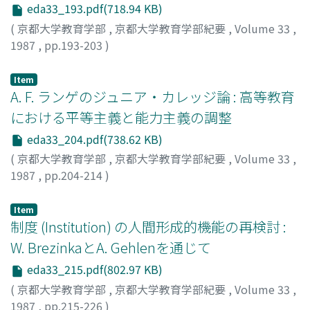
eda33_193.pdf(718.94 KB)
(
京都大学教育学部
,
京都大学教育学部紀要
,
Volume 33
,
1987
,
pp.193-203
)
山, 愛美
;
YAMA, Megumi
;
ヤマ, メグミ
Item
A. F. ランゲのジュニア・カレッジ論 : 高等教育
における平等主義と能力主義の調整
eda33_204.pdf(738.62 KB)
(
京都大学教育学部
,
京都大学教育学部紀要
,
Volume 33
,
1987
,
pp.204-214
)
井口, 千鶴
;
IGUCHI, Chizuru
;
イグチ, チズル
Item
制度 (Institution) の人間形成的機能の再検討 :
W. BrezinkaとA. Gehlenを通じて
eda33_215.pdf(802.97 KB)
(
京都大学教育学部
,
京都大学教育学部紀要
,
Volume 33
,
1987
,
pp.215-226
)