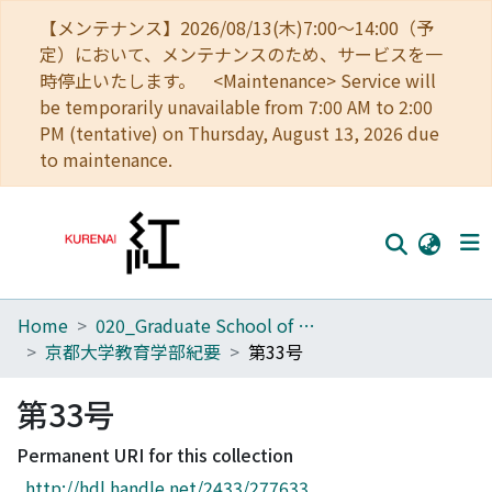
【メンテナンス】2026/08/13(木)7:00～14:00（予
定）において、メンテナンスのため、サービスを一
時停止いたします。 <Maintenance> Service will
be temporarily unavailable from 7:00 AM to 2:00
PM (tentative) on Thursday, August 13, 2026 due
to maintenance.
Home
020_Graduate School of Education
Home
京都大学教育学部紀要
第33号
Communities
第33号
Browse
Permanent URI for this collection
Download Ranking
http://hdl.handle.net/2433/277633