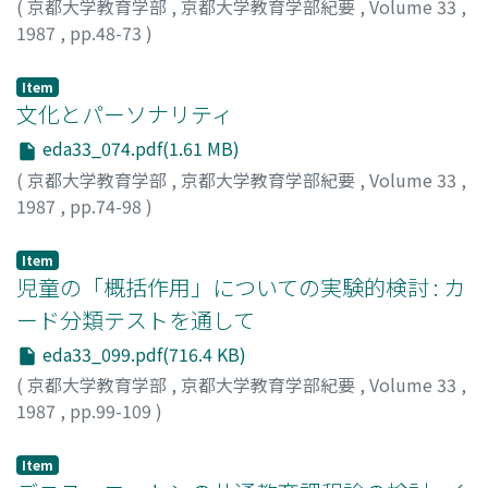
(
京都大学教育学部
,
京都大学教育学部紀要
,
Volume 33
,
1987
,
pp.48-73
)
上杉, 孝實
;
UESUGI, Takamichi
;
ウエスギ, タカミチ
Item
文化とパーソナリティ
eda33_074.pdf(1.61 MB)
(
京都大学教育学部
,
京都大学教育学部紀要
,
Volume 33
,
1987
,
pp.74-98
)
藤本, 浩之輔
;
FUJIMOTO, Kounosuke
;
フジモト, コウノス
ケ
Item
児童の「概括作用」についての実験的検討 : カ
ード分類テストを通して
eda33_099.pdf(716.4 KB)
(
京都大学教育学部
,
京都大学教育学部紀要
,
Volume 33
,
1987
,
pp.99-109
)
脇中, 起余子
;
WAKINAKA, Kiyoko
;
ワキナカ, キヨコ
Item