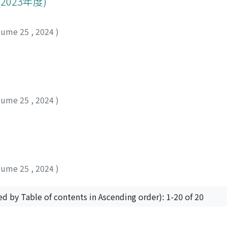
023年度)
lume 25
,
2024
)
lume 25
,
2024
)
lume 25
,
2024
)
ed by Table of contents in Ascending order): 1-20 of 20