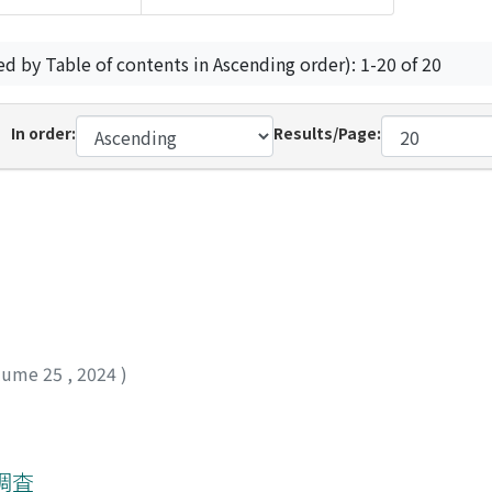
ed by Table of contents in Ascending order): 1-20 of 20
In order:
Results/Page:
lume 25
,
2024
)
調査