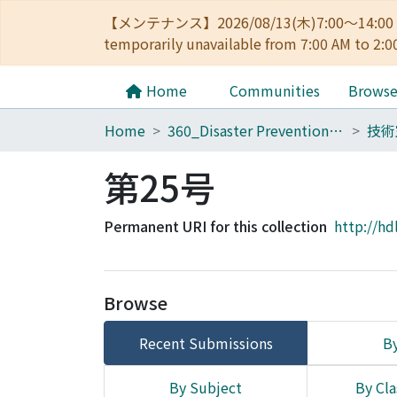
【メンテナンス】2026/08/13(木)7:00～14
temporarily unavailable from 7:00 AM to 2:0
Home
Communities
Brows
Home
360_Disaster Prevention Research Institute
第25号
Permanent URI for this collection
http://hd
Browse
Recent Submissions
By
By Subject
By Cla