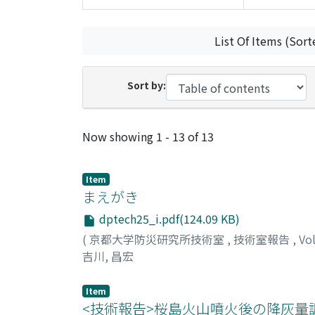
List Of Items (Sort
Sort by:
Recent Submissions
Now showing
1 - 13 of 13
Item
まえがき
dptech25_i.pdf(124.09 KB)
(
京都大学防災研究所技術室
,
技術室報告
,
Vo
吉川, 昌宏
Item
<技術報告>桜島⽕⼭噴⽕後の降灰量