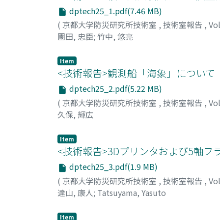
dptech25_1.pdf(7.46 MB)
(
京都大学防災研究所技術室
,
技術室報告
,
Vo
園田, 忠臣
;
竹中, 悠亮
Item
<技術報告>観測船「海象」について
dptech25_2.pdf(5.22 MB)
(
京都大学防災研究所技術室
,
技術室報告
,
Vo
久保, 輝広
Item
<技術報告>3Dプリンタおよび5軸
dptech25_3.pdf(1.9 MB)
(
京都大学防災研究所技術室
,
技術室報告
,
Vo
達山, 康人
;
Tatsuyama, Yasuto
Item