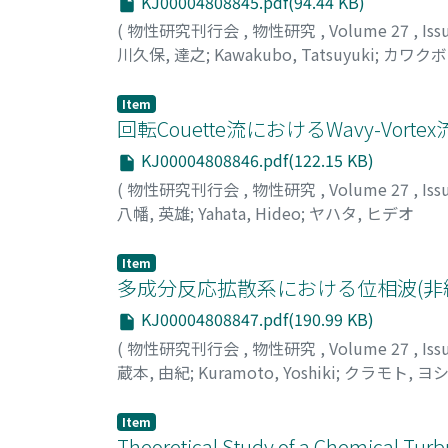
KJ00004808845.pdf(94.44 KB)
(
物性研究刊行会
,
物性研究
,
Volume 27
,
Iss
川久保, 達之
;
Kawakubo, Tatsuyuki
;
カワクボ
Item
回転Couette流におけるWavy-Vo
KJ00004808846.pdf(122.15 KB)
(
物性研究刊行会
,
物性研究
,
Volume 27
,
Iss
八幡, 英雄
;
Yahata, Hideo
;
ヤハタ, ヒデオ
Item
多成分反応拡散系における位相波(非
KJ00004808847.pdf(190.99 KB)
(
物性研究刊行会
,
物性研究
,
Volume 27
,
Iss
蔵本, 由紀
;
Kuramoto, Yoshiki
;
クラモト, ヨ
Item
Theoretical Study of a Chemical Tur