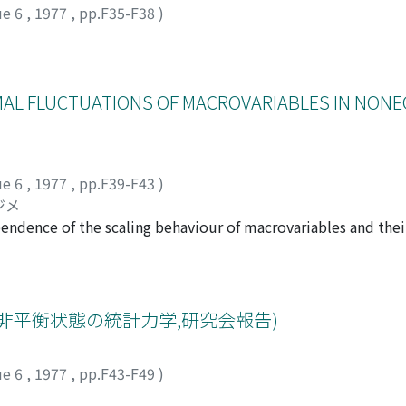
ue 6
,
1977
,
pp.F35-F38
)
MAL FLUCTUATIONS OF MACROVARIABLES IN NONE
ue 6
,
1977
,
pp.F39-F43
)
ジメ
endence of the scaling behaviour of macrovariables and their
librium systems is examined. It is found that there is a crit
 exhibit Gaussian-Markov behaviour, and below which the fl
非平衡状態の統計力学,研究会報告)
ue 6
,
1977
,
pp.F43-F49
)