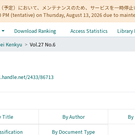
:00（予定）において、メンテナンスのため、サービスを一時停止いたします。 
0 PM (tentative) on Thursday, August 13, 2026 due to maint
e
Download Ranking
Access Statistics
Library
ei Kenkyu
Vol.27 No.6
l.handle.net/2433/86713
 Title
By Author
By 
ssification
By Document Type