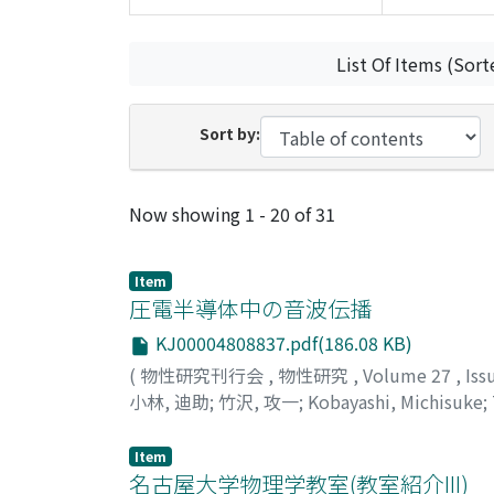
List Of Items (Sort
Sort by:
Recent Submissions
Now showing
1 - 20 of 31
Item
圧電半導体中の音波伝播
KJ00004808837.pdf(186.08 KB)
(
物性研究刊行会
,
物性研究
,
Volume 27
,
Iss
小林, 迪助
;
竹沢, 攻一
;
Kobayashi, Michisuke
;
Item
名古屋大学物理学教室(教室紹介III)