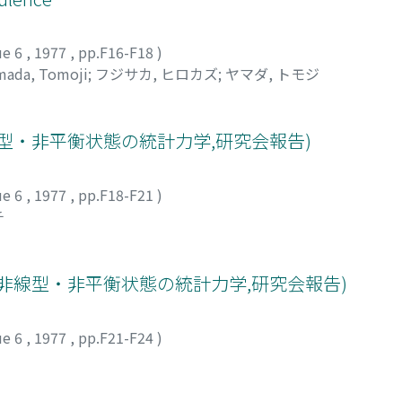
ue 6
,
1977
,
pp.F16-F18
)
mada, Tomoji
;
フジサカ, ヒロカズ
;
ヤマダ, トモジ
型・非平衡状態の統計力学,研究会報告)
ue 6
,
1977
,
pp.F18-F21
)
チ
lection(非線型・非平衡状態の統計力学,研究会報告)
ue 6
,
1977
,
pp.F21-F24
)