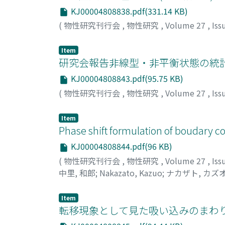
KJ00004808838.pdf(331.14 KB)
(
物性研究刊行会
,
物性研究
,
Volume 27
,
Iss
Item
研究会報告非線型・非平衡状態の統
KJ00004808843.pdf(95.75 KB)
(
物性研究刊行会
,
物性研究
,
Volume 27
,
Iss
Item
Phase shift formulation of boudary c
KJ00004808844.pdf(96 KB)
(
物性研究刊行会
,
物性研究
,
Volume 27
,
Iss
中里, 和郎
;
Nakazato, Kazuo
;
ナカザト, カズ
Item
転移現象として見た吸い込みのまわり