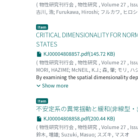
(
物性研究刊行会
,
物性研究
,
Volume 27
,
Iss
古川, 浩
;
Furukawa, Hiroshi
;
フルカワ, ヒロシ
Item
CRITICAL DIMENSIONALITY FOR NOR
STATES
KJ00004808857.pdf(145.72 KB)
(
物性研究刊行会
,
物性研究
,
Volume 27
,
Iss
MORI, HAZIME
;
McNEIL, K.J.
;
森, 肇
;
モリ, ハ
By examining the spatial dimensionality dep
condition for normal fluctuations in non-equi
Show more
above which the fluctuations are normal and
linear non-Gaussian.
Item
不安定系の異常揺動と緩和(非線型・
KJ00004808858.pdf(200.44 KB)
(
物性研究刊行会
,
物性研究
,
Volume 27
,
Iss
鈴木, 増雄
;
Suzuki, Masuo
;
スズキ, マスオ