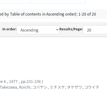
ed by Table of contents in Ascending order): 1-20 of 20
In order:
Results/Page:
ue 6
,
1977
,
pp.231-236
)
Takezawa, Koichi
;
コバヤシ, ミチスケ
;
タケザワ, コウイチ