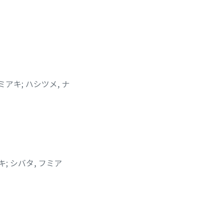
フミアキ
;
ハシツメ, ナ
キ
;
シバタ, フミア