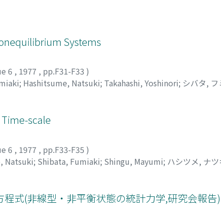
Nonequilibrium Systems
ue 6
,
1977
,
pp.F31-F33
)
miaki
;
Hashitsume, Natsuki
;
Takahashi, Yoshinori
;
シバタ, 
y Time-scale
ue 6
,
1977
,
pp.F33-F35
)
, Natsuki
;
Shibata, Fumiaki
;
Shingu, Mayumi
;
ハシツメ, ナツ
程式(非線型・非平衡状態の統計力学,研究会報告)