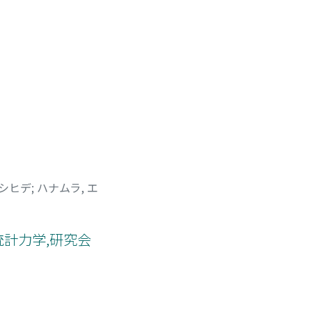
トシヒデ
;
ハナムラ, エ
統計力学,研究会