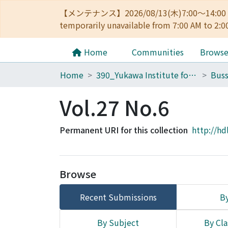
【メンテナンス】2026/08/13(木)7:00～14
temporarily unavailable from 7:00 AM to 2:0
Home
Communities
Brows
Home
390_Yukawa Institute for Theoretical Physics
Buss
Vol.27 No.6
Permanent URI for this collection
http://hd
Browse
Recent Submissions
By
By Subject
By Cla