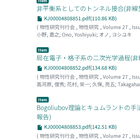
Item
非平衡系としてのトンネル接合(非線
KJ00004808851.pdf(110.86 KB)
(
物性研究刊行会
,
物性研究
,
Volume 27
,
Iss
小野, 嘉之
;
Ono, Yoshiyuki
;
オノ, ヨシユキ
Item
局在電子・格子系の二次光学過程(非
KJ00004808852.pdf(134.68 KB)
(
物性研究刊行会
,
物性研究
,
Volume 27
,
Iss
高河原, 俊秀
;
花村, 栄一
;
久保, 亮五
;
Takagahar
イイチ
;
クボ, リョウゴ
Item
Bogoliubov理論とキュムラン
報告)
KJ00004808853.pdf(142.51 KB)
(
物性研究刊行会
,
物性研究
,
Volume 27
,
Iss