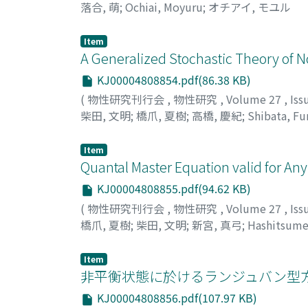
落合, 萌
;
Ochiai, Moyuru
;
オチアイ, モユル
Item
A Generalized Stochastic Theory of 
KJ00004808854.pdf(86.38 KB)
(
物性研究刊行会
,
物性研究
,
Volume 27
,
Iss
柴田, 文明
;
橋爪, 夏樹
;
高橋, 慶紀
;
Shibata, Fu
ツキ
;
タカハシ, ヨシノリ
Item
Quantal Master Equation valid for An
KJ00004808855.pdf(94.62 KB)
(
物性研究刊行会
,
物性研究
,
Volume 27
,
Iss
橋爪, 夏樹
;
柴田, 文明
;
新宮, 真弓
;
Hashitsume
キ
;
シングウ, マユミ
Item
非平衡状態に於けるランジュバン型方
KJ00004808856.pdf(107.97 KB)