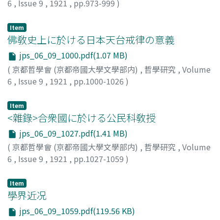
6
,
Issue 9
,
1921
,
pp.973-999
)
辻, 幸三郞
Item
佛敎史上に於ける日本天台戒律の意義
jps_06_09_1000.pdf(1.07 MB)
(
京都哲學會 (京都帝國大學文學部内)
,
哲學研究
,
Volume
6
,
Issue 9
,
1921
,
pp.1000-1026
)
宮城, 信雅
Item
<雜錄>合衆國に於ける公民科敎授
jps_06_09_1027.pdf(1.41 MB)
(
京都哲學會 (京都帝國大學文學部内)
,
哲學研究
,
Volume
6
,
Issue 9
,
1921
,
pp.1027-1059
)
伊藤, 猷典
Item
學界近况
jps_06_09_1059.pdf(119.56 KB)