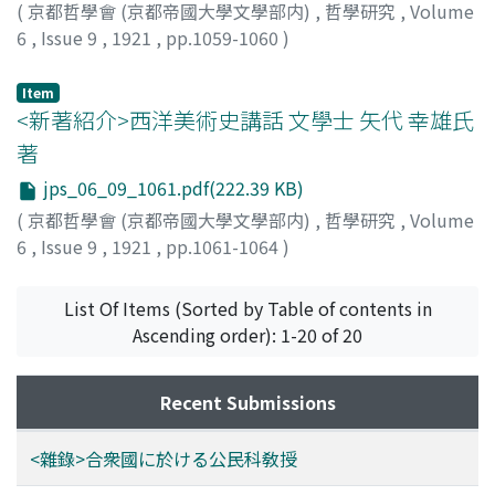
(
京都哲學會 (京都帝國大學文學部内)
,
哲學研究
,
Volume
6
,
Issue 9
,
1921
,
pp.1059-1060
)
Item
<新著紹介>西洋美術史講話 文學士 矢代 幸雄氏
著
jps_06_09_1061.pdf(222.39 KB)
(
京都哲學會 (京都帝國大學文學部内)
,
哲學研究
,
Volume
6
,
Issue 9
,
1921
,
pp.1061-1064
)
植田, 壽藏
List Of Items (Sorted by Table of contents in
Ascending order): 1-20 of 20
Recent Submissions
<雜錄>合衆國に於ける公民科敎授