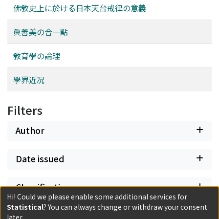
佛敎史上に於ける日本天台戒律の意義
眞善美の合一點
敎育學の論理
學界近况
Filters
Author
Date issued
Classification
Hi! Could we please enable some additional services for
Statistical
? You can always change or withdraw your consent
Document Type
later.