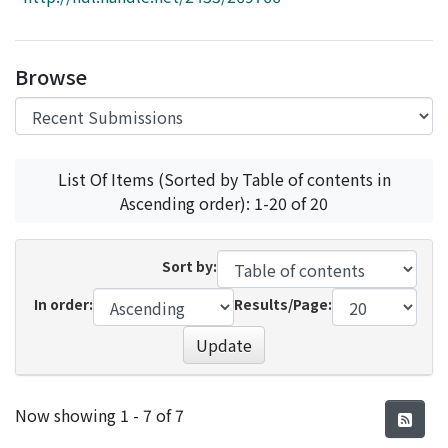
Access Statistics
Library Network
Browse
List Of Items (Sorted by Table of contents in
Ascending order): 1-20 of 20
Sort by:
In order:
Results/Page:
Update
Recent Submissions
Now showing
1 - 7 of 7