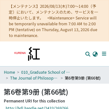
【メンテナンス】2026/08/13(木)7:00～14:00（予
定）において、メンテナンスのため、サービスを一
時停止いたします。 <Maintenance> Service will
be temporarily unavailable from 7:00 AM to 2:00
PM (tentative) on Thursday, August 13, 2026 due
to maintenance.
Home
010_Graduate School of Letters
Home
The Journal of Philosophical Studies
第6卷第9册 (第66號)
Communities
第6卷第9册 (第66號)
Browse
Permanent URI for this collection
Download Ranking
http://hdl.handle.net/2433/269766