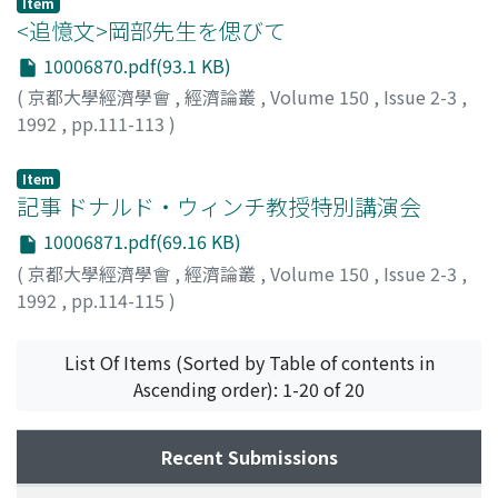
Item
<追憶文>岡部先生を偲びて
10006870.pdf(93.1 KB)
(
京都大學經濟學會
,
經濟論叢
,
Volume 150
,
Issue 2-3
,
1992
,
pp.111-113
)
中居, 文治
;
Nakai, Bunji
;
ナカイ, ブンジ
Item
記事 ドナルド・ウィンチ教授特別講演会
10006871.pdf(69.16 KB)
(
京都大學經濟學會
,
經濟論叢
,
Volume 150
,
Issue 2-3
,
1992
,
pp.114-115
)
八木, 紀一郎
;
山田, 晃嗣
;
Yagi, Kiichiro
;
Yamada, Koji
;
ヤ
ギ, キイチロウ
;
ヤマダ, コウジ
List Of Items (Sorted by Table of contents in
Ascending order): 1-20 of 20
Recent Submissions