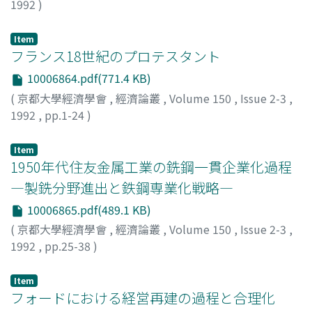
1992
)
Item
フランス18世紀のプロテスタント
10006864.pdf(771.4 KB)
(
京都大學經濟學會
,
經濟論叢
,
Volume 150
,
Issue 2-3
,
1992
,
pp.1-24
)
木崎, 喜代治
;
Kisaki, Kiyoji
;
キサキ, キヨジ
Item
1950年代住友金属工業の銑鋼一貫企業化過程
―製銑分野進出と鉄鋼専業化戦略―
10006865.pdf(489.1 KB)
(
京都大學經濟學會
,
經濟論叢
,
Volume 150
,
Issue 2-3
,
1992
,
pp.25-38
)
張, 紹喆
Item
フォードにおける経営再建の過程と合理化