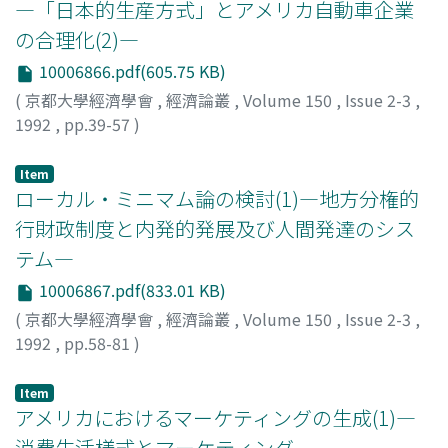
―「日本的生産方式」とアメリカ自動車企業
の合理化(2)―
10006866.pdf(605.75 KB)
(
京都大學經濟學會
,
經濟論叢
,
Volume 150
,
Issue 2-3
,
1992
,
pp.39-57
)
平野, 健
;
Hirano, Ken
;
ヒラノ, ケン
Item
ローカル・ミニマム論の検討(1)―地方分権的
行財政制度と内発的発展及び人間発達のシス
テム―
10006867.pdf(833.01 KB)
(
京都大學經濟學會
,
經濟論叢
,
Volume 150
,
Issue 2-3
,
1992
,
pp.58-81
)
李, 昌均
;
Lee, Chang Kyun
Item
アメリカにおけるマーケティングの生成(1)―
消費生活様式とマーケティング―