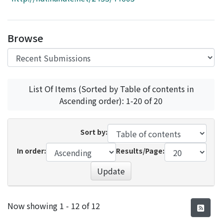
Access Statistics
Library Network
Browse
List Of Items (Sorted by Table of contents in
Ascending order): 1-20 of 20
Sort by:
In order:
Results/Page:
Update
Recent Submissions
Now showing
1 - 12 of 12