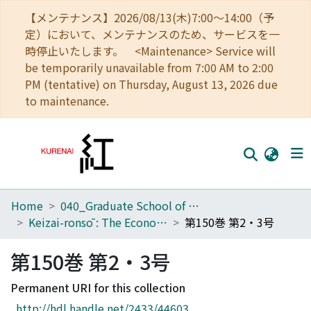
【メンテナンス】2026/08/13(木)7:00～14:00（予
定）において、メンテナンスのため、サービスを一
時停止いたします。 <Maintenance> Service will
be temporarily unavailable from 7:00 AM to 2:00
PM (tentative) on Thursday, August 13, 2026 due
to maintenance.
Home
040_Graduate School of Economics
Home
Keizai-ronsō : The Economic Review
第150巻 第2・3号
Communities
第150巻 第2・3号
Browse
Permanent URI for this collection
Download Ranking
http://hdl.handle.net/2433/44603