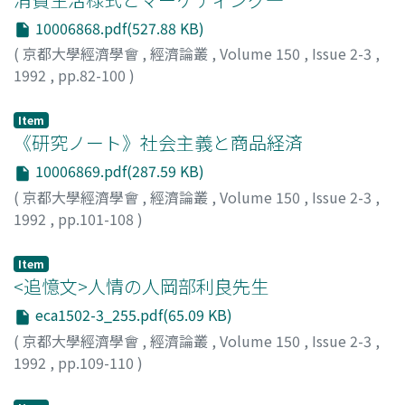
10006868.pdf(527.88 KB)
(
京都大學經濟學會
,
經濟論叢
,
Volume 150
,
Issue 2-3
,
1992
,
pp.82-100
)
粟村, 俊夫
;
Awamura, Toshio
;
アワムラ, トシオ
Item
《研究ノート》社会主義と商品経済
10006869.pdf(287.59 KB)
(
京都大學經濟學會
,
經濟論叢
,
Volume 150
,
Issue 2-3
,
1992
,
pp.101-108
)
八木, 紀一郎
;
Yagi, Kiichiro
;
ヤギ, キイチロウ
Item
<追憶文>人情の人岡部利良先生
eca1502-3_255.pdf(65.09 KB)
(
京都大學經濟學會
,
經濟論叢
,
Volume 150
,
Issue 2-3
,
1992
,
pp.109-110
)
河合, 信雄
;
Kawai, Nobuo
;
カワイ, ノブオ