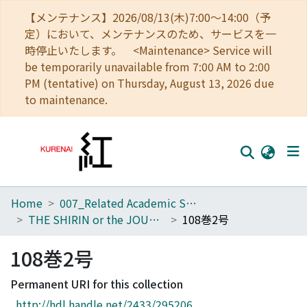
【メンテナンス】2026/08/13(木)7:00～14:00（予
定）において、メンテナンスのため、サービスを一
時停止いたします。 <Maintenance> Service will
be temporarily unavailable from 7:00 AM to 2:00
PM (tentative) on Thursday, August 13, 2026 due
to maintenance.
Home
007_Related Academic Societies
Home
THE SHIRIN or the JOURNAL OF HISTORY
108巻2号
Communities
108巻2号
Browse
Permanent URI for this collection
Download Ranking
http://hdl.handle.net/2433/295206