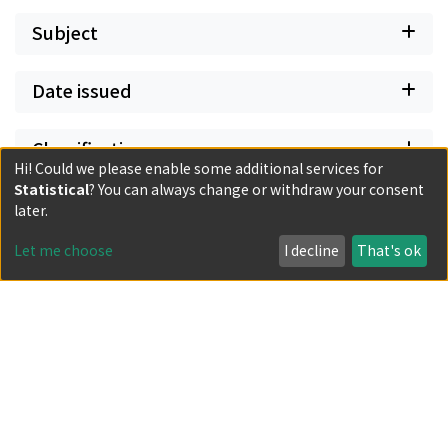
Subject
Date issued
Classification
Hi! Could we please enable some additional services for
Statistical
? You can always change or withdraw your consent
Document Type
later.
Let me choose
I decline
That's ok
Has files
Powered by DSpace and JAIRO Crawler-List
All items in KURENAI are protected by original copyright,
with all rights reserved, unless otherwise indicated.
Privacy policy
Send Feedback