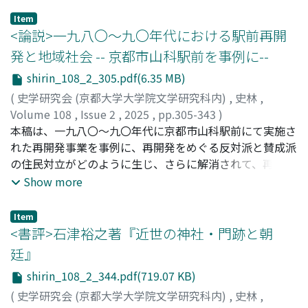
者の正しさ、すなわち為政者が富を独占せず全ての民を養
Item
うことで、天に是認されたと主張していた。この主張は自
<論説>一九八〇～九〇年代における駅前再開
らの成功の事実のみを証拠とし、「天」以外の権威に頼る
発と地域社会 -- 京都市山科駅前を事例に--
ことはなかった。満洲人は漢籍を学んで基礎教養としたた
shirin_108_2_305.pdf(6.35 MB)
め、チベット仏教はモンゴルにおけるような影響力をもた
ず、正統性に関する基本理念は専ら中国の伝統的知識体系
(
史学研究会 (京都大学大学院文学研究科内)
,
史林
,
に基づいて理論化された。清朝は中国の伝統的歴史観に基
Volume 108
,
Issue 2
,
2025
,
pp.305-343
)
づいて天下を支配する帝王の系譜に自らを位置づけ、「中
渡邊, 光貴
本稿は、一九八〇～九〇年代に京都市山科駅前にて実施さ
;
WATANABE, Koki
央の国」である中国を征服することで天下を支配するに至
れた再開発事業を事例に、再開発をめぐる反対派と賛成派
ったとみなし、最終的には未曾有の規模の「中華」世界を
の住民対立がどのように生じ、さらに解消されて、再開発
実現したと標榜した。
への合意が形成されるに至ったのかを解明したものであ
Show more
る。同分野の先行研究では、階層間に分化した地域住民間
の意思統一を困難なものと捉え、意見対立が激化または顕
Item
在化しないよう事業規模を縮小した事例のみを対象とし、
<書評>石津裕之著『近世の神社・門跡と朝
対立が本格化した事例を分析してこなかった。そのため、
廷』
再開発が合意されるに至る要因は明らかではなかった。そ
shirin_108_2_344.pdf(719.07 KB)
れらに対し、本稿では、再開発により生じると見なされた
利害が、駅前通両側の東部とそこからやや離れた旧商店街
(
史学研究会 (京都大学大学院文学研究科内)
,
史林
,