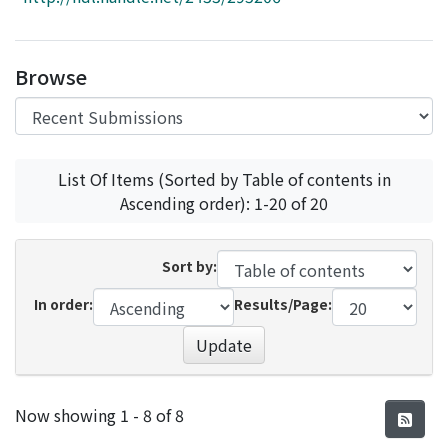
Access Statistics
Library Network
Browse
List Of Items (Sorted by Table of contents in
Ascending order): 1-20 of 20
Sort by:
In order:
Results/Page:
Update
Recent Submissions
Now showing
1 - 8 of 8