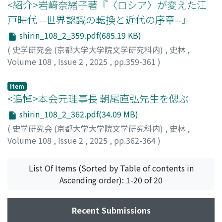
<紹介>岩﨑奈緒子著『〈ロシア〉が変えた江
戸時代 --世界認識の転換と近代の序章--』
shirin_108_2_359.pdf(685.19 KB)
(
史学研究会 (京都大学大学院文学研究科内)
,
史林
,
Volume 108
,
Issue 2
,
2025
,
pp.359-361
)
岡田, 悠誠
Item
<追悼>本会元理事長 朝尾直弘先生を偲ぶ
shirin_108_2_362.pdf(34.09 MB)
(
史学研究会 (京都大学大学院文学研究科内)
,
史林
,
Volume 108
,
Issue 2
,
2025
,
pp.362-364
)
横田, 冬彦
List Of Items (Sorted by Table of contents in
Ascending order): 1-20 of 20
Recent Submissions