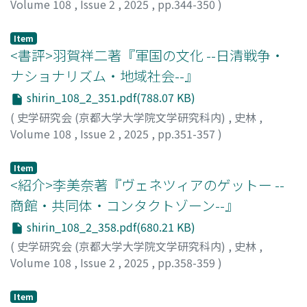
の西部では異なっていたため、再開発に反対する東部とそ
Volume 108
,
Issue 2
,
2025
,
pp.344-350
)
れに賛成または中立の立場に立つ西部に二分される地域間
西川, 雄也
;
NISHIKAWA, Yuya
対立として現出したこと、両派が歩み寄り合意に至る条件
Item
として、再開発を推進する京都市が積極的な役割を果たし
<書評>羽賀祥二著『軍国の文化 --日清戦争・
たことを明らかにした。
ナショナリズム・地域社会--』
shirin_108_2_351.pdf(788.07 KB)
(
史学研究会 (京都大学大学院文学研究科内)
,
史林
,
Volume 108
,
Issue 2
,
2025
,
pp.351-357
)
飯塚, 一幸
;
IIZUKA, Kazuyuki
Item
<紹介>李美奈著『ヴェネツィアのゲットー --
商館・共同体・コンタクトゾーン--』
shirin_108_2_358.pdf(680.21 KB)
(
史学研究会 (京都大学大学院文学研究科内)
,
史林
,
Volume 108
,
Issue 2
,
2025
,
pp.358-359
)
藤内, 哲也
Item