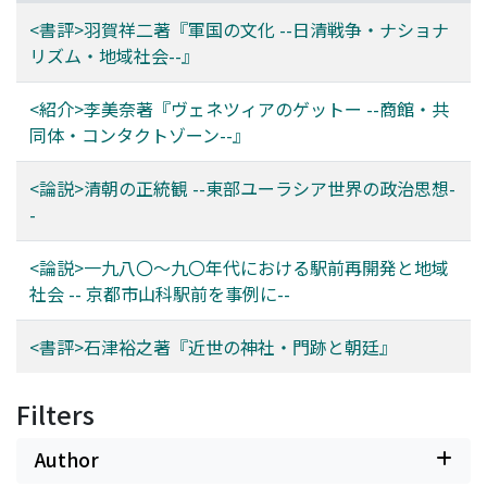
<書評>羽賀祥二著『軍国の文化 --日清戦争・ナショナ
リズム・地域社会--』
<紹介>李美奈著『ヴェネツィアのゲットー --商館・共
同体・コンタクトゾーン--』
<論説>清朝の正統観 --東部ユーラシア世界の政治思想-
-
<論説>一九八〇～九〇年代における駅前再開発と地域
社会 -- 京都市山科駅前を事例に--
<書評>石津裕之著『近世の神社・門跡と朝廷』
Filters
Author