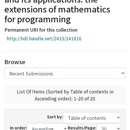
Access Statistics
extensions of mathematics
Library Network
for programming
Permanent URI for this collection
http://hdl.handle.net/2433/241816
Browse
List Of Items (Sorted by Table of contents in
Ascending order): 1-20 of 20
Sort by:
In order:
Results/Page: