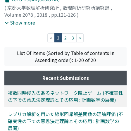
(
京都大学数理解析研究所
,
数理解析研究所講究録
,
Volume 2078
,
2018
,
pp.121-126
)
齋藤, 裕
;
木村, 寛
;
荒谷, 洋輔
;
Saito, Yutaka
;
Kimura,
Show more
Yutaka
;
Araya, Yousuke
;
サイトウ, ユタカ
;
キムラ, ユタカ
;
アラヤ, ヨウスケ
(current)
«
1
2
3
»
List Of Items (Sorted by Table of contents in
Ascending order): 1-20 of 20
Recent Submissions
複数同時侵入のあるネットワーク阻止ゲーム (不確実性
の下での意思決定理論とその応用 : 計画数学の展開)
レプリカ解析を用いた線形回帰誤差関数の理論評価 (不
確実性の下での意思決定理論とその応用 : 計画数学の
展開)