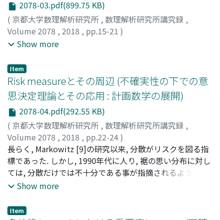
2078-03.pdf(899.75 KB)
(
京都大学数理解析研究所
,
数理解析研究所講究録
,
Volume 2078
,
2018
,
pp.15-21
)
南野, 友香
;
井上, 真二
;
山田, 茂
;
Minamino, Yuka
;
Inoue,
Show more
Shinji
;
Yamada, Shigeru
;
ミナミノ, ユカ
;
イノウエ, シン
ジ
;
ヤマダ, シゲル
Item
Risk measureとその周辺 (不確実性の下での意
思決定理論とその応用 : 計画数学の展開)
2078-04.pdf(292.55 KB)
(
京都大学数理解析研究所
,
数理解析研究所講究録
,
Volume 2078
,
2018
,
pp.22-24
)
影山, 正幸
長らく, Markowitz [9]の研究以来, 分散がリスクを図る指
;
王, キ
;
Kageyama, Masayuki
;
Wang, Qi
;
カゲヤ
マ, マサユキ
標であった. しかし, 1990年代に人り, 裾の思い分布に対し
ては, 分散だけでは不十分である事が指摘されるようにな
り, リスク測度に関する研究がArtzner [1]らにより開始さ
Show more
れ, 多くの研究がこれまでなされてきた[2, 3, 4, 5, 6, 7, 8,
11, 12, 13]. 本稿では[10]に従って, Distortion Risk
Item
Functionalを紹介する.