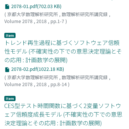
2078-01.pdf(702.03 KB)
(
京都大学数理解析研究所
,
数理解析研究所講究録
,
Volume 2078
,
2018
,
pp.1-7
)
乾, 仁
;
Inui, Hitoshi
;
イヌイ, ヒトシ
Item
トレンド再生過程に基づくソフトウェア信頼
性モデル (不確実性の下での意思決定理論とそ
の応用 : 計画数学の展開)
2078-02.pdf(1022.18 KB)
(
京都大学数理解析研究所
,
数理解析研究所講究録
,
Volume 2078
,
2018
,
pp.8-14
)
齋藤, 靖洋
;
土肥, 正
;
Saito, Yasuhiro
;
Dohi, Tadashi
;
サイ
トウ, ヤスヒロ
;
ドヒ, タダシ
Item
CES型テスト時間関数に基づく2変量ソフトウ
ェア信頼度成長モデル (不確実性の下での意思
決定理論とその応用 : 計画数学の展開)