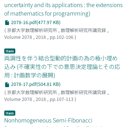
selection are worth researching on uncertain portfolio
uncertainty and its applications : the extensions
selection.
of mathematics for programming)
2078-16.pdf(477.97 KB)
(
京都大学数理解析研究所
,
数理解析研究所講究録
,
Volume 2078
,
2018
,
pp.102-106
)
Wang, Jue
Item
両調性を伴う結合型動的計画の為の極小埋め
込み (不確実性の下での意思決定理論とその応
用 : 計画数学の展開)
2078-17.pdf(504.81 KB)
(
京都大学数理解析研究所
,
数理解析研究所講究録
,
Volume 2078
,
2018
,
pp.107-113
)
阪口, 昌彦
;
Sakaguchi, Masahiko
;
サカグチ, マサヒコ
Item
Nonhomogeneous Semi-Fibonacci