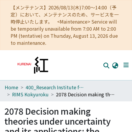
【メンテナンス】2026/08/13(木)7:00～14:00（予
定）において、メンテナンスのため、サービスを一
時停止いたします。 <Maintenance> Service will
be temporarily unavailable from 7:00 AM to 2:00
PM (tentative) on Thursday, August 13, 2026 due
to maintenance.
Home
400_Research Institute for Mathematical Sciences
Home
RIMS Kokyuroku
2078 Decision making theories under uncertainty and its applications: the extensions of mathematics for programming
Communities
2078 Decision making
Browse
theories under uncertainty
Download Ranking
and its applications: the