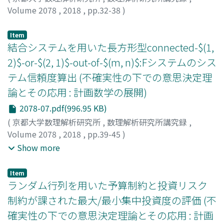
Volume 2078
,
2018
,
pp.32-38
)
新里, 隆
;
Shinzato, Takashi
;
シンザト, タカシ
Item
結合システムを用いた長方形型connected-$(1,
2)$-or-$(2, 1)$-out-of-$(m, n)$:Fシステムのシス
テム信頼度算出 (不確実性の下での意思決定理
論とその応用 : 計画数学の展開)
2078-07.pdf(996.95 KB)
(
京都大学数理解析研究所
,
数理解析研究所講究録
,
Volume 2078
,
2018
,
pp.39-45
)
石川, 匠
;
新里, 隆
;
肖, 霄
;
山本, 久志
;
Ishikawa, Takumi
;
Show more
Shinzato, Takashi
;
Xiao, Xiao
;
Yamamoto, Hisashi
;
イシ
カワ, タクミ
;
シンザト, タカシ
;
/ ヤマモト, ヒサシ
Item
ランダム行列を用いた予算制約と投資リスク
制約が課された最大/最小集中投資度の評価 (不
確実性の下での意思決定理論とその応用 : 計画