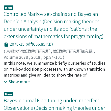
investors must first obtain the distribution functions of
the candidate securities' returns. If the distribution
Item
functions are not believed to be close enough to the
Controlled Markov set-chains and Bayesian
frequencies of the securities' future returns, the
Decision Analysis (Decision making theories
distribution functions have to be treated as bclicf
under uncertainty and its applications : the
degree functions which reflect humans' cstimations of
extensions of mathematics for programming)
the securities' future returns. In this case, uncertain
portfolio selection should be adopted. Since in real life
2078-15.pdf(666.85 KB)
investors usually choose their portfolios from only
(
京都大学数理解析研究所
,
数理解析研究所講究録
,
those stocks whose companies' profits or other factors
Volume 2078
,
2018
,
pp.94-101
)
that affect faith in the companies change favourably and
Horiguchi, Masayuki
In this note, we summarize briefly our series of studies
;
堀口, 正之
;
ホリグチ, マサユキ
greatly, the stock returns cannot be reflected
on Markov dccision processes with unknown transition
completely by historical return data and havc to bc
matrices and give an idea to show the rate of
given by investors' estimations. It is rarc that humans'
convergence of Bayesian updating of posterior
Show more
estimations can be fairly close enough to the securities'
distribution in a sampling problem.
future frequencies. Therefore, uncertain portfolio
Item
selection is a prospective research area and there is
Bayes-optimal Fine-tuning under Imperfect
great room for research in this field. Generally speaking,
Observations (Decision making theories under
what have bcen studied in traditional portfolio