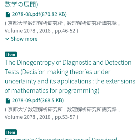
数学の展開)
2078-08.pdf(870.82 KB)
(
京都大学数理解析研究所
,
数理解析研究所講究録
,
Volume 2078
,
2018
,
pp.46-52
)
多田, 大智
;
新里, 隆
;
肖, 霄
;
山本, 久志
;
Tada, Daichi
;
Show more
Shinzato, Takashi
;
Xiao, Xiao
;
Yamamoto, Hisashi
;
タダ,
ダイチ
;
シンザト, タカシ
;
ヤマモト, ヒサシ
Item
The Dinegentropy of Diagnostic and Detection
Tests (Decision making theories under
uncertainty and its applications : the extensions
of mathematics for programming)
2078-09.pdf(368.5 KB)
(
京都大学数理解析研究所
,
数理解析研究所講究録
,
Volume 2078
,
2018
,
pp.53-57
)
Singpurwalla, Nozer D.
Item
Geometric Characterizations of Standard