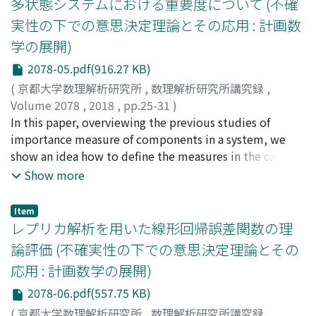
多状態システムにおける重要度について (不確
実性の下での意思決定理論とその応用 : 計画数
学の展開)
2078-05.pdf(916.27 KB)
(
京都大学数理解析研究所
,
数理解析研究所講究録
,
Volume 2078
,
2018
,
pp.25-31
)
大鑄, 史男
In this paper, overviewing the previous studies of
;
Ohi, Fumio
;
オオイ, フミオ
importance measure of components in a system, we
show an idea how to define the measures in the case of
general state spaces of the components and the system,
Show more
which are not necessarily assumed to be ordered sets.
These measures may be used for risk and safety analysis
Item
of big and complex real systems as nuclear power
レプリカ解析を用いた線形回帰誤差関数の理
plants, complex information network systems and so
論評価 (不確実性の下での意思決定理論とその
on.
応用 : 計画数学の展開)
2078-06.pdf(557.75 KB)
(
京都大学数理解析研究所
,
数理解析研究所講究録
,