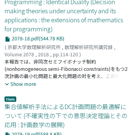
Programming : Identical Duality (Decision
making theories under uncertainty and its
applications : the extensions of mathematics
for programming)
2078-18.pdf(544.78 KB)
(
京都大学数理解析研究所
,
数理解析研究所講究録
,
Volume 2078
,
2018
,
pp.114-120
)
岩本, 誠一
本報告では、非同次セミフイボナッチ制約
;
木村, 寛
;
Iwamoto, Seiichi
;
Kimura, Yutaka
;
イワモト, セイイチ
(nonhomogeneous semi-Fibonacci constraints)をもつ2
;
キムラ, ユタカ
次計画の最小化問題と最大化問題の対を考え、この対の間
にはフィボナッチ一致双対性(Fibonacci identical
Show more
duality)が成り立つことを示す。また双対問題の導出をプ
ラス・マイナス法(Plus-minus Method)による方法で示
Item
す。さらに、非同次性が特別な場合には、主と双対のそれ
集合値解析手法によるDC計画問題の最適解に
ぞれの問題の最適点がともにダ・ヴインチ・コードを成し
ついて (不確実性の下での意思決定理論とその
ていることを紹介する。
応用 : 計画数学の展開)
2078-19.pdf(588.8 KB)