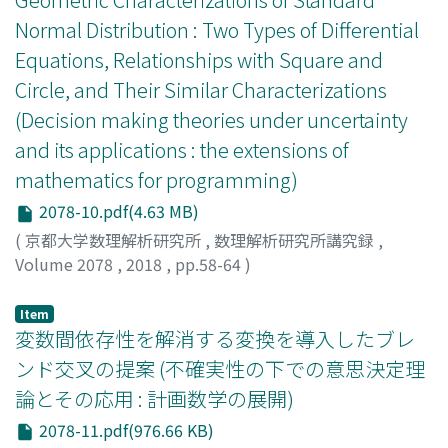
Normal Distribution : Two Types of Differential
Equations, Relationships with Square and
Circle, and Their Similar Characterizations
(Decision making theories under uncertainty
and its applications : the extensions of
mathematics for programming)
2078-10.pdf(4.63 MB)
(
京都大学数理解析研究所
,
数理解析研究所講究録
,
Volume 2078
,
2018
,
pp.58-64
)
Nakanishi, Shingo
;
Ohnishi, Masamitsu
;
中西, 真悟
;
大西,
匡光
;
ナカニシ, シンゴ
;
オオニシ, マサミツ
Item
変数間依存性を解消する変換を導入したブレ
ンド交叉の提案 (不確実性の下での意思決定理
論とその応用 : 計画数学の展開)
2078-11.pdf(976.66 KB)