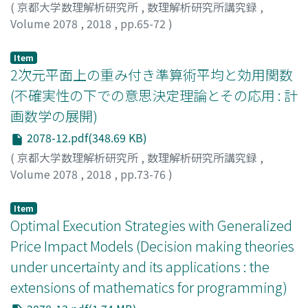
(
京都大学数理解析研究所
,
数理解析研究所講究録
,
Volume 2078
,
2018
,
pp.65-72
)
阪井, 節子
;
高濱, 徹行
;
Sakai, Setsuko
;
Takahama,
Tetsuyuki
;
サカイ, セツコ
;
タカハマ, テツユキ
Item
2次元平面上の重み付き準算術平均と効用関数
(不確実性の下での意思決定理論とその応用 : 計
画数学の展開)
2078-12.pdf(348.69 KB)
(
京都大学数理解析研究所
,
数理解析研究所講究録
,
Volume 2078
,
2018
,
pp.73-76
)
吉田, 祐治
;
Yoshida, Yuji
;
ヨシダ, ユウジ
Item
Optimal Execution Strategies with Generalized
Price Impact Models (Decision making theories
under uncertainty and its applications : the
extensions of mathematics for programming)