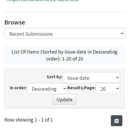
Access Statistics
Library Network
Browse
List Of Items (Sorted by Issue date in Descending
order): 1-20 of 20
Sort by:
In order:
Results/Page:
Update
Recent Submissions
Now showing
1 - 1 of 1