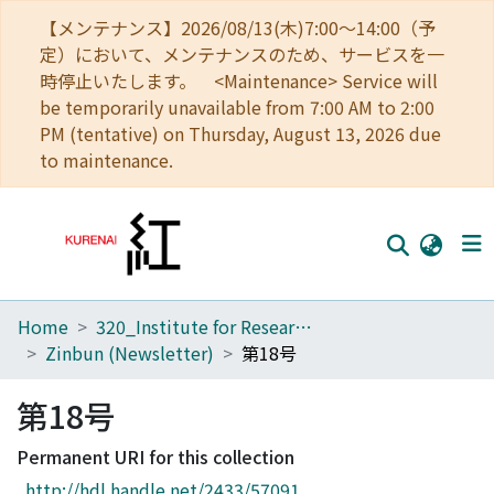
【メンテナンス】2026/08/13(木)7:00～14:00（予
定）において、メンテナンスのため、サービスを一
時停止いたします。 <Maintenance> Service will
be temporarily unavailable from 7:00 AM to 2:00
PM (tentative) on Thursday, August 13, 2026 due
to maintenance.
Home
320_Institute for Research in Humanities
Home
Zinbun (Newsletter)
第18号
Communities
第18号
Browse
Permanent URI for this collection
Download Ranking
http://hdl.handle.net/2433/57091