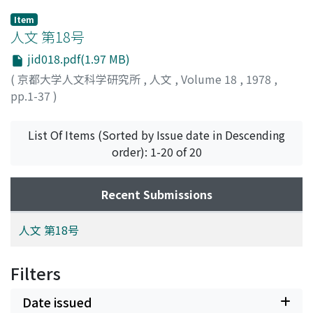
Item
人文 第18号
jid018.pdf(1.97 MB)
(
京都大学人文科学研究所
,
人文
,
Volume 18
,
1978
,
pp.1-37
)
List Of Items (Sorted by Issue date in Descending
order): 1-20 of 20
Recent Submissions
人文 第18号
Filters
Date issued