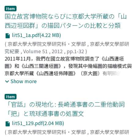
Item
国立故宮博物院ならびに京都大学所蔵の「山
西辺垣図群」の描図パターンの比較と分類
lit51_1a.pdf(4.22 MB)
(
京都大學大學院文學研究科・文學部
,
京都大學文學部研
究紀要
,
Volume 51
,
2012
,
pp.1-32
)
田中, 和子
2011年11月，我們在國立故宮博物院調查了《山西邊垣
;
木津, 祐子
;
宇佐美, 文理
;
TANAKA, Kazuko
;
KIZU, Yuko
圖》和《山西三關邊垣圖》，發現其中幾幅圖的描繪模式與
;
USAMI, Bunri
;
90242990
;
70232808
;
タナカ,
カズコ
京都大學所藏《山西邊垣佈陣圖》（京大圖）有明顯的差
;
キズ, ユウコ
;
ウサミ, ブンリ
別。最為顯著的差別在如下三項上：1）東路的五臺山、五
Show more
臺縣所處的圖幅與其在圖幅中的位置，2）西路的馬站堡、
永興堡所處的圖幅與其在圖幅中的位置、3）岢嵐州和嵐縣
Item
在一幅圖中的相對佈置。通過此三項的分析，我們了解到
「官話」の現地化 : 長崎通事書の二重他動詞
〈山西邊垣圖群〉一系列地圖按照描繪模式的不同可以分成
「把」と琉球通事書の処置文
A、B兩個大類型。〈山西邊垣圖群〉中與京大圖一樣具有
lit51_129.pdf(2.04 MB)
東西兩路（即缺中路）的一共有六套，三套為A型（包括京
大圖在內），其餘三套皆為B型。A型圖中最接近於京大圖
(
京都大學大學院文學研究科・文學部
,
京都大學文學部研