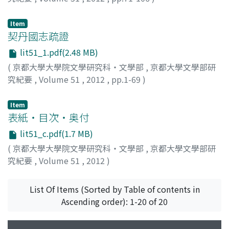
服部, 良久
;
HATTORI, Yoshihisa
;
ハットリ, ヨシヒサ
Item
契丹國志疏證
lit51_1.pdf(2.48 MB)
(
京都大學大學院文學研究科・文學部
,
京都大學文學部研
究紀要
,
Volume 51
,
2012
,
pp.1-69
)
吉本, 道雅
;
YOSHIMOTO, Michimasa
;
70201069
;
ヨシモ
ト, ミチマサ
Item
表紙・目次・奥付
lit51_c.pdf(1.7 MB)
(
京都大學大學院文學研究科・文學部
,
京都大學文學部研
究紀要
,
Volume 51
,
2012
)
List Of Items (Sorted by Table of contents in
Ascending order): 1-20 of 20