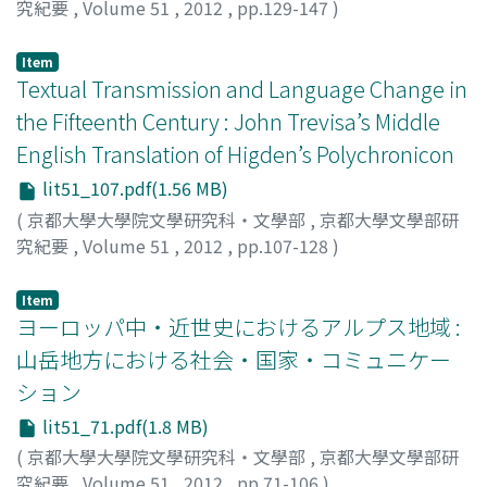
的就是《山西三關邊垣圖》（全二十冊）。
究紀要
,
Volume 51
,
2012
,
pp.129-147
)
木津, 祐子
;
KIZU, Yuko
;
90242990
;
キズ, ユウコ
Item
Textual Transmission and Language Change in
the Fifteenth Century : John Trevisa’s Middle
English Translation of Higden’s Polychronicon
lit51_107.pdf(1.56 MB)
(
京都大學大學院文學研究科・文學部
,
京都大學文學部研
究紀要
,
Volume 51
,
2012
,
pp.107-128
)
IYEIRI, Yoko
;
家入, 葉子
;
20264830
;
イエイリ, ヨウコ
Item
ヨーロッパ中・近世史におけるアルプス地域 :
山岳地方における社会・国家・コミュニケー
ション
lit51_71.pdf(1.8 MB)
(
京都大學大學院文學研究科・文學部
,
京都大學文學部研
究紀要
,
Volume 51
,
2012
,
pp.71-106
)