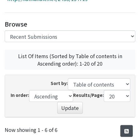
Access Statistics
Library Network
Browse
List Of Items (Sorted by Table of contents in
Ascending order): 1-20 of 20
Sort by:
In order:
Results/Page:
Update
Recent Submissions
Now showing
1 - 6 of 6