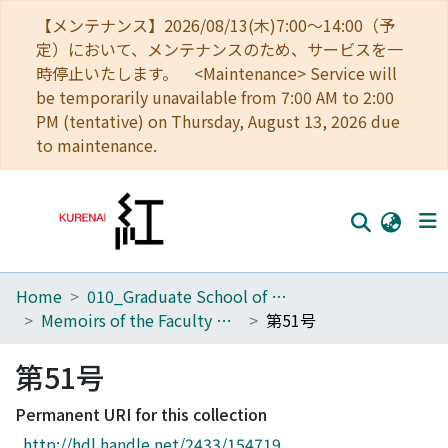
【メンテナンス】2026/08/13(木)7:00～14:00（予
定）において、メンテナンスのため、サービスを一
時停止いたします。 <Maintenance> Service will
be temporarily unavailable from 7:00 AM to 2:00
PM (tentative) on Thursday, August 13, 2026 due
to maintenance.
Home
010_Graduate School of Letters
Home
Memoirs of the Faculty of Letters, Kyoto University
第51号
Communities
第51号
Browse
Permanent URI for this collection
Download Ranking
http://hdl.handle.net/2433/154719