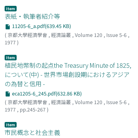
Item
表紙・執筆者紹介等
11205-6_a.pdf(639.45 KB)
(
京都大學經濟學會
,
經濟論叢
,
Volume 120
,
Issue 5-6
,
1977
)
Item
植民地幣制の起点the Treasury Minute of 1825,
について(中) - 世界市場創設期におけるアジア
の為替と信用 -
eca1205-6_245.pdf(632.86 KB)
(
京都大學經濟學會
,
經濟論叢
,
Volume 120
,
Issue 5-6
,
1977
,
pp.245-267
)
本山, 美彦
;
Motoyama, Yoshihiko
;
モトヤマ, ヨシヒコ
Item
市民概念と社会主義