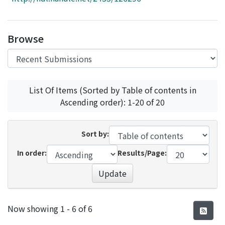
Access Statistics
Library Network
Browse
List Of Items (Sorted by Table of contents in
Ascending order): 1-20 of 20
Sort by:
In order:
Results/Page:
Update
Recent Submissions
Now showing
1 - 6 of 6