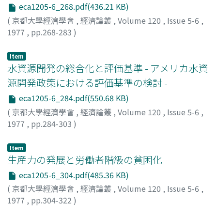
eca1205-6_268.pdf(436.21 KB)
(
京都大學經濟學會
,
經濟論叢
,
Volume 120
,
Issue 5-6
,
1977
,
pp.268-283
)
日向, 健
;
Hinata, Takeshi
;
ヒナタ, タケシ
Item
水資源開発の総合化と評価基準 - アメリカ水資
源開発政策における評価基準の検討 -
eca1205-6_284.pdf(550.68 KB)
(
京都大學經濟學會
,
經濟論叢
,
Volume 120
,
Issue 5-6
,
1977
,
pp.284-303
)
仁連, 孝昭
;
Niren, Takaaki
;
ニレン, タカアキ
Item
生産力の発展と労働者階級の貧困化
eca1205-6_304.pdf(485.36 KB)
(
京都大學經濟學會
,
經濟論叢
,
Volume 120
,
Issue 5-6
,
1977
,
pp.304-322
)
小川, 和憲
;
Ogawa, Kazunori
;
オガワ, カズノリ