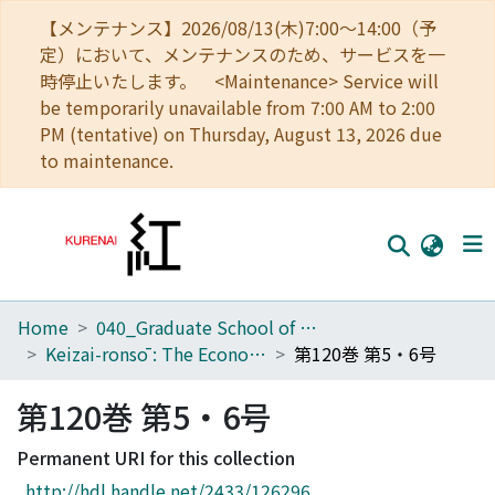
【メンテナンス】2026/08/13(木)7:00～14:00（予
定）において、メンテナンスのため、サービスを一
時停止いたします。 <Maintenance> Service will
be temporarily unavailable from 7:00 AM to 2:00
PM (tentative) on Thursday, August 13, 2026 due
to maintenance.
Home
040_Graduate School of Economics
Home
Keizai-ronsō : The Economic Review
第120巻 第5・6号
Communities
第120巻 第5・6号
Browse
Permanent URI for this collection
Download Ranking
http://hdl.handle.net/2433/126296