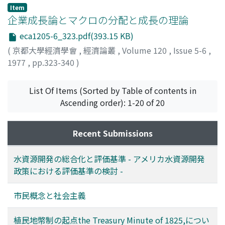
Item
企業成長論とマクロの分配と成長の理論
eca1205-6_323.pdf(393.15 KB)
(
京都大學經濟學會
,
經濟論叢
,
Volume 120
,
Issue 5-6
,
1977
,
pp.323-340
)
加納, 正雄
;
Kano, Masao
;
カノウ, マサオ
List Of Items (Sorted by Table of contents in
Ascending order): 1-20 of 20
Recent Submissions
水資源開発の総合化と評価基準 - アメリカ水資源開発
政策における評価基準の検討 -
市民概念と社会主義
植民地幣制の起点the Treasury Minute of 1825,につい