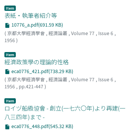
Item
表紙・執筆者紹介等
10776_a.pdf(691.59 KB)
(
京都大學經濟學會
,
經濟論叢
,
Volume 77
,
Issue 6
,
1956
)
Item
經濟政策學の理論的性格
eca0776_421.pdf(738.29 KB)
(
京都大學經濟學會
,
經濟論叢
,
Volume 77
,
Issue 6
,
1956
,
pp.421-447
)
豊崎, 稔
;
Toyosaki, Minoru
;
トヨサキ, ミノル
Item
ロイヅ船級協會 - 創立(一七六〇年)より再建(一
八三四年)まで -
eca0776_448.pdf(545.32 KB)