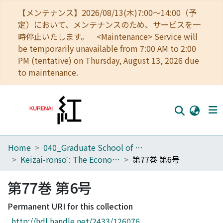
【メンテナンス】2026/08/13(木)7:00～14:00（予
定）において、メンテナンスのため、サービスを一
時停止いたします。 <Maintenance> Service will
be temporarily unavailable from 7:00 AM to 2:00
PM (tentative) on Thursday, August 13, 2026 due
to maintenance.
Home
040_Graduate School of Economics
Home
Keizai-ronsō : The Economic Review
第77巻 第6号
Communities
第77巻 第6号
Browse
Permanent URI for this collection
Download Ranking
http://hdl.handle.net/2433/126076