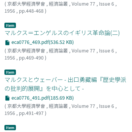
(
京都大學經濟學會
,
經濟論叢
,
Volume 77
,
Issue 6
,
1956
,
pp.448-468
)
谷山, 新良
;
Taniyama, Shinryo
;
タニヤマ, シンリョウ
Item
マルクス＝エンゲルスのイギリス革命論(二)
eca0776_469.pdf(536.52 KB)
(
京都大學經濟學會
,
經濟論叢
,
Volume 77
,
Issue 6
,
1956
,
pp.469-490
)
尾崎, 芳治
;
Ozaki, Yoshiharu
;
オザキ, ヨシハル
Item
マルクスとウェーバー - 出口勇藏編『歴史學派
の批判的展開』を中心として -
eca0776_491.pdf(185.69 KB)
(
京都大學經濟學會
,
經濟論叢
,
Volume 77
,
Issue 6
,
1956
,
pp.491-497
)
堀江, 英一
;
Horie, Eiichi
;
ホリエ, エイイチ
Item