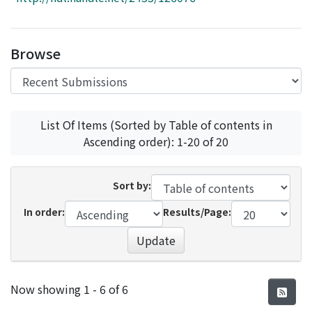
Access Statistics
Library Network
Browse
List Of Items (Sorted by Table of contents in
Ascending order): 1-20 of 20
Sort by:
In order:
Results/Page:
Update
Recent Submissions
Now showing
1 - 6 of 6