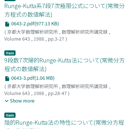
Runge-Kutta系7段7次極限公式について(常微分
方程式の数値解法)
0643-2.pdf(977.13 KB)
(
京都大学数理解析研究所
,
数理解析研究所講究録
,
Volume 643
,
1988
,
pp.3-27
)
小野, 令美
;
戸田, 英雄
;
Ono, Harumi
;
Toda, Hideo
;
オノ,
ハルミ
;
トダ, ヒデオ
Item
9段数7次陽的Runge-Kutta法について(常微分方
程式の数値解法)
0643-3.pdf(1.06 MB)
(
京都大学数理解析研究所
,
数理解析研究所講究録
,
Volume 643
,
1988
,
pp.28-47
)
田中, 正次
;
山下, 茂
;
村松, 茂
;
笠原, 栄二
;
Tanaka,
Show more
Masatsugu
;
Yamashita, Shigeru
;
Muramatsu, Shigeru
;
Kasahara, Eiji
;
タナカ, マサツグ
;
ヤマシタ, シゲル
;
ムラマ
Item
ツ, シゲル
;
カサハラ, エイジ
陰的Runge-Kutta法の特性について(常微分方程