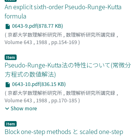
An explicit sixth-order Pseudo-Runge-Kutta
formula
0643-9.pdf(878.77 KB)
(
京都大学数理解析研究所
,
数理解析研究所講究録
,
Volume 643
,
1988
,
pp.154-169
)
中島, 正治
;
Nakashima, Masaharu
;
ナカシマ, マサハル
Item
Pseudo-Runge-Kutta法の特性について(常微分
方程式の数値解法)
0643-10.pdf(836.15 KB)
(
京都大学数理解析研究所
,
数理解析研究所講究録
,
Volume 643
,
1988
,
pp.170-185
)
田中, 正次
;
山下, 茂
;
清田, 幸彦
;
岩嵜, 美穂子
;
Tanaka,
Show more
Masatsugu
;
Yamashita, Shigeru
;
Kiyota, Yukihiko
;
Iwasaki, Mihoko
;
タナカ, マサツグ
;
ヤマシタ, シゲル
;
キヨ
Item
タ, ユキヒコ
;
イワサキ, ミホコ
Block one-step methods と scaled one-step