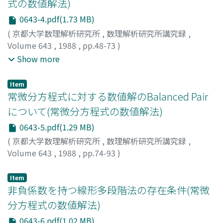
式の数値解法)
0643-4.pdf(1.73 MB)
(
京都大学数理解析研究所
,
数理解析研究所講究録
,
Volume 643
,
1988
,
pp.48-73
)
田中, 正次
;
三村, 和正
;
山下, 茂
;
Tanaka, Masatsugu
;
Show more
Mimura, Kazumasa
;
Yamashita, Shigeru
;
タナカ, マサツ
グ
;
ミムラ, カズマサ
;
ヤマシタ, シゲル
Item
常微分方程式に対する数値解のBalanced Pair
について(常微分方程式の数値解法)
0643-5.pdf(1.29 MB)
(
京都大学数理解析研究所
,
数理解析研究所講究録
,
Volume 643
,
1988
,
pp.74-93
)
大橋, 常道
;
Oohashi, Tsunemichi
;
オオハシ, ツネミチ
Item
非負係数を持つ線形多段階法の存在条件(常微
分方程式の数値解法)
0643-6.pdf(1.02 MB)