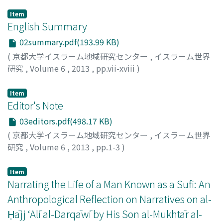
Item
English Summary
02summary.pdf(193.99 KB)
(
京都大学イスラーム地域研究センター
,
イスラーム世界
研究
,
Volume 6
,
2013
,
pp.vii-xviii
)
Item
Editor's Note
03editors.pdf(498.17 KB)
(
京都大学イスラーム地域研究センター
,
イスラーム世界
研究
,
Volume 6
,
2013
,
pp.1-3
)
TONAGA, Yasushi
Item
Narrating the Life of a Man Known as a Sufi: An
Anthropological Reflection on Narratives on al-
Ḥājj ‘Alī al-Darqāwī by His Son al-Mukhtār al-