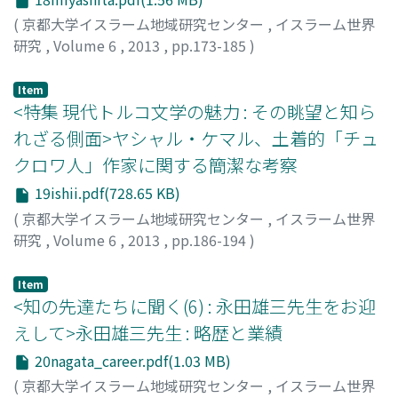
(
京都大学イスラーム地域研究センター
,
イスラーム世界
研究
,
Volume 6
,
2013
,
pp.173-185
)
宮下, 遼
;
MIYASHITA, Ryo
Item
<特集 現代トルコ文学の魅力 : その眺望と知ら
れざる側面>ヤシャル・ケマル、土着的「チュ
クロワ人」作家に関する簡潔な考察
19ishii.pdf(728.65 KB)
(
京都大学イスラーム地域研究センター
,
イスラーム世界
研究
,
Volume 6
,
2013
,
pp.186-194
)
石井, 啓一郎
;
ISHII, Keiichiro
Item
<知の先達たちに聞く(6) : 永田雄三先生をお迎
えして>永田雄三先生 : 略歴と業績
20nagata_career.pdf(1.03 MB)
(
京都大学イスラーム地域研究センター
,
イスラーム世界