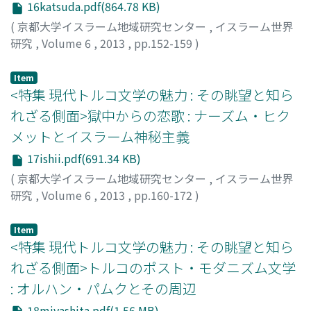
16katsuda.pdf(864.78 KB)
(
京都大学イスラーム地域研究センター
,
イスラーム世界
研究
,
Volume 6
,
2013
,
pp.152-159
)
勝田, 茂
;
KATSUDA, Shigeru
Item
<特集 現代トルコ文学の魅力 : その眺望と知ら
れざる側面>獄中からの恋歌 : ナーズム・ヒク
メットとイスラーム神秘主義
17ishii.pdf(691.34 KB)
(
京都大学イスラーム地域研究センター
,
イスラーム世界
研究
,
Volume 6
,
2013
,
pp.160-172
)
石井, 啓一郎
;
ISHII, Keiichiro
Item
<特集 現代トルコ文学の魅力 : その眺望と知ら
れざる側面>トルコのポスト・モダニズム文学
: オルハン・パムクとその周辺
18miyashita.pdf(1.56 MB)