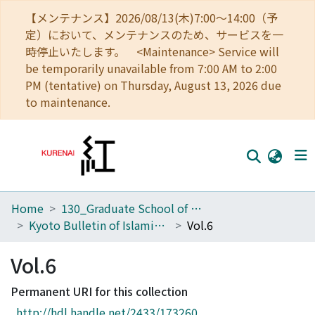
【メンテナンス】2026/08/13(木)7:00～14:00（予
定）において、メンテナンスのため、サービスを一
時停止いたします。 <Maintenance> Service will
be temporarily unavailable from 7:00 AM to 2:00
PM (tentative) on Thursday, August 13, 2026 due
to maintenance.
Home
130_Graduate School of Asian and African Area Studies
Home
Kyoto Bulletin of Islamic Area Studies
Vol.6
Communities
Vol.6
Browse
Permanent URI for this collection
Download Ranking
http://hdl.handle.net/2433/173260