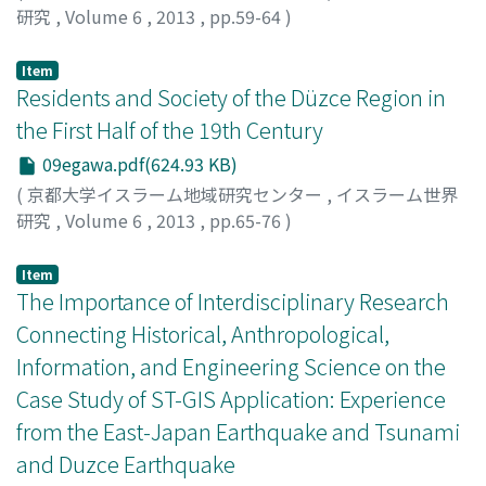
研究
,
Volume 6
,
2013
,
pp.59-64
)
EGAWA, Hikari
Item
Residents and Society of the Düzce Region in
the First Half of the 19th Century
09egawa.pdf(624.93 KB)
(
京都大学イスラーム地域研究センター
,
イスラーム世界
研究
,
Volume 6
,
2013
,
pp.65-76
)
EGAWA, Hikari
;
ŞAHİN, İlhan
Item
The Importance of Interdisciplinary Research
Connecting Historical, Anthropological,
Information, and Engineering Science on the
Case Study of ST-GIS Application: Experience
from the East-Japan Earthquake and Tsunami
and Duzce Earthquake