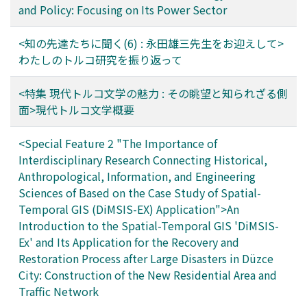
and Policy: Focusing on Its Power Sector
<知の先達たちに聞く(6) : 永田雄三先生をお迎えして>
わたしのトルコ研究を振り返って
<特集 現代トルコ文学の魅力 : その眺望と知られざる側
面>現代トルコ文学概要
<Special Feature 2 "The Importance of
Interdisciplinary Research Connecting Historical,
Anthropological, Information, and Engineering
Sciences of Based on the Case Study of Spatial-
Temporal GIS (DiMSIS-EX) Application">An
Introduction to the Spatial-Temporal GIS 'DiMSIS-
Ex' and Its Application for the Recovery and
Restoration Process after Large Disasters in Düzce
City: Construction of the New Residential Area and
Traffic Network