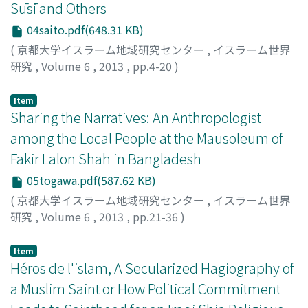
Sūsī and Others
04saito.pdf(648.31 KB)
(
京都大学イスラーム地域研究センター
,
イスラーム世界
研究
,
Volume 6
,
2013
,
pp.4-20
)
SAITO, Tsuyoshi
Item
Sharing the Narratives: An Anthropologist
among the Local People at the Mausoleum of
Fakir Lalon Shah in Bangladesh
05togawa.pdf(587.62 KB)
(
京都大学イスラーム地域研究センター
,
イスラーム世界
研究
,
Volume 6
,
2013
,
pp.21-36
)
TOGAWA, Masahiko
Item
Héros de l'islam, A Secularized Hagiography of
a Muslim Saint or How Political Commitment