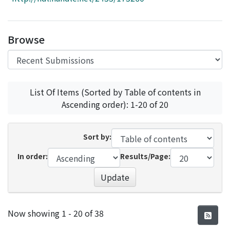
Access Statistics
Library Network
Browse
List Of Items (Sorted by Table of contents in
Ascending order): 1-20 of 20
Sort by:
In order:
Results/Page:
Update
Recent Submissions
Now showing
1 - 20 of 38