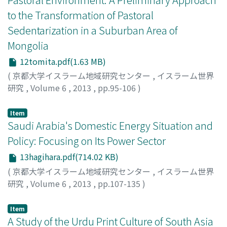
to the Transformation of Pastoral
Sedentarization in a Suburban Area of
Mongolia
12tomita.pdf(1.63 MB)
(
京都大学イスラーム地域研究センター
,
イスラーム世界
研究
,
Volume 6
,
2013
,
pp.95-106
)
TOMITA, Takahiro
Item
Saudi Arabia's Domestic Energy Situation and
Policy: Focusing on Its Power Sector
13hagihara.pdf(714.02 KB)
(
京都大学イスラーム地域研究センター
,
イスラーム世界
研究
,
Volume 6
,
2013
,
pp.107-135
)
HAGIHARA, Jun
Item
A Study of the Urdu Print Culture of South Asia