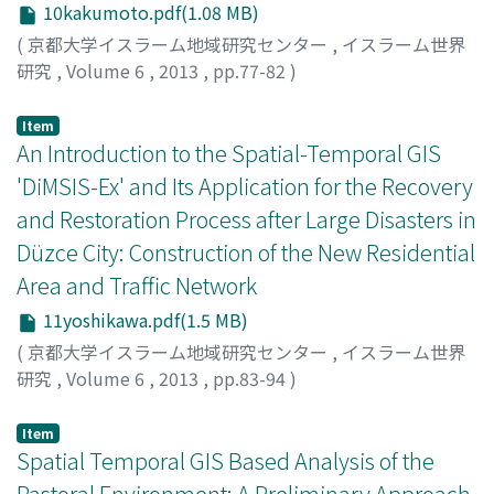
10kakumoto.pdf(1.08 MB)
(
京都大学イスラーム地域研究センター
,
イスラーム世界
研究
,
Volume 6
,
2013
,
pp.77-82
)
KAKUMOTO, Shigeru
;
YOSHIKAWA, Koji
;
KAJITANI,
Yoshio
;
EGAWA, Hikari
Item
An Introduction to the Spatial-Temporal GIS
'DiMSIS-Ex' and Its Application for the Recovery
and Restoration Process after Large Disasters in
Düzce City: Construction of the New Residential
Area and Traffic Network
11yoshikawa.pdf(1.5 MB)
(
京都大学イスラーム地域研究センター
,
イスラーム世界
研究
,
Volume 6
,
2013
,
pp.83-94
)
YOSHIKAWA, Koji
;
KAJITANI, Yoshio
;
KAKUMOTO,
Shigeru
;
HATAYAMA, Michinori
;
USUI, Mahito
Item
Spatial Temporal GIS Based Analysis of the
Pastoral Environment: A Preliminary Approach