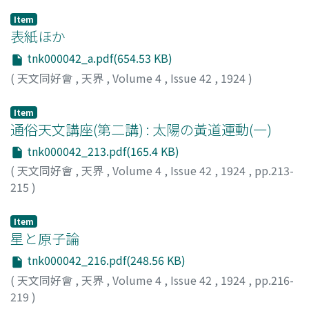
Item
表紙ほか
tnk000042_a.pdf(654.53 KB)
(
天文同好會
,
天界
,
Volume 4
,
Issue 42
,
1924
)
Item
通俗天文講座(第二講) : 太陽の黃道運動(一)
tnk000042_213.pdf(165.4 KB)
(
天文同好會
,
天界
,
Volume 4
,
Issue 42
,
1924
,
pp.213-
215
)
荒木, 俊馬
;
Araki, Toshima
;
アラキ, トシマ
Item
星と原子論
tnk000042_216.pdf(248.56 KB)
(
天文同好會
,
天界
,
Volume 4
,
Issue 42
,
1924
,
pp.216-
219
)