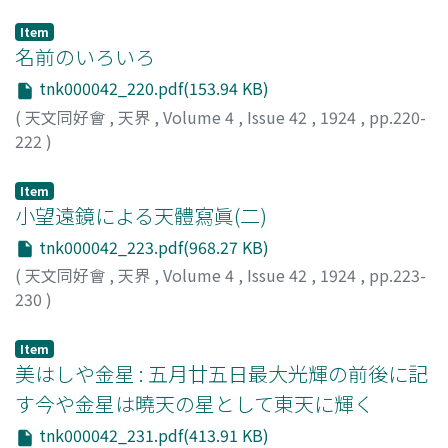
メンゼル, D. H.
Item
名前のいろいろ
tnk000042_220.pdf(153.94 KB)
(
天文同好會
,
天界
,
Volume 4
,
Issue 42
,
1924
,
pp.220-
222
)
天文臺人
Item
小望遠鏡による天體寫眞(二)
tnk000042_223.pdf(968.27 KB)
(
天文同好會
,
天界
,
Volume 4
,
Issue 42
,
1924
,
pp.223-
230
)
中村, 要
;
Nakamura, Kaname
;
ナカムラ, カナメ
Item
美はしや金星 : 五月廿五日最大光輝の前後に記
す今や金星は曉天の星として東天に輝く
tnk000042_231.pdf(413.91 KB)