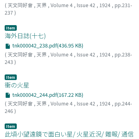
(
天文同好會
,
天界
,
Volume 4
,
Issue 42
,
1924
,
pp.231-
237
)
天界
Item
海外日誌(十七)
tnk000042_238.pdf(436.95 KB)
(
天文同好會
,
天界
,
Volume 4
,
Issue 42
,
1924
,
pp.238-
243
)
山本, 一淸
;
Yamamoto, Issei
;
ヤマモト, イッセイ
Item
衝の火星
tnk000042_244.pdf(167.22 KB)
(
天文同好會
,
天界
,
Volume 4
,
Issue 42
,
1924
,
pp.244-
246
)
中村, 要
;
Nakamura, Kaname
;
ナカムラ, カナメ
Item
此頃小望遠鏡で面白い星/ 火星近況/ 雜報/ 通信