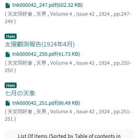
tnk000042_247.pdf(602.32 KB)
(
天文同好會
,
天界
,
Volume 4
,
Issue 42
,
1924
,
pp.247-
249
)
NK
Item
太陽觀測報告(1924年4月)
tnk000042_250.pdf(41.73 KB)
(
天文同好會
,
天界
,
Volume 4
,
Issue 42
,
1924
,
pp.250-
250
)
村田, 英藏
;
Murata, Eizo
;
ムラタ, エイゾウ
Item
七月の天象
tnk000042_251.pdf(86.49 KB)
(
天文同好會
,
天界
,
Volume 4
,
Issue 42
,
1924
,
pp.251-
251
)
List Of Items (Sorted by Table of contents in