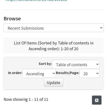
Access Statistics
Library Network
Browse
List Of Items (Sorted by Table of contents in
Ascending order): 1-20 of 20
Sort by:
In order:
Results/Page:
Update
Recent Submissions
Now showing
1 - 11 of 11