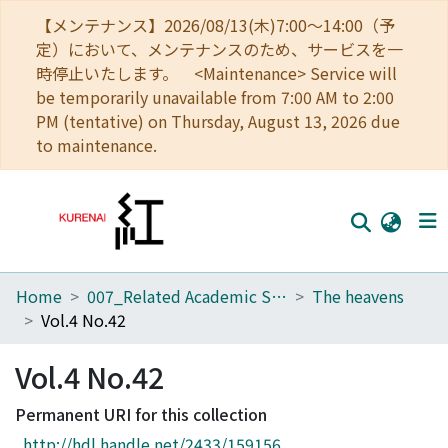
【メンテナンス】2026/08/13(木)7:00～14:00（予
定）において、メンテナンスのため、サービスを一
時停止いたします。 <Maintenance> Service will
be temporarily unavailable from 7:00 AM to 2:00
PM (tentative) on Thursday, August 13, 2026 due
to maintenance.
Home
007_Related Academic Societies
The heavens
Home
Vol.4 No.42
Communities
Vol.4 No.42
Browse
Permanent URI for this collection
Download Ranking
http://hdl.handle.net/2433/159156