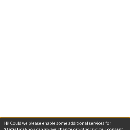
Hi! Could we please enable some additional services for
Statistical
? You can always change or withdraw your consent