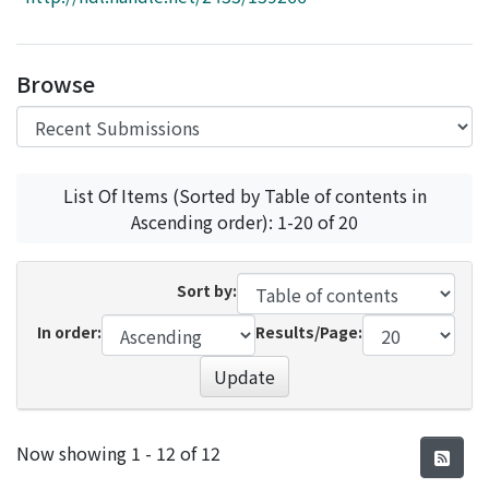
Access Statistics
Library Network
Browse
List Of Items (Sorted by Table of contents in
Ascending order): 1-20 of 20
Sort by:
In order:
Results/Page:
Update
Recent Submissions
Now showing
1 - 12 of 12