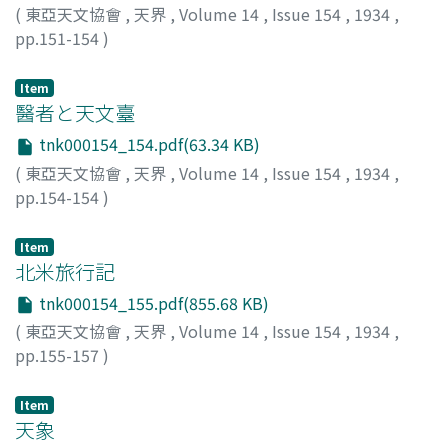
(
東亞天文協會
,
天界
,
Volume 14
,
Issue 154
,
1934
,
pp.151-154
)
水野, 千里
;
Mizuno, Chisato
;
ミズノ, チサト
Item
醫者と天文臺
tnk000154_154.pdf(63.34 KB)
(
東亞天文協會
,
天界
,
Volume 14
,
Issue 154
,
1934
,
pp.154-154
)
Item
北米旅行記
tnk000154_155.pdf(855.68 KB)
(
東亞天文協會
,
天界
,
Volume 14
,
Issue 154
,
1934
,
pp.155-157
)
山本, 一淸
;
Yamamoto, Issei
;
ヤマモト, イッセイ
Item
天象