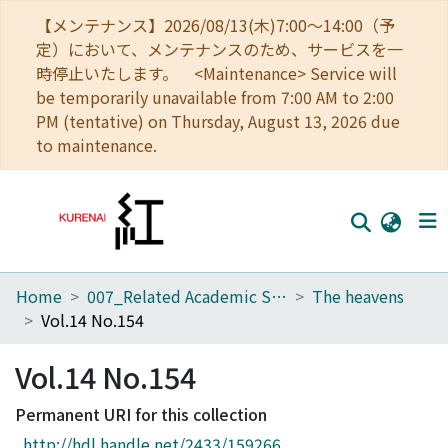
【メンテナンス】2026/08/13(木)7:00～14:00（予
定）において、メンテナンスのため、サービスを一
時停止いたします。 <Maintenance> Service will
be temporarily unavailable from 7:00 AM to 2:00
PM (tentative) on Thursday, August 13, 2026 due
to maintenance.
Home
007_Related Academic Societies
The heavens
Home
Vol.14 No.154
Communities
Vol.14 No.154
Browse
Permanent URI for this collection
Download Ranking
http://hdl.handle.net/2433/159266