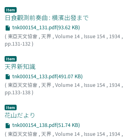
荒勝, 文策
;
Arakatsu, Bunsaku
;
アラカツ, ブンサク
Item
日食觀測前奏曲 : 横濱出發まで
tnk000154_131.pdf(93.62 KB)
(
東亞天文協會
,
天界
,
Volume 14
,
Issue 154
,
1934
,
pp.131-132
)
柴田, 淑次
;
Shibata, Yoshitsugu
;
シバタ, ヨシツグ
Item
天界新知識
tnk000154_133.pdf(491.07 KB)
(
東亞天文協會
,
天界
,
Volume 14
,
Issue 154
,
1934
,
pp.133-138
)
Item
花山だより
tnk000154_138.pdf(51.74 KB)
(
東亞天文協會
,
天界
,
Volume 14
,
Issue 154
,
1934
,